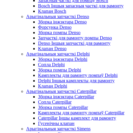
Запасныя часткі для помпаў Bosch
Bosch Іншыя запасныя часткі для рамонту
Клапан Bosch
Арыгінальныя запчасткі Denso
Зборка інжэктара Denso
Форсунка Denso
Зборка помпы Denso
Запчасткі для рамонту помпы Denso
Denso Іншыя запчасткі для рамонту
Клапан Denso
Арыгінальныя запчасткі Delphi
Зборка інжэктара Delphi
Сопла Delphi
Зборка помпы Delphi
Камплекты для рамонту помпаў Delphi
Delphi Іншыя камплекты для рамонту
Клапан Delphi
Арыгінальныя запчасткі Caterpillar
Зборка інжэктара Caterpillar
Сопла Caterpillar
Зборка помпы Caterpillar
Камплекты для рамонту помпаў Caterpillar
Caterpillar Іншы камплект для рамонту
Гусенічны клапан
Арыгінальныя запчасткі Simens