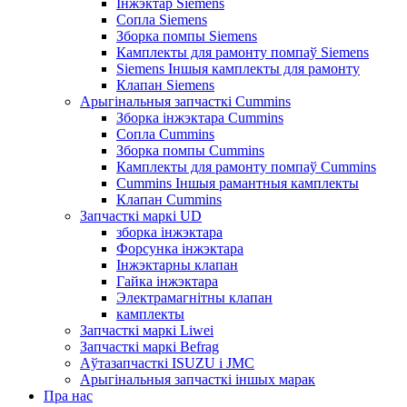
Інжэктар Siemens
Сопла Siemens
Зборка помпы Siemens
Камплекты для рамонту помпаў Siemens
Siemens Іншыя камплекты для рамонту
Клапан Siemens
Арыгінальныя запчасткі Cummins
Зборка інжэктара Cummins
Сопла Cummins
Зборка помпы Cummins
Камплекты для рамонту помпаў Cummins
Cummins Іншыя рамантныя камплекты
Клапан Cummins
Запчасткі маркі UD
зборка інжэктара
Форсунка інжэктара
Інжэктарны клапан
Гайка інжэктара
Электрамагнітны клапан
камплекты
Запчасткі маркі Liwei
Запчасткі маркі Befrag
Аўтазапчасткі ISUZU і JMC
Арыгінальныя запчасткі іншых марак
Пра нас