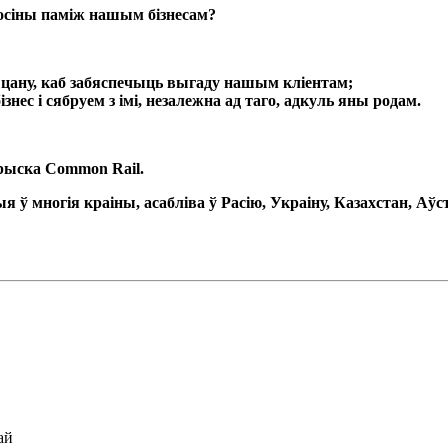
осіны паміж нашым бізнесам?
 цану, каб забяспечыць выгаду нашым кліентам;
нес і сябруем з імі, незалежна ад таго, адкуль яны родам.
прыска Common Rail.
 многія краіны, асабліва ў Расію, Украіну, Казахстан, Аўст
ай