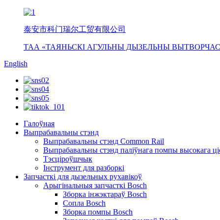
泰安市科门瑞尔工贸有限公司
ТАА «ТАЯНЬСКІ АГУЛЬНЫ ДЫЗЕЛЬНЫ ВЫТВОРЧАС
English
Галоўная
Выпрабавальны стэнд
Выпрабавальны стэнд Common Rail
Выпрабавальны стэнд паліўнага помпы высокага ці
Тэсціроўшчык
Інструмент для разборкі
Запчасткі для дызельных рухавікоў
Арыгінальныя запчасткі Bosch
Зборка інжэктараў Bosch
Сопла Bosch
Зборка помпы Bosch