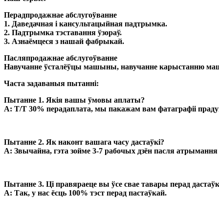
Перадпродажнае абслугоўванне
1. Даведачная і кансультацыйная падтрымка.
2. Падтрымка тэставання ўзораў.
3. Азнаёмцеся з нашай фабрыкай.
Пасляпродажнае абслугоўванне
Навучанне ўсталёўцы машыны, навучанне карыстанню ма
Часта задаваныя пытанні:
Пытанне 1. Якія вашы ўмовы аплаты?
A: T/T 30% перадаплата, мы пакажам вам фатаграфіі прадук
Пытанне 2. Як наконт вашага часу дастаўкі?
A: Звычайна, гэта зойме 3-7 рабочых дзён пасля атрымання
Пытанне 3. Ці правяраеце вы ўсе свае тавары перад дастаў
A: Так, у нас ёсць 100% тэст перад пастаўкай.