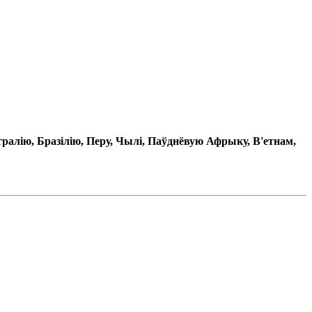
ралію, Бразілію, Перу, Чылі, Паўднёвую Афрыку, В'етнам,