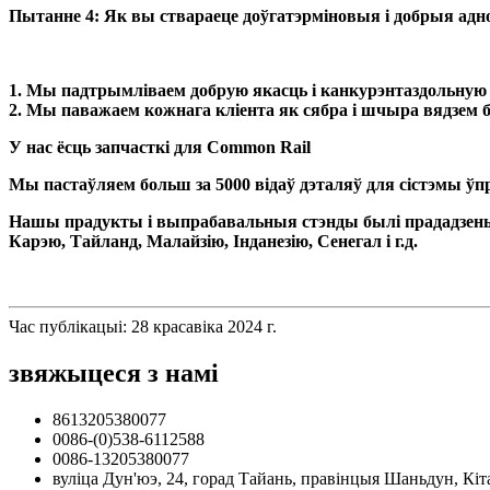
Пытанне 4: Як вы ствараеце доўгатэрміновыя і добрыя адн
1. Мы падтрымліваем добрую якасць і канкурэнтаздольную
2. Мы паважаем кожнага кліента як сябра і шчыра вядзем біз
У нас ёсць запчасткі для Common Rail
Мы пастаўляем больш за 5000 відаў дэталяў для сістэмы ў
Нашы прадукты і выпрабавальныя стэнды былі прададзеныя ў
Карэю, Тайланд, Малайзію, Інданезію, Сенегал і г.д.
Час публікацыі: 28 красавіка 2024 г.
звяжыцеся з намі
8613205380077
0086-(0)538-6112588
0086-13205380077
вуліца Дун'юэ, 24, горад Тайань, правінцыя Шаньдун, Кіт