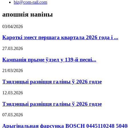
biz@com-rail.com
апошнія навіны
03/04/2026
Кароткі змест першага квартала 2026 года і ...
27.03.2026
Кампанія прыме ўдзел у 139-й песні...
21/03/2026
Тэндэнцыі развіцця галіны ў 2026 годзе
12.03.2026
Тэндэнцыі развіцця галіны ў 2026 годзе
07.03.2026
Арыгінальная фарсунка BOSCH 0445110248 50408