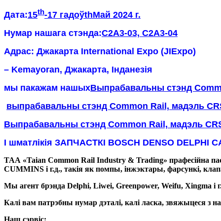
th
Дата:
15
-
17 гадоў
th
Май 2024 г.
Нумар нашага стэнда:
C2A3-03, C2A3-04
Адрас: Джакарта International Expo (JIExpo)
– Kemayoran, Джакарта, Інданезія
мы пакажам нашых
Выпрабавальны стэнд Commo
выпрабавальны стэнд Common Rail, мадэль CR
Выпрабавальны стэнд Common Rail, мадэль CRS
І шматлікія ЗАПЧАСТКІ BOSCH DENSO DELPHI 
ТАА «Taian Common Rail Industry & Trading» прафесійна
CUMMINS і г.д., такія як помпы, інжэктары, фарсункі, клапа
Мы агент брэнда Delphi, Liwei, Greenpower, Weifu, Xingma і г.
Калі вам патрэбны нумар дэталі, калі ласка, звяжыцеся з на
Наш сэрвіс: