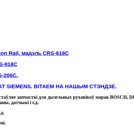
n Rail, мадэль CRS-618C
S-918C
-206C.
CAT SIEMENS. ВІТАЕМ НА НАШЫМ СТЭНДЗЕ.
 пастаўляе запчасткі для дызельных рухавікоў марак BOS
ны, датчыкі і г.д.
д.
мі.