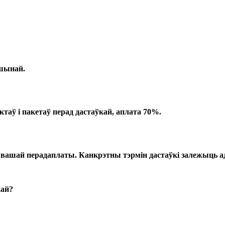
шынай.
таў і пакетаў перад дастаўкай, аплата 70%.
 вашай перадаплаты. Канкрэтны тэрмін дастаўкі залежыць ад
кай?