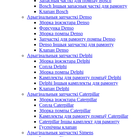
Запасныя часткі для помпаў Bosch
Bosch Іншыя запасныя часткі для рамонту
Клапан Bosch
Арыгінальныя запчасткі Denso
Зборка інжэктара Denso
Форсунка Denso
Зборка помпы Denso
Запчасткі для рамонту помпы Denso
Denso Іншыя запчасткі для рамонту
Клапан Denso
Арыгінальныя запчасткі Delphi
Зборка інжэктара Delphi
Сопла Delphi
Зборка помпы Delphi
Камплекты для рамонту помпаў Delphi
Delphi Іншыя камплекты для рамонту
Клапан Delphi
Арыгінальныя запчасткі Caterpillar
Зборка інжэктара Caterpillar
Сопла Caterpillar
Зборка помпы Caterpillar
Камплекты для рамонту помпаў Caterpillar
Caterpillar Іншы камплект для рамонту
Гусенічны клапан
Арыгінальныя запчасткі Simens