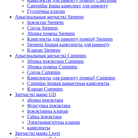
Камплекты для рамонту помпаў Caterpillar
Caterpillar Іншы камплект для рамонту
Гусенічны клапан
Арыгінальныя запчасткі Siemens
Інжэктар Siemens
Сопла Siemens
Зборка помпы Siemens
Камплекты для рамонту помпаў Siemens
Siemens Іншыя камплекты для рамонту
Клапан Siemens
Арыгінальныя запчасткі Cummins
Зборка інжэктара Cummins
Зборка помпы Cummins
Сопла Cummins
Камплекты для рамонту помпаў Cummins
Cummins Іншыя рамантныя камплекты
Клапан Cummins
Запчасткі маркі UD
зборка інжэктара
Форсунка інжэктара
Інжэктарны клапан
Гайка інжэктара
Электрамагнітны клапан
камплекты
Запчасткі маркі Liwei