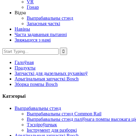
VR
Гонар
Відэа
Выпрабавальны стэнд
Запасныя часткі
Навіны
Часта задаваныя пытанні
Звяжыцеся з намі
Галоўная
Прадукты
Запчасткі для дызельных рухавікоў
Арыгінальныя запчасткі Bosch
Зборка помпы Bosch
Катэгорыі
Выпрабавальны стэнд
Выпрабавальны стэнд Common Rail
Выпрабавальны стэнд паліўнага помпы высокага ці
Тэсціроўшчык
Інструмент для разборкі
Арыгінальныя запчасткі Bosch