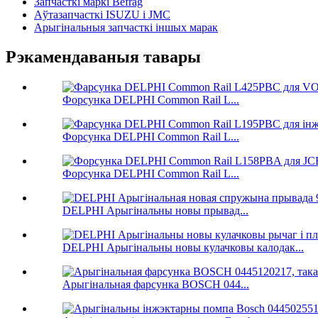
Запчасткі маркі Befrag
Аўтазапчасткі ISUZU і JMC
Арыгінальныя запчасткі іншых марак
Рэкамендаваныя тавары
Форсунка DELPHI Common Rail L...
Форсунка DELPHI Common Rail L...
Форсунка DELPHI Common Rail L...
DELPHI Арыгінальны новы прывад...
DELPHI Арыгінальны новы кулачковы калодак...
Арыгінальная фарсунка BOSCH 044...