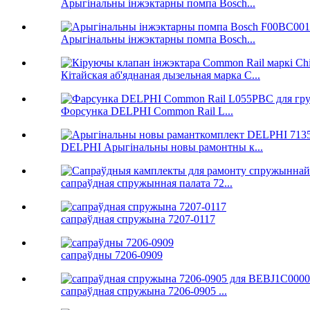
Арыгінальны інжэктарны помпа Bosch...
Арыгінальны інжэктарны помпа Bosch...
Кітайская аб'яднаная дызельная марка C...
Форсунка DELPHI Common Rail L...
DELPHI Арыгінальны новы рамонтны к...
сапраўдная спружынная палата 72...
сапраўдная спружына 7207-0117
сапраўдны 7206-0909
сапраўдная спружына 7206-0905 ...