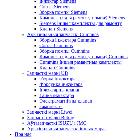
Інжэктар Siemens
Сопла Siemens
Зборка помпы Siemens
Камплекты для рамонту помпаў Siemens
Siemens Іншыя камплекты для рамонту
Клапан Siemens
Арыгінальныя запчасткі Cummins
Зборка інжэктара Cummins
Сопла Cummins
Зборка помпы Cummins
Камплекты для рамонту помпаў Cummins
Cummins Іншыя рамантныя камплекты
Клапан Cummins
Запчасткі маркі UD
зборка інжэктара
Форсунка інжэктара
Інжэктарны клапан
Гайка інжэктара
Электрамагнітны клапан
камплекты
Запчасткі маркі Liwei
Запчасткі маркі Befrag
Аўтазапчасткі ISUZU і JMC
Арыгінальныя запчасткі іншых марак
Пра нас