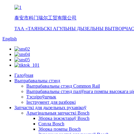
泰安市科门瑞尔工贸有限公司
ТАА «ТАЯНЬСКІ АГУЛЬНЫ ДЫЗЕЛЬНЫ ВЫТВОРЧАС
English
Галоўная
Выпрабавальны стэнд
Выпрабавальны стэнд Common Rail
Выпрабавальны стэнд паліўнага помпы высокага ці
Тэсціроўшчык
Інструмент для разборкі
Запчасткі для дызельных рухавікоў
Арыгінальныя запчасткі Bosch
Зборка інжэктараў Bosch
Сопла Bosch
Зборка помпы Bosch