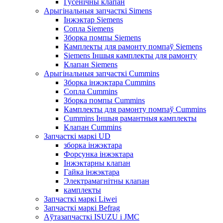
Гусенічны клапан
Арыгінальныя запчасткі Simens
Інжэктар Siemens
Сопла Siemens
Зборка помпы Siemens
Камплекты для рамонту помпаў Siemens
Siemens Іншыя камплекты для рамонту
Клапан Siemens
Арыгінальныя запчасткі Cummins
Зборка інжэктара Cummins
Сопла Cummins
Зборка помпы Cummins
Камплекты для рамонту помпаў Cummins
Cummins Іншыя рамантныя камплекты
Клапан Cummins
Запчасткі маркі UD
зборка інжэктара
Форсунка інжэктара
Інжэктарны клапан
Гайка інжэктара
Электрамагнітны клапан
камплекты
Запчасткі маркі Liwei
Запчасткі маркі Befrag
Аўтазапчасткі ISUZU і JMC