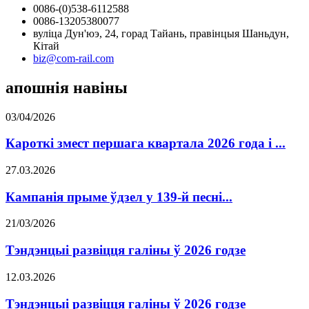
0086-(0)538-6112588
0086-13205380077
вуліца Дун'юэ, 24, горад Тайань, правінцыя Шаньдун,
Кітай
biz@com-rail.com
апошнія навіны
03/04/2026
Кароткі змест першага квартала 2026 года і ...
27.03.2026
Кампанія прыме ўдзел у 139-й песні...
21/03/2026
Тэндэнцыі развіцця галіны ў 2026 годзе
12.03.2026
Тэндэнцыі развіцця галіны ў 2026 годзе