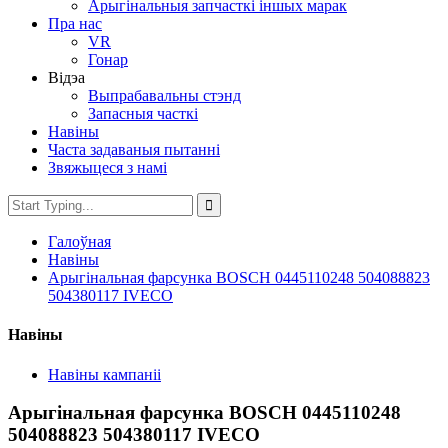
Арыгінальныя запчасткі іншых марак
Пра нас
VR
Гонар
Відэа
Выпрабавальны стэнд
Запасныя часткі
Навіны
Часта задаваныя пытанні
Звяжыцеся з намі
Галоўная
Навіны
Арыгінальная фарсунка BOSCH 0445110248 504088823
504380117 IVECO
Навіны
Навіны кампаніі
Арыгінальная фарсунка BOSCH 0445110248
504088823 504380117 IVECO