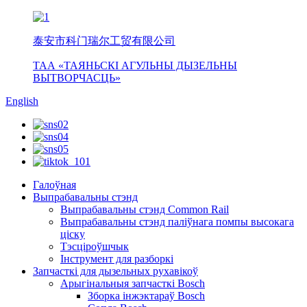
泰安市科门瑞尔工贸有限公司
ТАА «ТАЯНЬСКІ АГУЛЬНЫ ДЫЗЕЛЬНЫ
ВЫТВОРЧАСЦЬ»
English
Галоўная
Выпрабавальны стэнд
Выпрабавальны стэнд Common Rail
Выпрабавальны стэнд паліўнага помпы высокага
ціску
Тэсціроўшчык
Інструмент для разборкі
Запчасткі для дызельных рухавікоў
Арыгінальныя запчасткі Bosch
Зборка інжэктараў Bosch