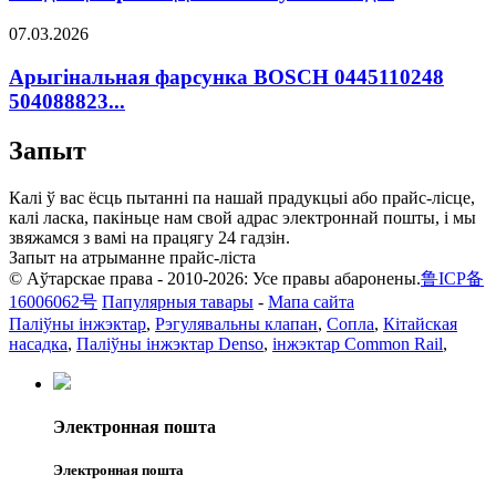
07.03.2026
Арыгінальная фарсунка BOSCH 0445110248
504088823...
Запыт
Калі ў вас ёсць пытанні па нашай прадукцыі або прайс-лісце,
калі ласка, пакіньце нам свой адрас электроннай пошты, і мы
звяжамся з вамі на працягу 24 гадзін.
Запыт на атрыманне прайс-ліста
© Аўтарскае права - 2010-2026: Усе правы абаронены.
鲁ICP备
16006062号
Папулярныя тавары
-
Мапа сайта
Паліўны інжэктар
,
Рэгулявальны клапан
,
Сопла
,
Кітайская
насадка
,
Паліўны інжэктар Denso
,
інжэктар Common Rail
,
Электронная пошта
Электронная пошта