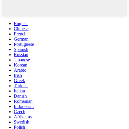
English
Chinese
French
German
Portuguese
Spanish
Russian
Japanese
Korean
Arabic
Irish
Greek
Turkish
Italian
Danish
Romanian
Indonesian
Czech
Afrikaans
Swedish
Polish