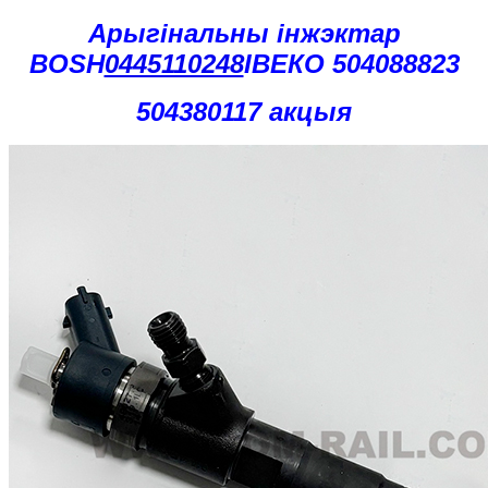
Арыгінальны інжэктар
BOSH
0445110248
ІВЕКО 504088823
504380117 акцыя