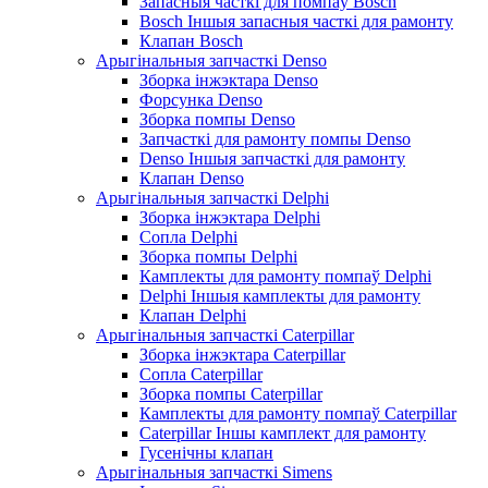
Запасныя часткі для помпаў Bosch
Bosch Іншыя запасныя часткі для рамонту
Клапан Bosch
Арыгінальныя запчасткі Denso
Зборка інжэктара Denso
Форсунка Denso
Зборка помпы Denso
Запчасткі для рамонту помпы Denso
Denso Іншыя запчасткі для рамонту
Клапан Denso
Арыгінальныя запчасткі Delphi
Зборка інжэктара Delphi
Сопла Delphi
Зборка помпы Delphi
Камплекты для рамонту помпаў Delphi
Delphi Іншыя камплекты для рамонту
Клапан Delphi
Арыгінальныя запчасткі Caterpillar
Зборка інжэктара Caterpillar
Сопла Caterpillar
Зборка помпы Caterpillar
Камплекты для рамонту помпаў Caterpillar
Caterpillar Іншы камплект для рамонту
Гусенічны клапан
Арыгінальныя запчасткі Simens