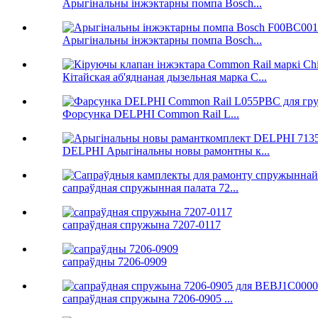
Арыгінальны інжэктарны помпа Bosch...
Арыгінальны інжэктарны помпа Bosch...
Кітайская аб'яднаная дызельная марка C...
Форсунка DELPHI Common Rail L...
DELPHI Арыгінальны новы рамонтны к...
сапраўдная спружынная палата 72...
сапраўдная спружына 7207-0117
сапраўдны 7206-0909
сапраўдная спружына 7206-0905 ...