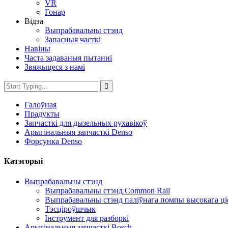
VR
Гонар
Відэа
Выпрабавальны стэнд
Запасныя часткі
Навіны
Часта задаваныя пытанні
Звяжыцеся з намі
Галоўная
Прадукты
Запчасткі для дызельных рухавікоў
Арыгінальныя запчасткі Denso
Форсунка Denso
Катэгорыі
Выпрабавальны стэнд
Выпрабавальны стэнд Common Rail
Выпрабавальны стэнд паліўнага помпы высокага ці
Тэсціроўшчык
Інструмент для разборкі
Арыгінальныя запчасткі Bosch