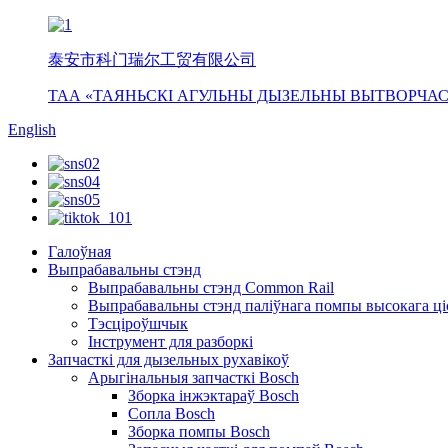
泰安市科门瑞尔工贸有限公司
ТАА «ТАЯНЬСКІ АГУЛЬНЫ ДЫЗЕЛЬНЫ ВЫТВОРЧАС
English
Галоўная
Выпрабавальны стэнд
Выпрабавальны стэнд Common Rail
Выпрабавальны стэнд паліўнага помпы высокага ці
Тэсціроўшчык
Інструмент для разборкі
Запчасткі для дызельных рухавікоў
Арыгінальныя запчасткі Bosch
Зборка інжэктараў Bosch
Сопла Bosch
Зборка помпы Bosch