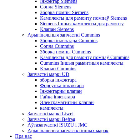
Інжэктар Siemens
Сопла Siemens
Зборка помпы Siemens
Камплекты для рамонту помпаў Siemens
Siemens Іншыя камплекты для рамонту
Клапан Siemens
Арыгінальныя запчасткі Cummins
Зборка інжэктара Cummins
Сопла Cummins
Зборка помпы Cummins
Камплекты для рамонту помпаў Cummins
Cummins Іншыя рамантныя камплекты
Клапан Cummins
Запчасткі маркі UD
зборка інжэктара
Форсунка інжэктара
Інжэктарны клапан
Гайка інжэктара
Электрамагнітны клапан
камплекты
Запчасткі маркі Liwei
Запчасткі маркі Befrag
Аўтазапчасткі ISUZU і JMC
Арыгінальныя запчасткі іншых марак
Пра нас