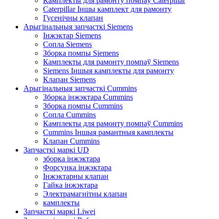
Камплекты для рамонту помпаў Caterpillar
Caterpillar Іншы камплект для рамонту
Гусенічны клапан
Арыгінальныя запчасткі Siemens
Інжэктар Siemens
Сопла Siemens
Зборка помпы Siemens
Камплекты для рамонту помпаў Siemens
Siemens Іншыя камплекты для рамонту
Клапан Siemens
Арыгінальныя запчасткі Cummins
Зборка інжэктара Cummins
Зборка помпы Cummins
Сопла Cummins
Камплекты для рамонту помпаў Cummins
Cummins Іншыя рамантныя камплекты
Клапан Cummins
Запчасткі маркі UD
зборка інжэктара
Форсунка інжэктара
Інжэктарны клапан
Гайка інжэктара
Электрамагнітны клапан
камплекты
Запчасткі маркі Liwei