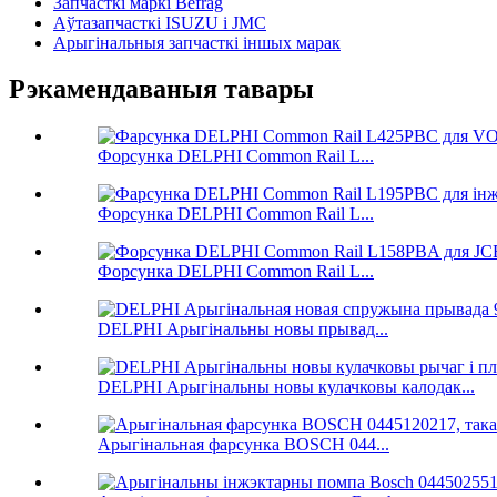
Запчасткі маркі Befrag
Аўтазапчасткі ISUZU і JMC
Арыгінальныя запчасткі іншых марак
Рэкамендаваныя тавары
Форсунка DELPHI Common Rail L...
Форсунка DELPHI Common Rail L...
Форсунка DELPHI Common Rail L...
DELPHI Арыгінальны новы прывад...
DELPHI Арыгінальны новы кулачковы калодак...
Арыгінальная фарсунка BOSCH 044...