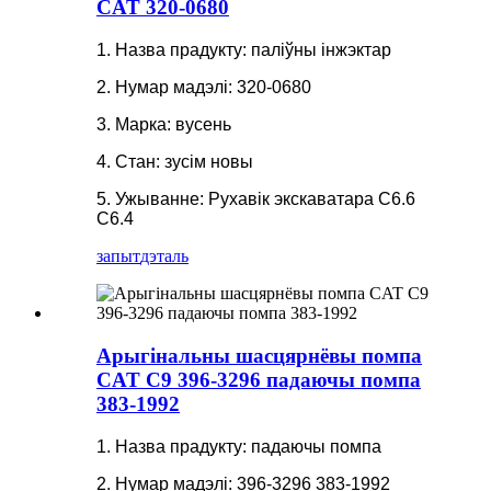
CAT 320-0680
1. Назва прадукту: паліўны інжэктар
2. Нумар мадэлі: 320-0680
3. Марка: вусень
4. Стан: зусім новы
5. Ужыванне: Рухавік экскаватара C6.6
C6.4
запыт
дэталь
Арыгінальны шасцярнёвы помпа
CAT C9 396-3296 падаючы помпа
383-1992
1. Назва прадукту: падаючы помпа
2. Нумар мадэлі: 396-3296 383-1992