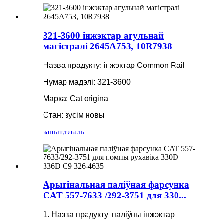
321-3600 інжэктар агульнай
магістралі 2645A753, 10R7938
Назва прадукту: інжэктар Common Rail
Нумар мадэлі: 321-3600
Марка: Cat original
Стан: зусім новы
запыт
дэталь
Арыгінальная паліўная фарсунка
CAT 557-7633 /292-3751 для 330...
1. Назва прадукту: паліўны інжэктар