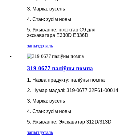
3. Марка: вусень
4. Стан: зусім новы
5. Ужыванне: інжэктар C9 для
экскаватара E330D E336D
запыт
дэталь
319-0677 паліўны помпа
1. Назва прадукту: паліўны помпа
2. Нумар мадэлі: 319-0677 32F61-00014
3. Марка: вусень
4. Стан: зусім новы
5. Ужыванне: Экскаватар 312D/313D
запыт
дэталь