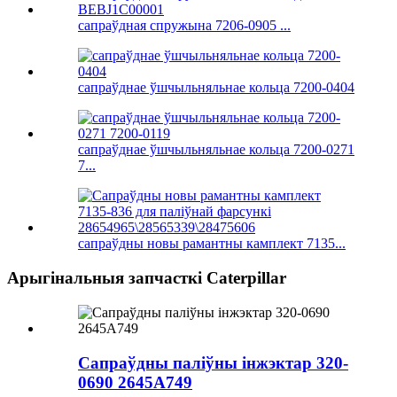
сапраўдная спружына 7206-0905 ...
сапраўднае ўшчыльняльнае кольца 7200-0404
сапраўднае ўшчыльняльнае кольца 7200-0271
7...
сапраўдны новы рамантны камплект 7135...
Арыгінальныя запчасткі Caterpillar
Сапраўдны паліўны інжэктар 320-
0690 2645A749