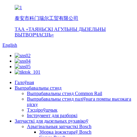
泰安市科门瑞尔工贸有限公司
ТАА «ТАЯНЬСКІ АГУЛЬНЫ ДЫЗЕЛЬНЫ
ВЫТВОРЧАСЦЬ»
English
Галоўная
Выпрабавальны стэнд
Выпрабавальны стэнд Common Rail
Выпрабавальны стэнд паліўнага помпы высокага
ціску
Тэсціроўшчык
Інструмент для разборкі
Запчасткі для дызельных рухавікоў
Арыгінальныя запчасткі Bosch
Зборка інжэктараў Bosch