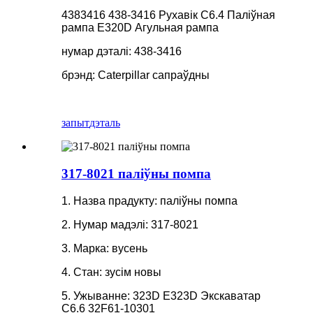
4383416 438-3416 Рухавік C6.4 Паліўная
рампа E320D Агульная рампа
нумар дэталі: 438-3416
брэнд: Caterpillar сапраўдны
запыт
дэталь
317-8021 паліўны помпа
1. Назва прадукту: паліўны помпа
2. Нумар мадэлі: 317-8021
3. Марка: вусень
4. Стан: зусім новы
5. Ужыванне: 323D E323D Экскаватар
C6.6 32F61-10301