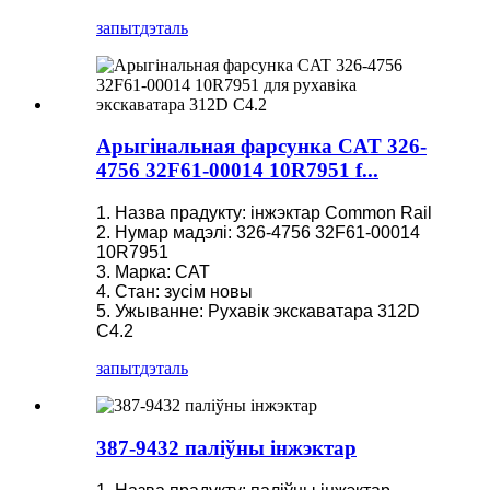
запыт
дэталь
Арыгінальная фарсунка CAT 326-
4756 32F61-00014 10R7951 f...
1. Назва прадукту: інжэктар Common Rail
2. Нумар мадэлі: 326-4756 32F61-00014
10R7951
3. Марка: CAT
4. Стан: зусім новы
5. Ужыванне: Рухавік экскаватара 312D
C4.2
запыт
дэталь
387-9432 паліўны інжэктар