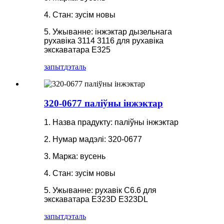
4. Стан: зусім новы
5. Ужыванне: інжэктар дызельнага
рухавіка 3114 3116 для рухавіка
экскаватара E325
запыт
дэталь
320-0677 паліўны інжэктар
1. Назва прадукту: паліўны інжэктар
2. Нумар мадэлі: 320-0677
3. Марка: вусень
4. Стан: зусім новы
5. Ужыванне: рухавік C6.6 для
экскаватара E323D E323DL
запыт
дэталь