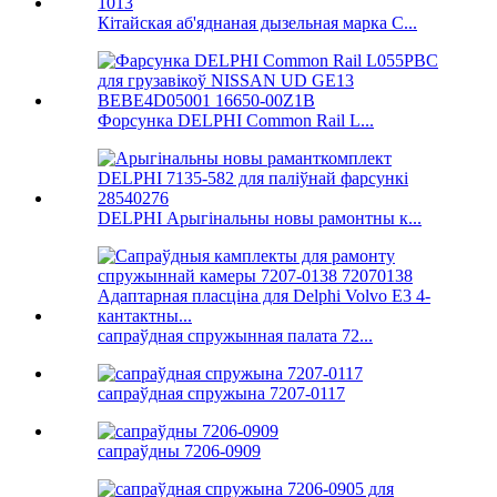
Кітайская аб'яднаная дызельная марка C...
Форсунка DELPHI Common Rail L...
DELPHI Арыгінальны новы рамонтны к...
сапраўдная спружынная палата 72...
сапраўдная спружына 7207-0117
сапраўдны 7206-0909