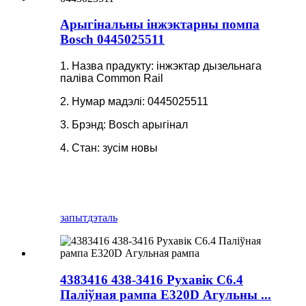
Арыгінальны інжэктарны помпа
Bosch 0445025511
1. Назва прадукту: інжэктар дызельнага
паліва Common Rail
2. Нумар мадэлі: 0445025511
3. Брэнд: Bosch арыгінал
4. Стан: зусім новы
запыт
дэталь
4383416 438-3416 Рухавік C6.4
Паліўная рампа E320D Агульны ...