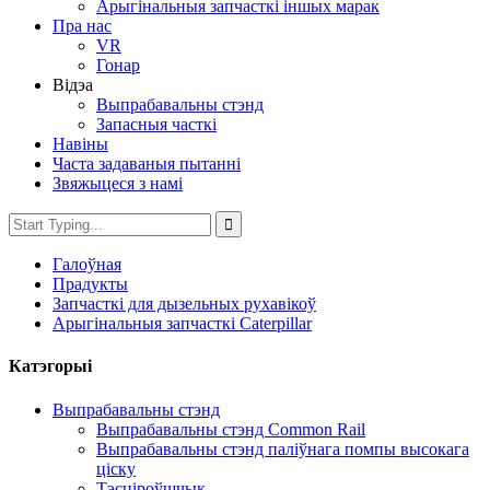
Арыгінальныя запчасткі іншых марак
Пра нас
VR
Гонар
Відэа
Выпрабавальны стэнд
Запасныя часткі
Навіны
Часта задаваныя пытанні
Звяжыцеся з намі
Галоўная
Прадукты
Запчасткі для дызельных рухавікоў
Арыгінальныя запчасткі Caterpillar
Катэгорыі
Выпрабавальны стэнд
Выпрабавальны стэнд Common Rail
Выпрабавальны стэнд паліўнага помпы высокага
ціску
Тэсціроўшчык