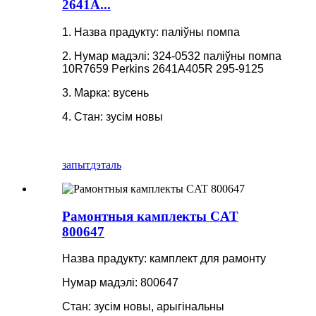
2641A...
1. Назва прадукту: паліўны помпа
2. Нумар мадэлі: 324-0532 паліўны помпа
10R7659 Perkins 2641A405R 295-9125
3. Марка: вусень
4. Стан: зусім новы
запыт
дэталь
Рамонтныя камплекты CAT
800647
Назва прадукту: камплект для рамонту
Нумар мадэлі: 800647
Стан: зусім новы, арыгінальны