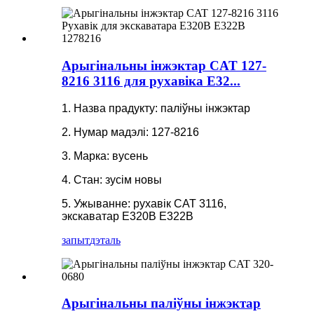
Арыгінальны інжэктар CAT 127-
8216 3116 для рухавіка E32...
1. Назва прадукту: паліўны інжэктар
2. Нумар мадэлі: 127-8216
3. Марка: вусень
4. Стан: зусім новы
5. Ужыванне: рухавік CAT 3116,
экскаватар E320B E322B
запыт
дэталь
Арыгінальны паліўны інжэктар