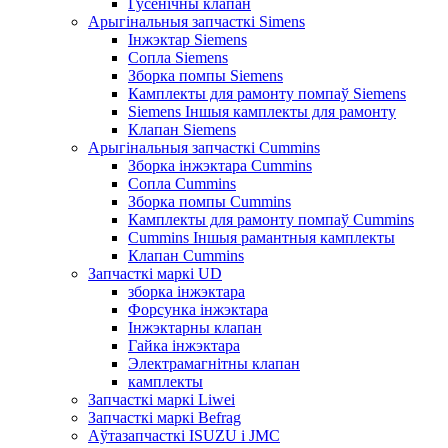
Гусенічны клапан
Арыгінальныя запчасткі Simens
Інжэктар Siemens
Сопла Siemens
Зборка помпы Siemens
Камплекты для рамонту помпаў Siemens
Siemens Іншыя камплекты для рамонту
Клапан Siemens
Арыгінальныя запчасткі Cummins
Зборка інжэктара Cummins
Сопла Cummins
Зборка помпы Cummins
Камплекты для рамонту помпаў Cummins
Cummins Іншыя рамантныя камплекты
Клапан Cummins
Запчасткі маркі UD
зборка інжэктара
Форсунка інжэктара
Інжэктарны клапан
Гайка інжэктара
Электрамагнітны клапан
камплекты
Запчасткі маркі Liwei
Запчасткі маркі Befrag
Аўтазапчасткі ISUZU і JMC