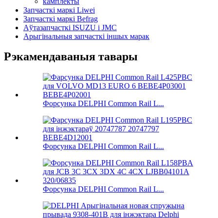
камплекты
Запчасткі маркі Liwei
Запчасткі маркі Befrag
Аўтазапчасткі ISUZU і JMC
Арыгінальныя запчасткі іншых марак
Рэкамендаваныя тавары
Форсунка DELPHI Common Rail L...
Форсунка DELPHI Common Rail L...
Форсунка DELPHI Common Rail L...