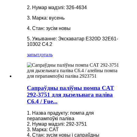
2. Нумар мадэлі: 326-4634
3. Марка: вусень
4. Стан: зусім новы
5. Ужыванне: Экскаватар E320D 32E61-
10302 C4.2
запыт
дэталь
Сапраўдны паліўны помпа CAT
292-3751 для дызельнага паліва
C6.4 / Fue...
1. Назва прадукту: помпа для
перапампоўкі паліва
2. Нумар мадэлі: 292-3751
3. Марка: CAT
4. Стан: зусім новы і сапраўдны