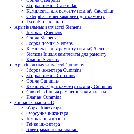
Сопла Caterpillar
Зборка помпы Caterpillar
Камплекты для рамонту помпаў Caterpillar
Caterpillar Іншы камплект для рамонту
Гусенічны клапан
Арыгінальныя запчасткі Siemens
Інжэктар Siemens
Сопла Siemens
Зборка помпы Siemens
Камплекты для рамонту помпаў Siemens
Siemens Іншыя камплекты для рамонту
Клапан Siemens
Арыгінальныя запчасткі Cummins
Зборка інжэктара Cummins
Зборка помпы Cummins
Сопла Cummins
Камплекты для рамонту помпаў Cummins
Cummins Іншыя рамантныя камплекты
Клапан Cummins
Запчасткі маркі UD
зборка інжэктара
Форсунка інжэктара
Інжэктарны клапан
Гайка інжэктара
Электрамагнітны клапан