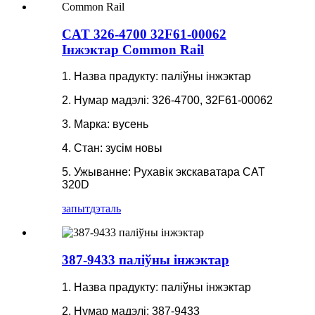
CAT 326-4700 32F61-00062
Інжэктар Common Rail
1. Назва прадукту: паліўны інжэктар
2. Нумар мадэлі: 326-4700, 32F61-00062
3. Марка: вусень
4. Стан: зусім новы
5. Ужыванне: Рухавік экскаватара CAT
320D
запыт
дэталь
387-9433 паліўны інжэктар
1. Назва прадукту: паліўны інжэктар
2. Нумар мадэлі: 387-9433