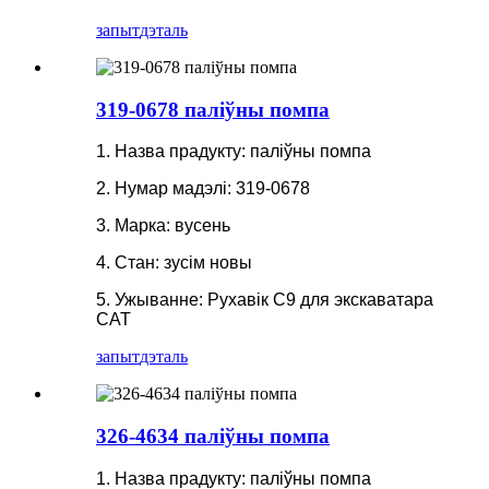
запыт
дэталь
319-0678 паліўны помпа
1. Назва прадукту: паліўны помпа
2. Нумар мадэлі: 319-0678
3. Марка: вусень
4. Стан: зусім новы
5. Ужыванне: Рухавік C9 для экскаватара
CAT
запыт
дэталь
326-4634 паліўны помпа
1. Назва прадукту: паліўны помпа