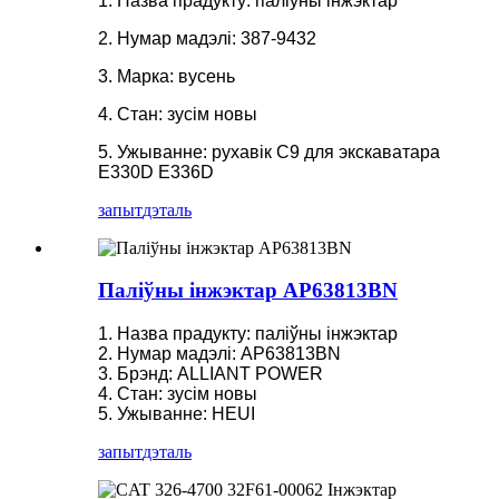
1. Назва прадукту: паліўны інжэктар
2. Нумар мадэлі: 387-9432
3. Марка: вусень
4. Стан: зусім новы
5. Ужыванне: рухавік C9 для экскаватара
E330D E336D
запыт
дэталь
Паліўны інжэктар AP63813BN
1. Назва прадукту: паліўны інжэктар
2. Нумар мадэлі: AP63813BN
3. Брэнд: ALLIANT POWER
4. Стан: зусім новы
5. Ужыванне: HEUI
запыт
дэталь