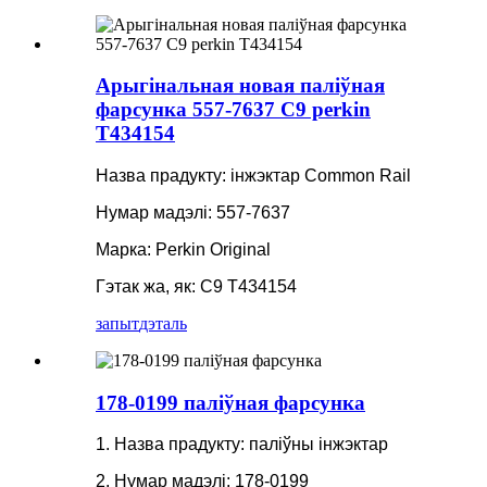
Арыгінальная новая паліўная
фарсунка 557-7637 C9 perkin
T434154
Назва прадукту: інжэктар Common Rail
Нумар мадэлі: 557-7637
Марка: Perkin Original
Гэтак жа, як: C9 T434154
запыт
дэталь
178-0199 паліўная фарсунка
1. Назва прадукту: паліўны інжэктар
2. Нумар мадэлі: 178-0199