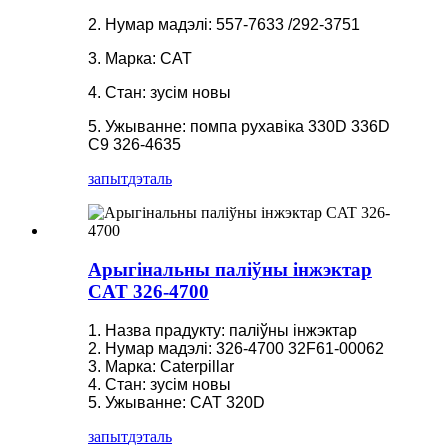
2. Нумар мадэлі: 557-7633 /292-3751
3. Марка: CAT
4. Стан: зусім новы
5. Ужыванне: помпа рухавіка 330D 336D
C9 326-4635
запыт
дэталь
Арыгінальны паліўны інжэктар
CAT 326-4700
1. Назва прадукту: паліўны інжэктар
2. Нумар мадэлі: 326-4700 32F61-00062
3. Марка: Caterpillar
4. Стан: зусім новы
5. Ужыванне: CAT 320D
запыт
дэталь