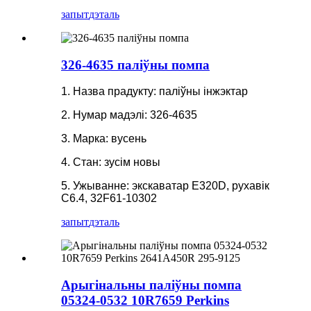
запыт
дэталь
326-4635 паліўны помпа
1. Назва прадукту: паліўны інжэктар
2. Нумар мадэлі: 326-4635
3. Марка: вусень
4. Стан: зусім новы
5. Ужыванне: экскаватар E320D, рухавік
C6.4, 32F61-10302
запыт
дэталь
Арыгінальны паліўны помпа
05324-0532 10R7659 Perkins