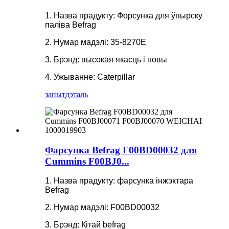
1. Назва прадукту: Форсунка для ўпырску
паліва Befrag
2. Нумар мадэлі: 35-8270E
3. Брэнд: высокая якасць і новы
4. Ужыванне: Caterpillar
запыт
дэталь
Фарсунка Befrag F00BD00032 для
Cummins F00BJ0...
1. Назва прадукту: фарсунка інжэктара
Befrag
2. Нумар мадэлі: F00BD00032
3. Брэнд: Кітай befrag