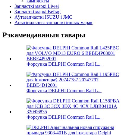
камплекты
Запчасткі маркі Liwei
Запчасткі маркі Befrag
Аўтазапчасткі ISUZU і JMC
Арыгінальныя запчасткі іншых марак
Рэкамендаваныя тавары
Форсунка DELPHI Common Rail L...
Форсунка DELPHI Common Rail L...
Форсунка DELPHI Common Rail L...