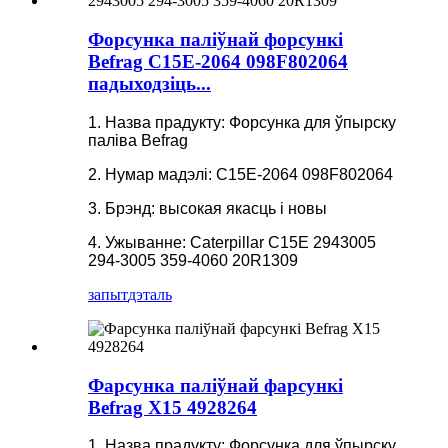
Форсунка паліўнай форсункі
Befrag C15E-2064 098F802064
падыходзіць...
1. Назва прадукту: Форсунка для ўпырску
паліва Befrag
2. Нумар мадэлі: C15E-2064 098F802064
3. Брэнд: высокая якасць і новы
4. Ужыванне: Caterpillar C15E 2943005
294-3005 359-4060 20R1309
запыт
дэталь
Фарсунка паліўнай фарсункі
Befrag X15 4928264
1. Назва прадукту: Форсунка для ўпырску