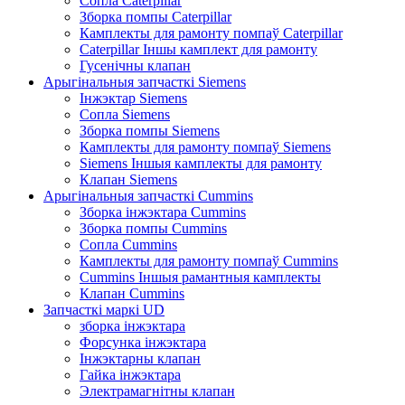
Сопла Caterpillar
Зборка помпы Caterpillar
Камплекты для рамонту помпаў Caterpillar
Caterpillar Іншы камплект для рамонту
Гусенічны клапан
Арыгінальныя запчасткі Siemens
Інжэктар Siemens
Сопла Siemens
Зборка помпы Siemens
Камплекты для рамонту помпаў Siemens
Siemens Іншыя камплекты для рамонту
Клапан Siemens
Арыгінальныя запчасткі Cummins
Зборка інжэктара Cummins
Зборка помпы Cummins
Сопла Cummins
Камплекты для рамонту помпаў Cummins
Cummins Іншыя рамантныя камплекты
Клапан Cummins
Запчасткі маркі UD
зборка інжэктара
Форсунка інжэктара
Інжэктарны клапан
Гайка інжэктара
Электрамагнітны клапан