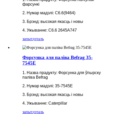
фарсункі
2. Нумар мадэлі: C6.6(9464)
3. Брэнд: высокая якасць і новы
4. Ужыванне: C6.6 2645A747
запыт
дэталь
Форсунка для паліва Befrag 35-
7545E
1. Назва прадукту: Форсунка для ўпырску
паліва Befrag
2. Нумар мадэлі: 35-7545E
3. Брэнд: высокая якасць і новы
4. Ужыванне: Caterpillar
запыт
дэталь