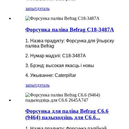
запыт
дэталь
Форсунка паліва Befrag C18-3487A
1. Назва прадукту: Форсунка для ўпырску
паліва Befrag
2. Нумар мадэлі: C18-3487A
3. Брэнд: высокая якасць і новы
4. Ужыванне: Caterpillar
запыт
дэталь
Форсунка для паліва Befrag C6.6
(9464) падыходзіць для C6.6...
1. Назва прадукту: Форсунка паліўнай