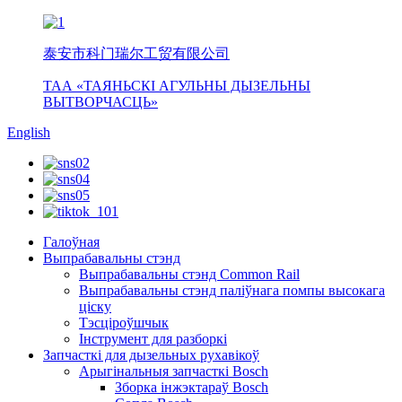
泰安市科门瑞尔工贸有限公司
ТАА «ТАЯНЬСКІ АГУЛЬНЫ ДЫЗЕЛЬНЫ
ВЫТВОРЧАСЦЬ»
English
Галоўная
Выпрабавальны стэнд
Выпрабавальны стэнд Common Rail
Выпрабавальны стэнд паліўнага помпы высокага
ціску
Тэсціроўшчык
Інструмент для разборкі
Запчасткі для дызельных рухавікоў
Арыгінальныя запчасткі Bosch
Зборка інжэктараў Bosch