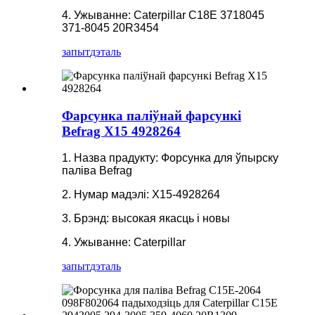
4. Ужыванне: Caterpillar C18E 3718045
371-8045 20R3454
запыт
дэталь
Фарсунка паліўнай фарсункі
Befrag X15 4928264
1. Назва прадукту: Форсунка для ўпырску
паліва Befrag
2. Нумар мадэлі: X15-4928264
3. Брэнд: высокая якасць і новы
4. Ужыванне: Caterpillar
запыт
дэталь