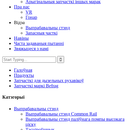
Арыгінальныя запчасткі іншых марак
Пра нас
VR
Гонар
Відэа
Выпрабавальны стэнд
Запасныя часткі
Навіны
Часта задаваныя пытанні
Звяжыцеся з намі
Галоўная
Прадукты
Запчасткі для дызельных рухавікоў
Запчасткі маркі Befrag
Катэгорыі
Выпрабавальны стэнд
Выпрабавальны стэнд Common Rail
Выпрабавальны стэнд паліўнага помпы высокага
ціску
Тэсціроўшчык