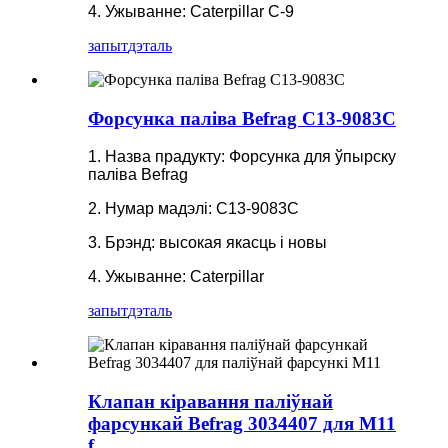
4. Ужыванне: Caterpillar C-9
запыт
дэталь
Форсунка паліва Befrag C13-9083C
1. Назва прадукту: Форсунка для ўпырску
паліва Befrag
2. Нумар мадэлі: C13-9083C
3. Брэнд: высокая якасць і новы
4. Ужыванне: Caterpillar
запыт
дэталь
Клапан кіравання паліўнай
фарсункай Befrag 3034407 для M11
f...