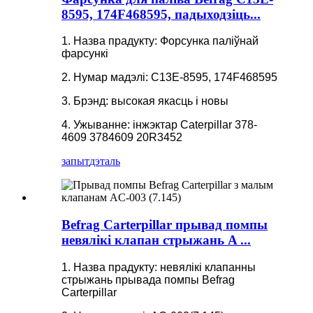
8595, 174F468595, падыходзіць...
1. Назва прадукту: Форсунка паліўнай
фарсункі
2. Нумар мадэлі: C13E-8595, 174F468595
3. Брэнд: высокая якасць і новы
4. Ужыванне: інжэктар Caterpillar 378-
4609 3784609 20R3452
запыт
дэталь
Befrag Carterpillar прывад помпы
невялікі клапан стрыжань A ...
1. Назва прадукту: невялікі клапанны
стрыжань прывада помпы Befrag
Carterpillar