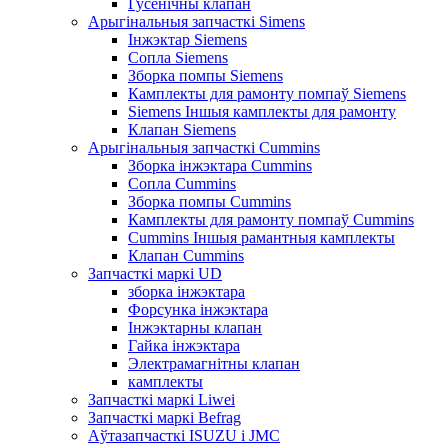
Гусенічны клапан
Арыгінальныя запчасткі Simens
Інжэктар Siemens
Сопла Siemens
Зборка помпы Siemens
Камплекты для рамонту помпаў Siemens
Siemens Іншыя камплекты для рамонту
Клапан Siemens
Арыгінальныя запчасткі Cummins
Зборка інжэктара Cummins
Сопла Cummins
Зборка помпы Cummins
Камплекты для рамонту помпаў Cummins
Cummins Іншыя рамантныя камплекты
Клапан Cummins
Запчасткі маркі UD
зборка інжэктара
Форсунка інжэктара
Інжэктарны клапан
Гайка інжэктара
Электрамагнітны клапан
камплекты
Запчасткі маркі Liwei
Запчасткі маркі Befrag
Аўтазапчасткі ISUZU і JMC