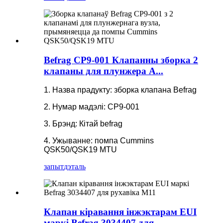
Befrag CP9-001 Клапанны зборка 2
клапаны для плунжера A...
1. Назва прадукту: зборка клапана Befrag
2. Нумар мадэлі: CP9-001
3. Брэнд: Кітай befrag
4. Ужыванне: помпа Cummins
QSK50/QSK19 MTU
запыт
дэталь
Клапан кіравання інжэктарам EUI
маркі Befrag 3034407 для ...