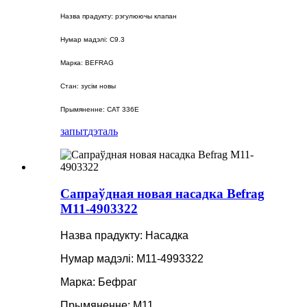
Назва прадукту: рэгулюючы клапан
Нумар мадэлі: C9.3
Марка: BEFRAG
Стан: зусім новы
Прымяненне: CAT 336E
запыт
дэталь
Сапраўдная новая насадка Befrag
M11-4903322
Назва прадукту: Насадка
Нумар мадэлі: M11-4993322
Марка: Бефраг
Прымяненне: M11