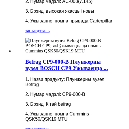
2. Нумар мадэлі: AC-003(7.145)
3. Брэнд: высокая якасць і новы
4. Ужыванне: помпа прывада Carterpillar
запыт
дэталь
Befrag CP9-000-B Плунжерны
вузел BOSCH CP9 Ужываецца ...
1. Назва прадукту: Плунжерны вузел
Befrag
2. Нумар мадэлі: CP9-000-B
3. Брэнд: Кітай befrag
4. Ужыванне: помпа Cummins
QSK50/QSK19 MTU
запыт
дэталь