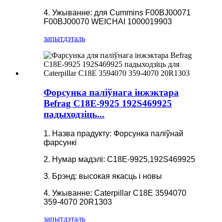
4. Ужыванне: для Cummins F00BJ00071
F00BJ00070 WEICHAI 1000019903
запыт
дэталь
Форсунка паліўнага інжэктара
Befrag C18E-9925 192S469925
падыходзіць...
1. Назва прадукту: Форсунка паліўнай
фарсункі
2. Нумар мадэлі: C18E-9925,192S469925
3. Брэнд: высокая якасць і новы
4. Ужыванне: Caterpillar C18E 3594070
359-4070 20R1303
запыт
дэталь