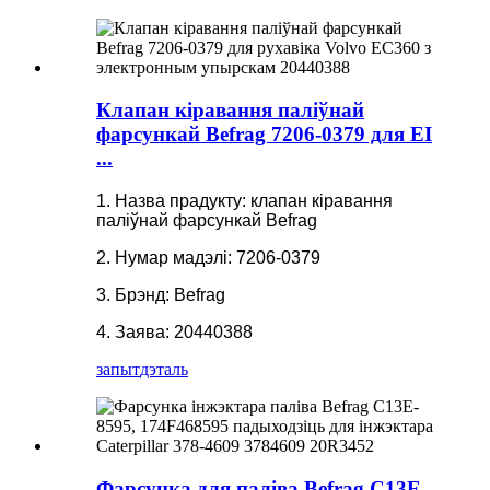
Клапан кіравання паліўнай
фарсункай Befrag 7206-0379 для EI
...
1. Назва прадукту: клапан кіравання
паліўнай фарсункай Befrag
2. Нумар мадэлі: 7206-0379
3. Брэнд: Befrag
4. Заява: 20440388
запыт
дэталь
Фарсунка для паліва Befrag C13E-