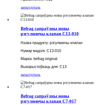
запыт
дэталь
Befrag сапраўдны новы
рэгулюючы клапан C13-010
Назва прадукту: рэгулюючы клапан
Нумар мадэлі: C13-010
Марка: befrag original
Выкарыстоўваць для: C13
запыт
дэталь
Befrag сапраўдны новы
рэгулюючы клапан C7-017