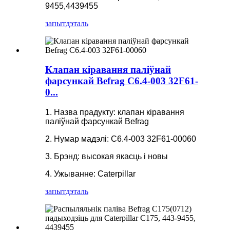
9455,4439455
запыт
дэталь
Клапан кіравання паліўнай
фарсункай Befrag C6.4-003 32F61-
0...
1. Назва прадукту: клапан кіравання
паліўнай фарсункай Befrag
2. Нумар мадэлі: C6.4-003 32F61-00060
3. Брэнд: высокая якасць і новы
4. Ужыванне: Caterpillar
запыт
дэталь