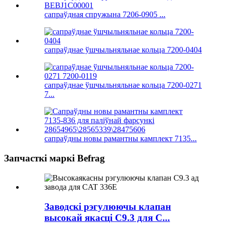
сапраўдная спружына 7206-0905 ...
сапраўднае ўшчыльняльнае кольца 7200-0404
сапраўднае ўшчыльняльнае кольца 7200-0271
7...
сапраўдны новы рамантны камплект 7135...
Запчасткі маркі Befrag
Заводскі рэгулюючы клапан
высокай якасці C9.3 для C...