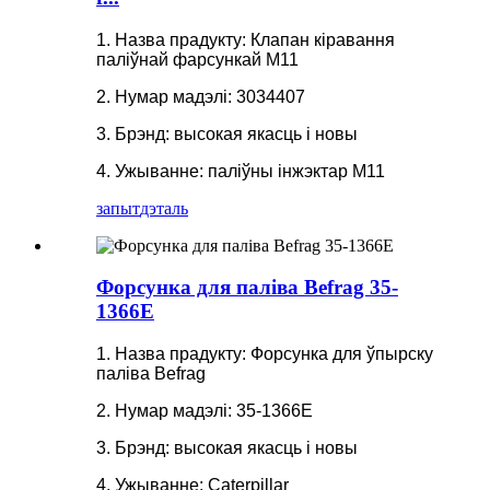
1. Назва прадукту: Клапан кіравання
паліўнай фарсункай M11
2. Нумар мадэлі: 3034407
3. Брэнд: высокая якасць і новы
4. Ужыванне: паліўны інжэктар M11
запыт
дэталь
Форсунка для паліва Befrag 35-
1366E
1. Назва прадукту: Форсунка для ўпырску
паліва Befrag
2. Нумар мадэлі: 35-1366E
3. Брэнд: высокая якасць і новы
4. Ужыванне: Caterpillar