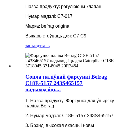
Назва прадукту: рэгулюючы клапан
Нумар мадэлі: C7-017
Марка: befrag original
Выкарыстоўваць для: C7 C9
запыт
дэталь
Сопла паліўнай фарсункі Befrag
C18E-5157 243S465157
падыходзіць...
1. Назва прадукту: Форсунка для ўпырску
паліва Befrag
2. Нумар мадэлі: C18E-5157 243S465157
3. Брэнд: высокая якасць і новы