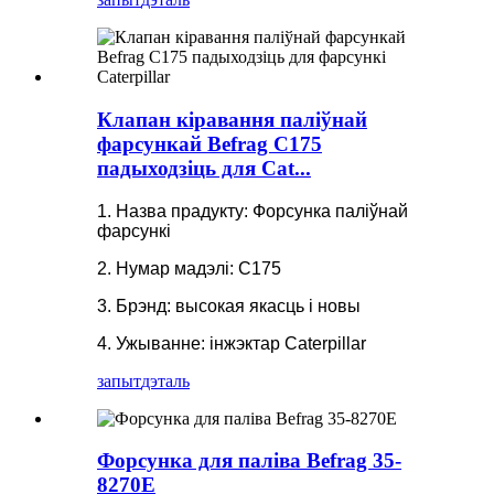
Клапан кіравання паліўнай
фарсункай Befrag C175
падыходзіць для Cat...
1. Назва прадукту: Форсунка паліўнай
фарсункі
2. Нумар мадэлі: C175
3. Брэнд: высокая якасць і новы
4. Ужыванне: інжэктар Caterpillar
запыт
дэталь
Форсунка для паліва Befrag 35-
8270E