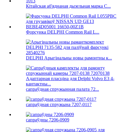
Кітайская аб'яднаная дызельная марка C...
Форсунка DELPHI Common Rail L...
DELPHI Арыгінальны новы рамонтны к...
сапраўдная спружынная палата 72...
сапраўдная спружына 7207-0117
сапраўдны 7206-0909