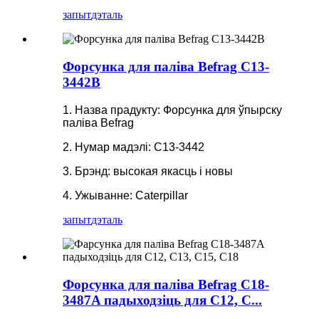
запыт
дэталь
Форсунка для паліва Befrag C13-
3442B
1. Назва прадукту: Форсунка для ўпырску
паліва Befrag
2. Нумар мадэлі: C13-3442
3. Брэнд: высокая якасць і новы
4. Ужыванне: Caterpillar
запыт
дэталь
Форсунка для паліва Befrag C18-
3487A падыходзіць для C12, C...