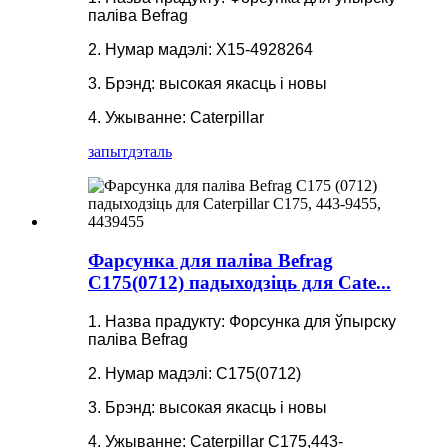
паліва Befrag
2. Нумар мадэлі: X15-4928264
3. Брэнд: высокая якасць і новы
4. Ужыванне: Caterpillar
запыт
дэталь
Фарсунка для паліва Befrag
C175(0712) падыходзіць для Cate...
1. Назва прадукту: Форсунка для ўпырску
паліва Befrag
2. Нумар мадэлі: C175(0712)
3. Брэнд: высокая якасць і новы
4. Ужыванне: Caterpillar C175,443-