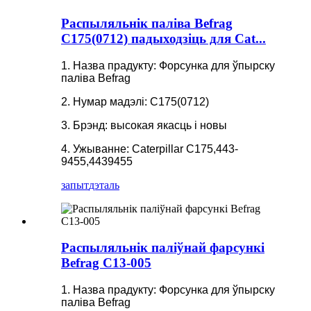
Распыляльнік паліва Befrag
C175(0712) падыходзіць для Cat...
1. Назва прадукту: Форсунка для ўпырску
паліва Befrag
2. Нумар мадэлі: C175(0712)
3. Брэнд: высокая якасць і новы
4. Ужыванне: Caterpillar C175,443-
9455,4439455
запыт
дэталь
Распыляльнік паліўнай фарсункі
Befrag C13-005
1. Назва прадукту: Форсунка для ўпырску
паліва Befrag