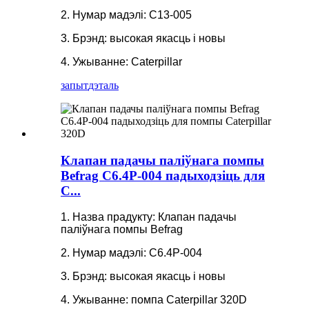
2. Нумар мадэлі: C13-005
3. Брэнд: высокая якасць і новы
4. Ужыванне: Caterpillar
запыт
дэталь
Клапан падачы паліўнага помпы
Befrag C6.4P-004 падыходзіць для
C...
1. Назва прадукту: Клапан падачы
паліўнага помпы Befrag
2. Нумар мадэлі: C6.4P-004
3. Брэнд: высокая якасць і новы
4. Ужыванне: помпа Caterpillar 320D