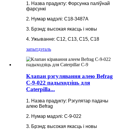
1. Назва прадукту: Форсунка паліўнай
фарсункі
2. Нумар мадэлі: C18-3487A
3. Брэнд: высокая якасць і новы
4. Ужыванне: C12, C13, C15, C18
запыт
дэталь
Клапан рэгулявання алею Befrag
C-9-022 падыходзіць для
Caterpilla...
1. Назва прадукту: Рэгулятар падачы
алею Befrag
2. Нумар мадэлі: C-9-022
3. Брэнд: высокая якасць і новы