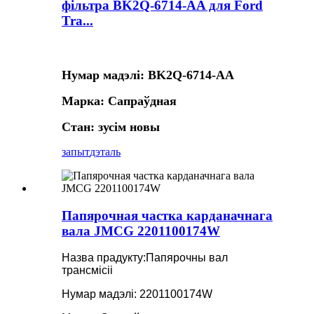
фільтра BK2Q-6714-AA для Ford
Tra...
Нумар мадэлі: BK2Q-6714-AA
Марка: Сапраўдная
Стан: зусім новы
запыт
дэталь
Папярочная частка карданачнага
вала JMCG 2201100174W
Назва прадукту:
Папярочны вал
трансмісіі
Нумар мадэлі: 2201100174W