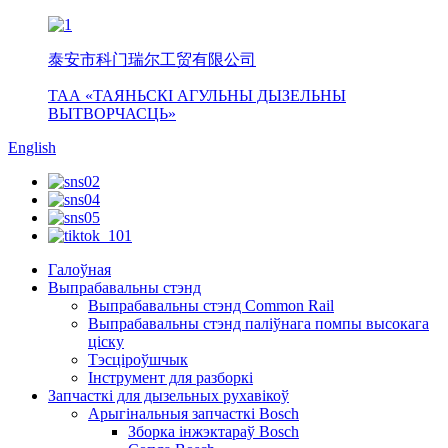
泰安市科门瑞尔工贸有限公司
ТАА «ТАЯНЬСКІ АГУЛЬНЫ ДЫЗЕЛЬНЫ
ВЫТВОРЧАСЦЬ»
English
Галоўная
Выпрабавальны стэнд
Выпрабавальны стэнд Common Rail
Выпрабавальны стэнд паліўнага помпы высокага
ціску
Тэсціроўшчык
Інструмент для разборкі
Запчасткі для дызельных рухавікоў
Арыгінальныя запчасткі Bosch
Зборка інжэктараў Bosch