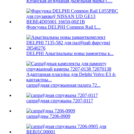
Кітайская аб'яднаная дызельная марка C...
Форсунка DELPHI Common Rail L...
DELPHI Арыгінальны новы рамонтны к...
сапраўдная спружынная палата 72...
сапраўдная спружына 7207-0117
сапраўдны 7206-0909