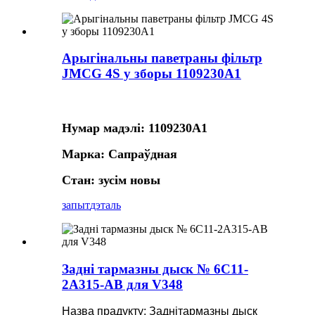
Арыгінальны паветраны фільтр
JMCG 4S у зборы 1109230A1
Нумар мадэлі: 1109230A1
Марка: Сапраўдная
Стан: зусім новы
запыт
дэталь
Задні тармазны дыск № 6C11-
2A315-AB для V348
Назва прадукту: Задні
тармазны дыск