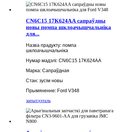
CN6C15 17K624AA сапраўдны
новы помпа шклоачышчальніка
для...
Назва прадукту: помпа
шклоачышчальніка
Нумар мадэлі: CN6C15 17K624AA
Марка: Сапраўдная
Стан: зусім новы
Прымяненне: Ford V348
запыт
дэталь