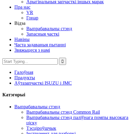
Арыгінальныя запчасткі іншых марак
Пра нас
VR
Гонар
Відэа
Выпрабавальны стэнд
Запасныя часткі
Навіны
Часта задаваныя пытанні
Звяжыцеся з намі
Галоўная
Прадукты
Аўтазапчасткі ISUZU і JMC
Катэгорыі
Выпрабавальны стэнд
Выпрабавальны стэнд Common Rail
Выпрабавальны стэнд паліўнага помпы высокага
ціску
Тэсціроўшчык
Інструмент для разборкі