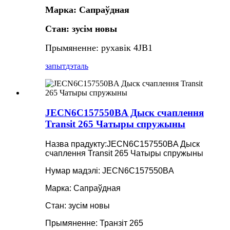
Марка: Сапраўдная
Стан: зусім новы
Прымяненне: рухавік 4JB1
запыт
дэталь
JECN6C157550BA Дыск счаплення
Transit 265 Чатыры спружыны
Назва прадукту:
JECN6C157550BA Дыск
счаплення Transit 265 Чатыры спружыны
Нумар мадэлі: JECN6C157550BA
Марка: Сапраўдная
Стан: зусім новы
Прымяненне: Транзіт 265