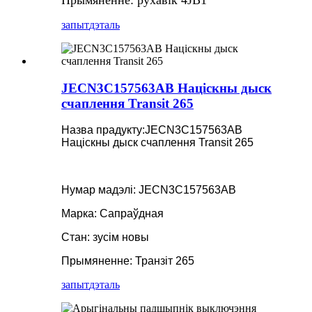
запыт
дэталь
JECN3C157563AB Націскны дыск
счаплення Transit 265
Назва прадукту:
JECN3C157563AB
Націскны дыск счаплення Transit 265
Нумар мадэлі: JECN3C157563AB
Марка: Сапраўдная
Стан: зусім новы
Прымяненне: Транзіт 265
запыт
дэталь