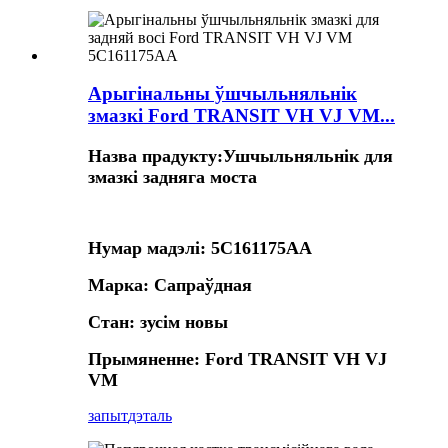
Арыгінальны ўшчыльняльнік
змазкі Ford TRANSIT VH VJ VM...
Назва прадукту:
Ушчыльняльнік для
змазкі задняга моста
Нумар мадэлі: 5C161175AA
Марка: Сапраўдная
Стан: зусім новы
Прымяненне: Ford TRANSIT VH VJ
VM
запыт
дэталь