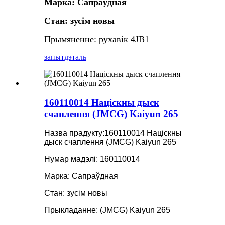
Марка: Сапраўдная
Стан: зусім новы
Прымяненне: рухавік 4JB1
запыт
дэталь
160110014 Націскны дыск
счаплення (JMCG) Kaiyun 265
Назва прадукту:
160110014 Націскны
дыск счаплення (JMCG) Kaiyun 265
Нумар мадэлі: 160110014
Марка: Сапраўдная
Стан: зусім новы
Прыкладанне: (JMCG) Kaiyun 265