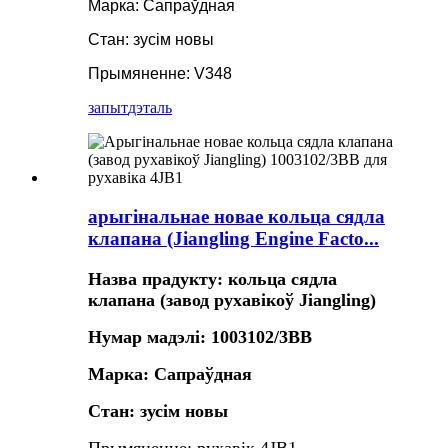
Марка: Сапраўдная
Стан: зусім новы
Прымяненне: V348
запыт
дэталь
арыгінальнае новае кольца сядла
клапана (Jiangling Engine Facto...
Назва прадукту: кольца сядла
клапана (завод рухавікоў Jiangling)
Нумар мадэлі: 1003102/3BB
Марка: Сапраўдная
Стан: зусім новы
Прымяненне: рухавік 4JB1