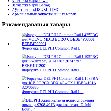
Запчасткі маркі Liwei
Запчасткі маркі Befrag
Аўтазапчасткі ISUZU і JMC
Арыгінальныя запчасткі іншых марак
Рэкамендаваныя тавары
Форсунка DELPHI Common Rail L...
Форсунка DELPHI Common Rail L...
Форсунка DELPHI Common Rail L...