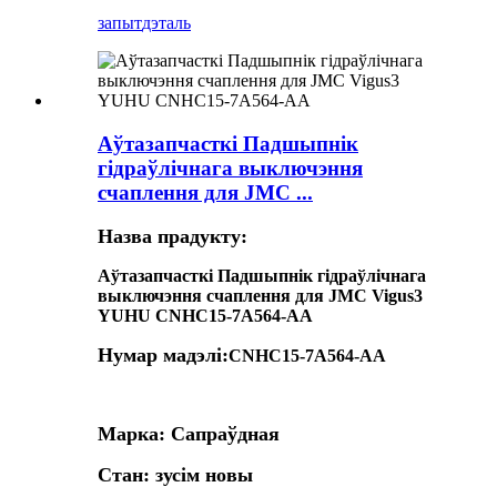
запыт
дэталь
Аўтазапчасткі Падшыпнік
гідраўлічнага выключэння
счаплення для JMC ...
Назва прадукту:
Аўтазапчасткі Падшыпнік гідраўлічнага
выключэння счаплення для JMC Vigus3
YUHU CNHC15-7A564-AA
Нумар мадэлі:
CNHC15-7A564-AA
Марка: Сапраўдная
Стан: зусім новы