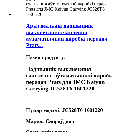
Арыгінальны падшыпнік
выключэння счаплення
аўтаматычнай каробкі перадач
Prats...
Назва прадукту:
Падшыпнік выключэння
счаплення аўтаматычнай каробкі
перадач Prats для JMC Kaiyun
Carrying JC528T6 1601220
Нумар мадэлі: JC528T6 1601220
Марка: Сапраўдная