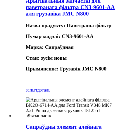
Арыгінальныя запчасткі для
паветранага фільтра CN3-9601-AA
для грузавіка JMC N800
Назва прадукту: Паветраны фільтр
Нумар мадэлі: CN3-9601-AA
Марка: Сапраўдная
Стан: зусім новы
Прымяненне: Грузавік JMC N800
запыт
дэталь
Сапраўдны элемент алейнага