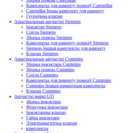
Зборка помпы Caterpillar
Камплекты для рамонту помпаў Caterpillar
Caterpillar Іншы камплект для рамонту
Гусенічны клапан
Арыгінальныя запчасткі Siemens
Інжэктар Siemens
Сопла Siemens
Зборка помпы Siemens
Камплекты для рамонту помпаў Siemens
Siemens Іншыя камплекты для рамонту
Клапан Siemens
Арыгінальныя запчасткі Cummins
Зборка інжэктара Cummins
Зборка помпы Cummins
Сопла Cummins
Камплекты для рамонту помпаў Cummins
Cummins Іншыя рамантныя камплекты
Клапан Cummins
Запчасткі маркі UD
зборка інжэктара
Форсунка інжэктара
Інжэктарны клапан
Гайка інжэктара
Электрамагнітны клапан
камплекты