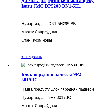
Датчык дыферэнцыяльнага ціску
Isuzu JMC DP5200 DN1-5H...
Нумар мадэлі: DN1-5H295-BB
Марка: Сапраўдная
Стан: зусім новы
запыт
дэталь
Блок пярэдняй падвескі 9P2-
3019BC
Назва прадукту:
Блок пярэдняй падвескі
Нумар мадэлі: 9P2-3019BC
Марка: Сапраўдная