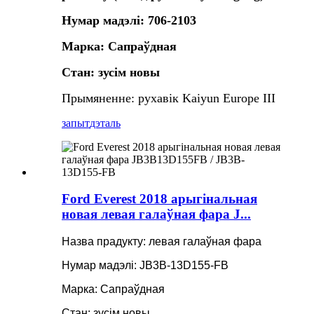
Нумар мадэлі: 706-2103
Марка: Сапраўдная
Стан: зусім новы
Прымяненне: рухавік Kaiyun Europe III
запыт
дэталь
Ford Everest 2018 арыгінальная
новая левая галаўная фара J...
Назва прадукту: левая галаўная фара
Нумар мадэлі: JB3B-13D155-FB
Марка: Сапраўдная
Стан: зусім новы