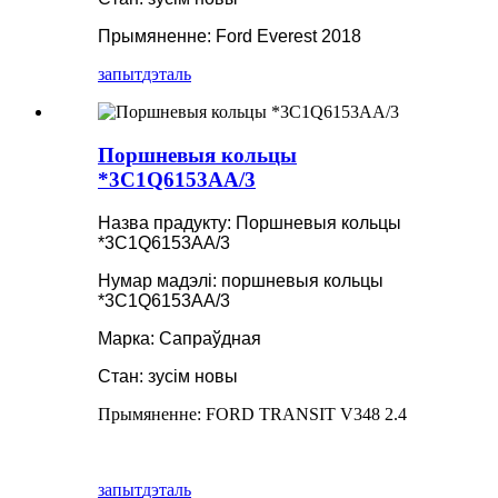
Прымяненне: Ford Everest 2018
запыт
дэталь
Поршневыя кольцы
*3C1Q6153AA/3
Назва прадукту: Поршневыя кольцы
*3C1Q6153AA/3
Нумар мадэлі: поршневыя кольцы
*3C1Q6153AA/3
Марка: Сапраўдная
Стан: зусім новы
Прымяненне: FORD TRANSIT V348 2.4
запыт
дэталь