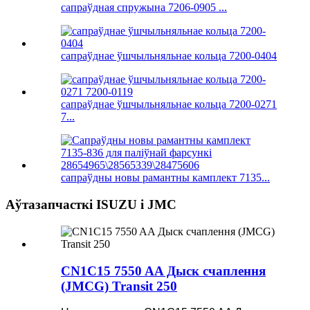
сапраўдная спружына 7206-0905 ...
сапраўднае ўшчыльняльнае кольца 7200-0404
сапраўднае ўшчыльняльнае кольца 7200-0271
7...
сапраўдны новы рамантны камплект 7135...
Аўтазапчасткі ISUZU і JMC
CN1C15 7550 AA Дыск счаплення
(JMCG) Transit 250