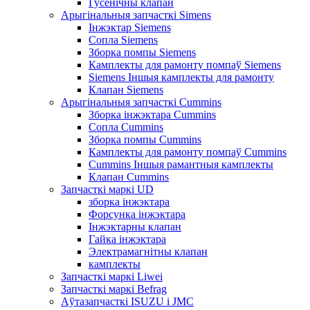
Гусенічны клапан
Арыгінальныя запчасткі Simens
Інжэктар Siemens
Сопла Siemens
Зборка помпы Siemens
Камплекты для рамонту помпаў Siemens
Siemens Іншыя камплекты для рамонту
Клапан Siemens
Арыгінальныя запчасткі Cummins
Зборка інжэктара Cummins
Сопла Cummins
Зборка помпы Cummins
Камплекты для рамонту помпаў Cummins
Cummins Іншыя рамантныя камплекты
Клапан Cummins
Запчасткі маркі UD
зборка інжэктара
Форсунка інжэктара
Інжэктарны клапан
Гайка інжэктара
Электрамагнітны клапан
камплекты
Запчасткі маркі Liwei
Запчасткі маркі Befrag
Аўтазапчасткі ISUZU і JMC