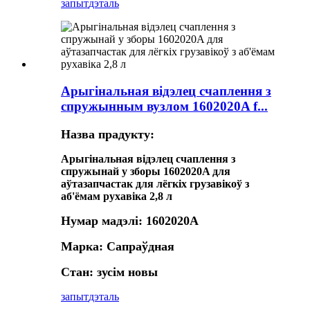
запыт
дэталь
Арыгінальная відэлец счаплення з
спружынным вузлом 1602020A f...
Назва прадукту:
Арыгінальная відэлец счаплення з
спружынай у зборы 1602020A для
аўтазапчастак для лёгкіх грузавікоў з
аб'ёмам рухавіка 2,8 л
Нумар мадэлі: 1602020A
Марка: Сапраўдная
Стан: зусім новы
запыт
дэталь