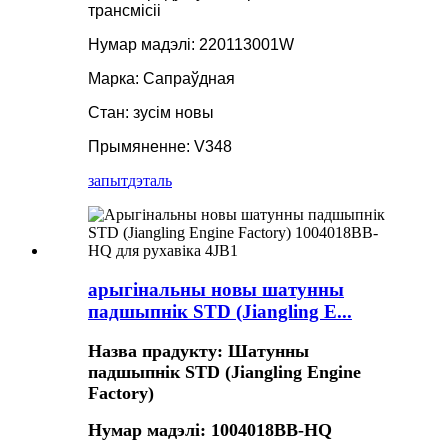
трансмісіі
Нумар мадэлі: 220113001W
Марка: Сапраўдная
Стан: зусім новы
Прымяненне: V348
запыт
дэталь
арыгінальны новы шатунны
падшыпнік STD (Jiangling E...
Назва прадукту: Шатунны
падшыпнік STD (Jiangling Engine
Factory)
Нумар мадэлі: 1004018BB-HQ