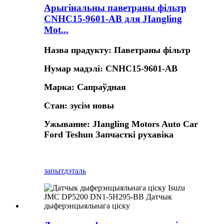
Арыгінальны паветраны фільтр
CNHC15-9601-AB для JIangling
Mot...
Назва прадукту: Паветраны фільтр
Нумар мадэлі: CNHC15-9601-AB
Марка: Сапраўдная
Стан: зусім новы
Ужыванне: JIangling Motors Auto Car
Ford Teshun Запчасткі рухавіка
запыт
дэталь