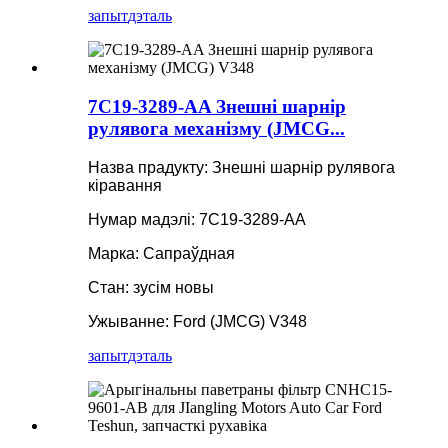
запыт
дэталь
7C19-3289-AA Знешні шарнір
рулявога механізму (JMCG...
Назва прадукту: Знешні шарнір рулявога
кіравання
Нумар мадэлі: 7C19-3289-AA
Марка: Сапраўдная
Стан: зусім новы
Ужыванне: Ford (JMCG) V348
запыт
дэталь