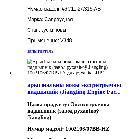
Нумар мадэлі: #6C11-2A315-AB
Марка: Сапраўдная
Стан: зусім новы
Прымяненне: V348
запыт
дэталь
арыгінальны новы эксцэнтрычны
падшыпнік (Jiangling Engine Fac...
Назва прадукту: Эксцэнтрычны
падшыпнік (завод рухавікоў
Jiangling)
Нумар мадэлі: 1002106/07BB-HZ