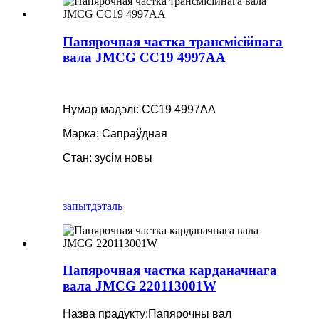
Папярочная частка трансмісійнага
вала JMCG CC19 4997AA
Нумар мадэлі: CC19 4997AA
Марка: Сапраўдная
Стан: зусім новы
запыт
дэталь
Папярочная частка карданачнага
вала JMCG 220113001W
Назва прадукту:
Папярочны вал