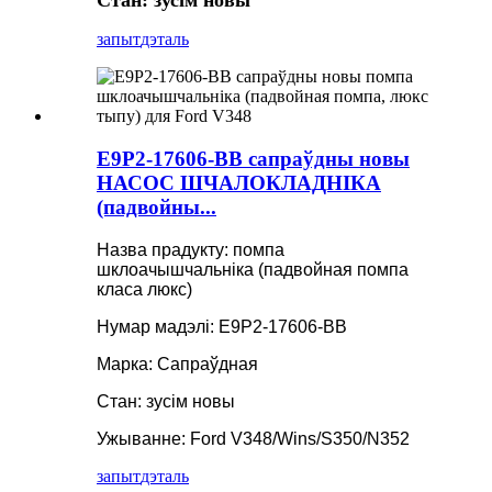
Стан: зусім новы
запыт
дэталь
E9P2-17606-BB сапраўдны новы
НАСОС ШЧАЛОКЛАДНІКА
(падвойны...
Назва прадукту: помпа
шклоачышчальніка (падвойная помпа
класа люкс)
Нумар мадэлі: E9P2-17606-BB
Марка: Сапраўдная
Стан: зусім новы
Ужыванне: Ford V348/Wins/S350/N352
запыт
дэталь