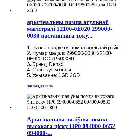
арыгінальны помпа агульнай
магістралі 22100-0E020 299000-
0080 пастаяннага току...
1. Назва прадукту: помпа агульнай рэйкі
2. Нумар мадэлі: 299000-0080 22100-
0E020 DCRP500080
3. Брэнд: Denso
4. Стан: зусім новы
5. Ужыванне: 1GD 2GD
запыт
дэталь
Арыгінальны паліўны помпа
высокага ціску HP0 094000-0652
094000-...