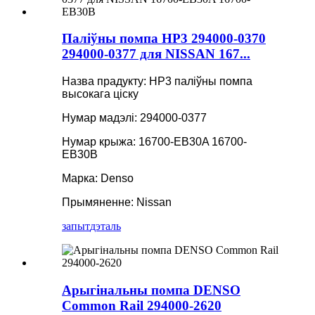
Паліўны помпа HP3 294000-0370
294000-0377 для NISSAN 167...
Назва прадукту: HP3 паліўны помпа
высокага ціску
Нумар мадэлі: 294000-0377
Нумар крыжа: 16700-EB30A 16700-
EB30B
Марка: Denso
Прымяненне: Nissan
запыт
дэталь
Арыгінальны помпа DENSO
Common Rail 294000-2620