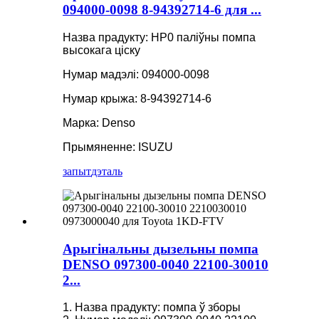
094000-0098 8-94392714-6 для ...
Назва прадукту: HP0 паліўны помпа
высокага ціску
Нумар мадэлі: 094000-0098
Нумар крыжа: 8-94392714-6
Марка: Denso
Прымяненне: ISUZU
запыт
дэталь
Арыгінальны дызельны помпа
DENSO 097300-0040 22100-30010
2...
1. Назва прадукту: помпа ў зборы