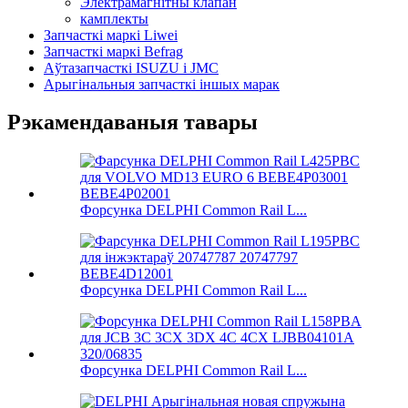
Электрамагнітны клапан
камплекты
Запчасткі маркі Liwei
Запчасткі маркі Befrag
Аўтазапчасткі ISUZU і JMC
Арыгінальныя запчасткі іншых марак
Рэкамендаваныя тавары
Форсунка DELPHI Common Rail L...
Форсунка DELPHI Common Rail L...
Форсунка DELPHI Common Rail L...