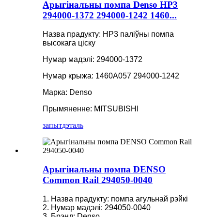
Арыгінальны помпа Denso HP3
294000-1372 294000-1242 1460...
Назва прадукту: HP3 паліўны помпа
высокага ціску
Нумар мадэлі: 294000-1372
Нумар крыжа: 1460A057 294000-1242
Марка: Denso
Прымяненне: MITSUBISHI
запыт
дэталь
Арыгінальны помпа DENSO
Common Rail 294050-0040
1. Назва прадукту: помпа агульнай рэйкі
2. Нумар мадэлі: 294050-0040
3. Брэнд: Denso