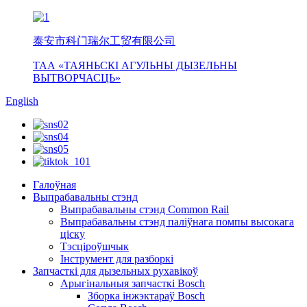
泰安市科门瑞尔工贸有限公司
ТАА «ТАЯНЬСКІ АГУЛЬНЫ ДЫЗЕЛЬНЫ
ВЫТВОРЧАСЦЬ»
English
Галоўная
Выпрабавальны стэнд
Выпрабавальны стэнд Common Rail
Выпрабавальны стэнд паліўнага помпы высокага
ціску
Тэсціроўшчык
Інструмент для разборкі
Запчасткі для дызельных рухавікоў
Арыгінальныя запчасткі Bosch
Зборка інжэктараў Bosch