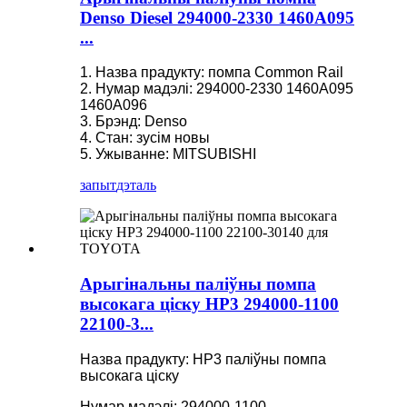
Denso Diesel 294000-2330 1460A095
...
1. Назва прадукту: помпа Common Rail
2. Нумар мадэлі: 294000-2330 1460A095
1460A096
3. Брэнд: Denso
4. Стан: зусім новы
5. Ужыванне: MITSUBISHI
запыт
дэталь
Арыгінальны паліўны помпа
высокага ціску HP3 294000-1100
22100-3...
Назва прадукту: HP3 паліўны помпа
высокага ціску
Нумар мадэлі: 294000-1100