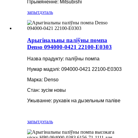
Прымяненне: Mitsubishi
запыт
дэталь
Арыгінальны паліўны помпа
Denso 094000-0421 22100-E0303
Назва прадукту: паліўны помпа
Нумар мадэлі: 094000-0421 22100-E0303
Марка: Denso
Стан: зусім новы
Ужыванне: рухавік на дызельным паліве
запыт
дэталь