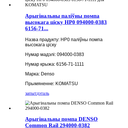
Арыгінальны паліўны помпа
высокага ціску HP0 094000-0383
6156-71...
Назва прадукту: HP0 паліўны помпа
высокага ціску
Нумар мадэлі: 094000-0383
Нумар крыжа: 6156-71-1111
Марка: Denso
Прымяненне: KOMATSU
запыт
дэталь
Арыгінальны помпа DENSO
Common Rail 294000-0382