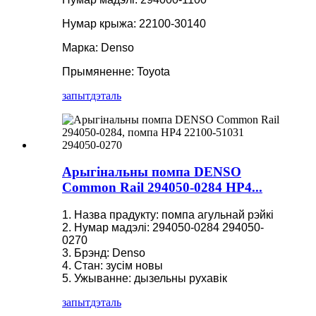
Нумар крыжа: 22100-30140
Марка: Denso
Прымяненне: Toyota
запыт
дэталь
Арыгінальны помпа DENSO
Common Rail 294050-0284 HP4...
1. Назва прадукту: помпа агульнай рэйкі
2. Нумар мадэлі: 294050-0284 294050-
0270
3. Брэнд: Denso
4. Стан: зусім новы
5. Ужыванне: дызельны рухавік
запыт
дэталь