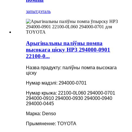
запыт
дэталь
Арыгінальны паліўны помпа
высокага ціску HP3 294000-0901
22100-0...
Назва прадукту: паліўны помпа высокага
ціску
Нумар мадэлі: 294000-0701
Нумар крыжа: 22100-0L060 294000-0701
294000-0910 294000-0930 294000-0940
294000-0445
Марка: Denso
Прымяненне: TOYOTA