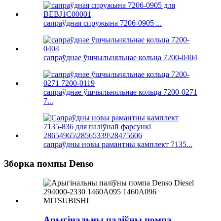
сапраўдная спружына 7206-0905 ...
сапраўднае ўшчыльняльнае кольца 7200-0404
сапраўднае ўшчыльняльнае кольца 7200-0271
7...
сапраўдны новы рамантны камплект 7135...
Зборка помпы Denso
Арыгінальны паліўны помпа