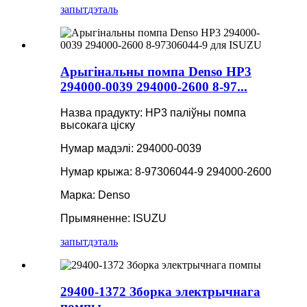
запыт
дэталь
Арыгінальны помпа Denso HP3
294000-0039 294000-2600 8-97...
Назва прадукту: HP3 паліўны помпа
высокага ціску
Нумар мадэлі: 294000-0039
Нумар крыжа: 8-97306044-9 294000-2600
Марка: Denso
Прымяненне: ISUZU
запыт
дэталь
29400-1372 Зборка электрычнага
помпы