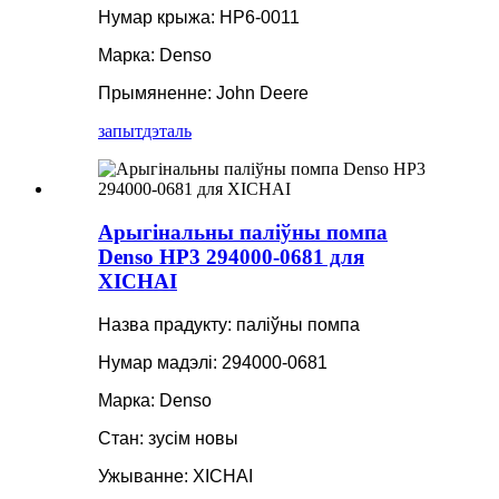
Нумар крыжа: HP6-0011
Марка: Denso
Прымяненне: John Deere
запыт
дэталь
Арыгінальны паліўны помпа
Denso HP3 294000-0681 для
XICHAI
Назва прадукту: паліўны помпа
Нумар мадэлі: 294000-0681
Марка: Denso
Стан: зусім новы
Ужыванне: XICHAI