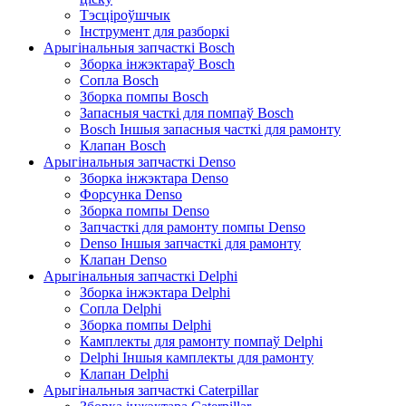
Тэсціроўшчык
Інструмент для разборкі
Арыгінальныя запчасткі Bosch
Зборка інжэктараў Bosch
Сопла Bosch
Зборка помпы Bosch
Запасныя часткі для помпаў Bosch
Bosch Іншыя запасныя часткі для рамонту
Клапан Bosch
Арыгінальныя запчасткі Denso
Зборка інжэктара Denso
Форсунка Denso
Зборка помпы Denso
Запчасткі для рамонту помпы Denso
Denso Іншыя запчасткі для рамонту
Клапан Denso
Арыгінальныя запчасткі Delphi
Зборка інжэктара Delphi
Сопла Delphi
Зборка помпы Delphi
Камплекты для рамонту помпаў Delphi
Delphi Іншыя камплекты для рамонту
Клапан Delphi
Арыгінальныя запчасткі Caterpillar