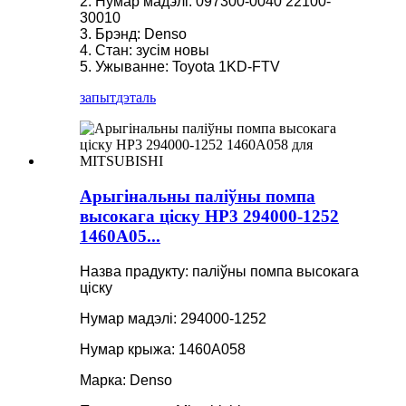
2. Нумар мадэлі: 097300-0040 22100-
30010
3. Брэнд: Denso
4. Стан: зусім новы
5. Ужыванне: Toyota 1KD-FTV
запыт
дэталь
Арыгінальны паліўны помпа
высокага ціску HP3 294000-1252
1460A05...
Назва прадукту: паліўны помпа высокага
ціску
Нумар мадэлі: 294000-1252
Нумар крыжа: 1460A058
Марка: Denso