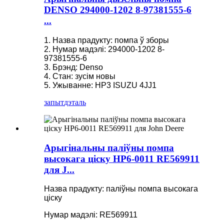
DENSO 294000-1202 8-97381555-6
...
1. Назва прадукту: помпа ў зборы
2. Нумар мадэлі: 294000-1202 8-
97381555-6
3. Брэнд: Denso
4. Стан: зусім новы
5. Ужыванне: HP3 ISUZU 4JJ1
запыт
дэталь
Арыгінальны паліўны помпа
высокага ціску HP6-0011 RE569911
для J...
Назва прадукту: паліўны помпа высокага
ціску
Нумар мадэлі: RE569911