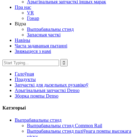
Арыгінальныя запчасткі іншых марак
Пра нас
VR
Гонар
Відэа
Выпрабавальны стэнд
Запасныя часткі
Навіны
Часта задаваныя пытанні
Звяжыцеся з намі
Галоўная
Прадукты
Запчасткі для дызельных рухавікоў
Арыгінальныя запчасткі Denso
Зборка помпы Denso
Катэгорыі
Выпрабавальны стэнд
Выпрабавальны стэнд Common Rail
Выпрабавальны стэнд паліўнага помпы высокага
ціску