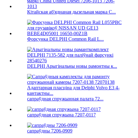
Кітайская аб'яднаная дызельная марка C...
Форсунка DELPHI Common Rail L...
DELPHI Арыгінальны новы рамонтны к...
сапраўдная спружынная палата 72...
сапраўдная спружына 7207-0117
сапраўдны 7206-0909