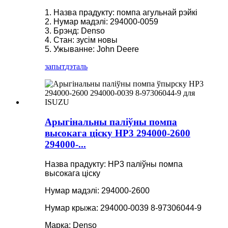
1. Назва прадукту: помпа агульнай рэйкі
2. Нумар мадэлі: 294000-0059
3. Брэнд: Denso
4. Стан: зусім новы
5. Ужыванне: John Deere
запыт
дэталь
Арыгінальны паліўны помпа
высокага ціску HP3 294000-2600
294000-...
Назва прадукту: HP3 паліўны помпа
высокага ціску
Нумар мадэлі: 294000-2600
Нумар крыжа: 294000-0039 8-97306044-9
Марка: Denso