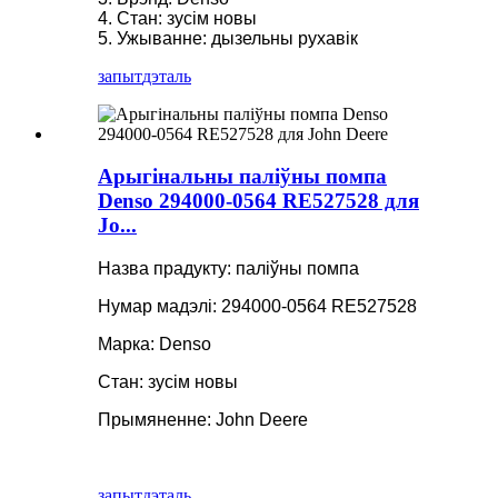
4. Стан: зусім новы
5. Ужыванне: дызельны рухавік
запыт
дэталь
Арыгінальны паліўны помпа
Denso 294000-0564 RE527528 для
Jo...
Назва прадукту: паліўны помпа
Нумар мадэлі: 294000-0564 RE527528
Марка: Denso
Стан: зусім новы
Прымяненне: John Deere
запыт
дэталь