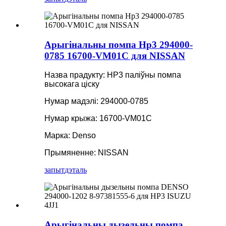
Арыгінальны помпа Hp3 294000-
0785 16700-VM01C для NISSAN
Назва прадукту: HP3 паліўны помпа
высокага ціску
Нумар мадэлі: 294000-0785
Нумар крыжа: 16700-VM01C
Марка: Denso
Прымяненне: NISSAN
запыт
дэталь
Арыгінальны дызельны помпа