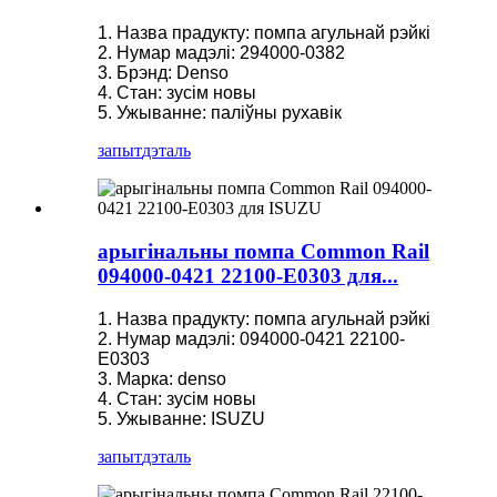
1. Назва прадукту: помпа агульнай рэйкі
2. Нумар мадэлі: 294000-0382
3. Брэнд: Denso
4. Стан: зусім новы
5. Ужыванне: паліўны рухавік
запыт
дэталь
арыгінальны помпа Common Rail
094000-0421 22100-E0303 для...
1. Назва прадукту: помпа агульнай рэйкі
2. Нумар мадэлі: 094000-0421 22100-
E0303
3. Марка: denso
4. Стан: зусім новы
5. Ужыванне: ISUZU
запыт
дэталь