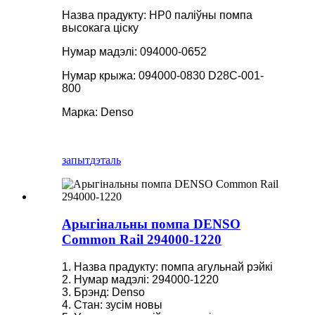
Назва прадукту: HP0 паліўны помпа
высокага ціску
Нумар мадэлі: 094000-0652
Нумар крыжа: 094000-0830 D28C-001-
800
Марка: Denso
запыт
дэталь
Арыгінальны помпа DENSO
Common Rail 294000-1220
1. Назва прадукту: помпа агульнай рэйкі
2. Нумар мадэлі: 294000-1220
3. Брэнд: Denso
4. Стан: зусім новы