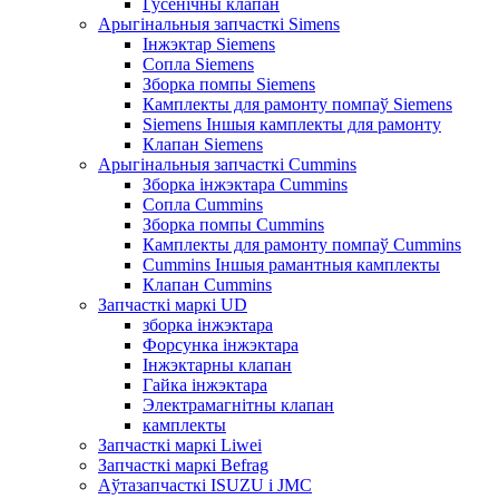
Гусенічны клапан
Арыгінальныя запчасткі Simens
Інжэктар Siemens
Сопла Siemens
Зборка помпы Siemens
Камплекты для рамонту помпаў Siemens
Siemens Іншыя камплекты для рамонту
Клапан Siemens
Арыгінальныя запчасткі Cummins
Зборка інжэктара Cummins
Сопла Cummins
Зборка помпы Cummins
Камплекты для рамонту помпаў Cummins
Cummins Іншыя рамантныя камплекты
Клапан Cummins
Запчасткі маркі UD
зборка інжэктара
Форсунка інжэктара
Інжэктарны клапан
Гайка інжэктара
Электрамагнітны клапан
камплекты
Запчасткі маркі Liwei
Запчасткі маркі Befrag
Аўтазапчасткі ISUZU і JMC