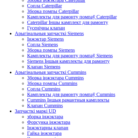
Зборка інжэктара Caterpillar
Сопла Caterpillar
Зборка помпы Caterpillar
Камплекты для рамонту помпаў Caterpillar
Caterpillar Іншы камплект для рамонту
Гусенічны клапан
Арыгінальныя запчасткі Siemens
Інжэктар Siemens
Сопла Siemens
Зборка помпы Siemens
Камплекты для рамонту помпаў Siemens
Siemens Іншыя камплекты для рамонту
Клапан Siemens
Арыгінальныя запчасткі Cummins
Зборка інжэктара Cummins
Зборка помпы Cummins
Сопла Cummins
Камплекты для рамонту помпаў Cummins
Cummins Іншыя рамантныя камплекты
Клапан Cummins
Запчасткі маркі UD
зборка інжэктара
Форсунка інжэктара
Інжэктарны клапан
Гайка інжэктара