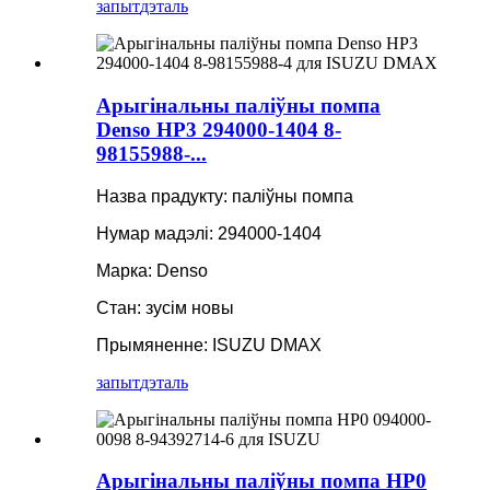
запыт
дэталь
Арыгінальны паліўны помпа
Denso HP3 294000-1404 8-
98155988-...
Назва прадукту: паліўны помпа
Нумар мадэлі: 294000-1404
Марка: Denso
Стан: зусім новы
Прымяненне: ISUZU DMAX
запыт
дэталь
Арыгінальны паліўны помпа HP0