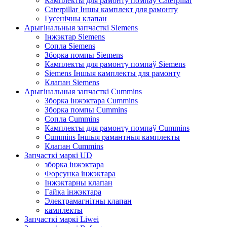
Камплекты для рамонту помпаў Caterpillar
Caterpillar Іншы камплект для рамонту
Гусенічны клапан
Арыгінальныя запчасткі Siemens
Інжэктар Siemens
Сопла Siemens
Зборка помпы Siemens
Камплекты для рамонту помпаў Siemens
Siemens Іншыя камплекты для рамонту
Клапан Siemens
Арыгінальныя запчасткі Cummins
Зборка інжэктара Cummins
Зборка помпы Cummins
Сопла Cummins
Камплекты для рамонту помпаў Cummins
Cummins Іншыя рамантныя камплекты
Клапан Cummins
Запчасткі маркі UD
зборка інжэктара
Форсунка інжэктара
Інжэктарны клапан
Гайка інжэктара
Электрамагнітны клапан
камплекты
Запчасткі маркі Liwei