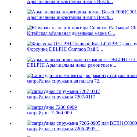
Арыгінальны інжэктарны помпа Bosch...
Арыгінальны інжэктарны помпа Bosch...
Кітайская аб'яднаная дызельная марка C...
Форсунка DELPHI Common Rail L...
DELPHI Арыгінальны новы рамонтны к...
сапраўдная спружынная палата 72...
сапраўдная спружына 7207-0117
сапраўдны 7206-0909
сапраўдная спружына 7206-0905 ...