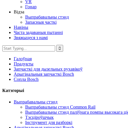
VR
Гонар
Відэа
Выпрабавальны стэнд
Запасныя часткі
Навіны
Часта задаваныя пытанні
Звяжыцеся з намі
Галоўная
Прадукты
Запчасткі для дызельных рухавікоў
Арыгінальныя запчасткі Bosch
Сопла Bosch
Катэгорыі
Выпрабавальны стэнд
Выпрабавальны стэнд Common Rail
Выпрабавальны стэнд паліўнага помпы высокага ці
Тэсціроўшчык
Інструмент для разборкі
Арыгінальныя запчасткі Bosch