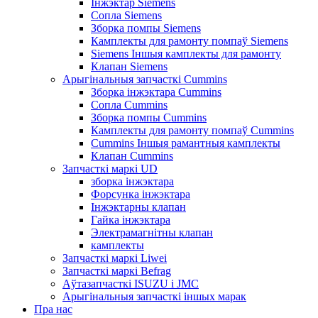
Інжэктар Siemens
Сопла Siemens
Зборка помпы Siemens
Камплекты для рамонту помпаў Siemens
Siemens Іншыя камплекты для рамонту
Клапан Siemens
Арыгінальныя запчасткі Cummins
Зборка інжэктара Cummins
Сопла Cummins
Зборка помпы Cummins
Камплекты для рамонту помпаў Cummins
Cummins Іншыя рамантныя камплекты
Клапан Cummins
Запчасткі маркі UD
зборка інжэктара
Форсунка інжэктара
Інжэктарны клапан
Гайка інжэктара
Электрамагнітны клапан
камплекты
Запчасткі маркі Liwei
Запчасткі маркі Befrag
Аўтазапчасткі ISUZU і JMC
Арыгінальныя запчасткі іншых марак
Пра нас