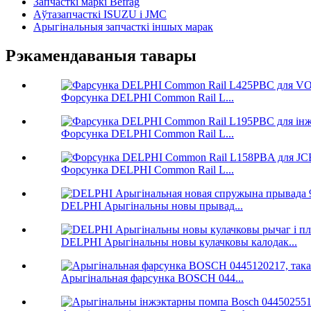
Запчасткі маркі Befrag
Аўтазапчасткі ISUZU і JMC
Арыгінальныя запчасткі іншых марак
Рэкамендаваныя тавары
Форсунка DELPHI Common Rail L...
Форсунка DELPHI Common Rail L...
Форсунка DELPHI Common Rail L...
DELPHI Арыгінальны новы прывад...
DELPHI Арыгінальны новы кулачковы калодак...
Арыгінальная фарсунка BOSCH 044...