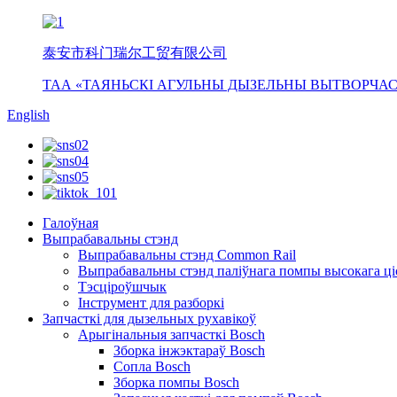
泰安市科门瑞尔工贸有限公司
ТАА «ТАЯНЬСКІ АГУЛЬНЫ ДЫЗЕЛЬНЫ ВЫТВОРЧАС
English
Галоўная
Выпрабавальны стэнд
Выпрабавальны стэнд Common Rail
Выпрабавальны стэнд паліўнага помпы высокага ці
Тэсціроўшчык
Інструмент для разборкі
Запчасткі для дызельных рухавікоў
Арыгінальныя запчасткі Bosch
Зборка інжэктараў Bosch
Сопла Bosch
Зборка помпы Bosch