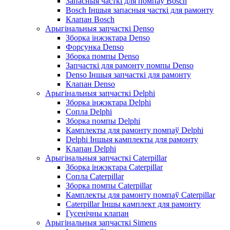
Запасныя часткі для помпаў Bosch
Bosch Іншыя запасныя часткі для рамонту
Клапан Bosch
Арыгінальныя запчасткі Denso
Зборка інжэктара Denso
Форсунка Denso
Зборка помпы Denso
Запчасткі для рамонту помпы Denso
Denso Іншыя запчасткі для рамонту
Клапан Denso
Арыгінальныя запчасткі Delphi
Зборка інжэктара Delphi
Сопла Delphi
Зборка помпы Delphi
Камплекты для рамонту помпаў Delphi
Delphi Іншыя камплекты для рамонту
Клапан Delphi
Арыгінальныя запчасткі Caterpillar
Зборка інжэктара Caterpillar
Сопла Caterpillar
Зборка помпы Caterpillar
Камплекты для рамонту помпаў Caterpillar
Caterpillar Іншы камплект для рамонту
Гусенічны клапан
Арыгінальныя запчасткі Simens