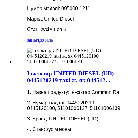
Нумар мадэлі: 095000-1211
Марка: United Diesel
Стан: зусім новы
запыт
дэталь
Інжэктар UNITED DIESEL (UD)
0445120219 такі ж, як 044512...
1. Назва прадукту: інжэктар Common Rail
2. Нумар мадэлі: 0445120219,
0445120100, 51101006127, 51101006139
3. Брэнд: UNITED DIESEL (UD)
4. Стан: зусім новы