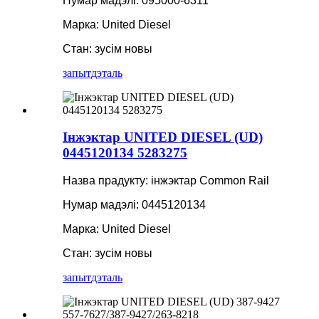
Нумар мадэлі: 095000-6311
Марка: United Diesel
Стан: зусім новы
запыт
дэталь
Інжэктар UNITED DIESEL (UD)
0445120134 5283275
Назва прадукту: інжэктар Common Rail
Нумар мадэлі: 0445120134
Марка: United Diesel
Стан: зусім новы
запыт
дэталь