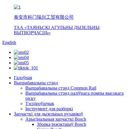
泰安市科门瑞尔工贸有限公司
ТАА «ТАЯНЬСКІ АГУЛЬНЫ ДЫЗЕЛЬНЫ
ВЫТВОРЧАСЦЬ»
English
Галоўная
Выпрабавальны стэнд
Выпрабавальны стэнд Common Rail
Выпрабавальны стэнд паліўнага помпы высокага
ціску
Тэсціроўшчык
Інструмент для разборкі
Запчасткі для дызельных рухавікоў
Арыгінальныя запчасткі Bosch
Зборка інжэктараў Bosch