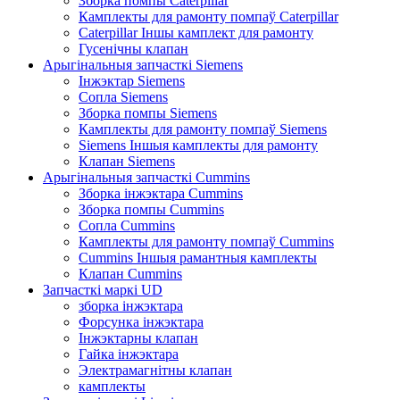
Зборка помпы Caterpillar
Камплекты для рамонту помпаў Caterpillar
Caterpillar Іншы камплект для рамонту
Гусенічны клапан
Арыгінальныя запчасткі Siemens
Інжэктар Siemens
Сопла Siemens
Зборка помпы Siemens
Камплекты для рамонту помпаў Siemens
Siemens Іншыя камплекты для рамонту
Клапан Siemens
Арыгінальныя запчасткі Cummins
Зборка інжэктара Cummins
Зборка помпы Cummins
Сопла Cummins
Камплекты для рамонту помпаў Cummins
Cummins Іншыя рамантныя камплекты
Клапан Cummins
Запчасткі маркі UD
зборка інжэктара
Форсунка інжэктара
Інжэктарны клапан
Гайка інжэктара
Электрамагнітны клапан
камплекты