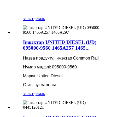
запыт
дэталь
Інжэктар UNITED DIESEL (UD)
095000-9560 1465A257 1465...
Назва прадукту: інжэктар Common Rail
Нумар мадэлі: 095000-9560
Марка: United Diesel
Стан: зусім новы
запыт
дэталь