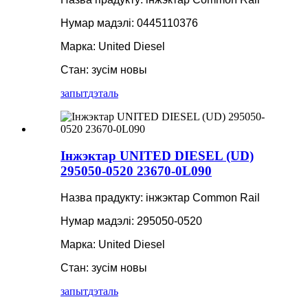
Нумар мадэлі: 0445110376
Марка: United Diesel
Стан: зусім новы
запыт
дэталь
Інжэктар UNITED DIESEL (UD)
295050-0520 23670-0L090
Назва прадукту: інжэктар Common Rail
Нумар мадэлі: 295050-0520
Марка: United Diesel
Стан: зусім новы
запыт
дэталь