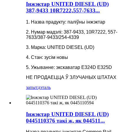
Інжэктар UNITED DIESEL (UD)
387-9433 10R7222,557-7633...
1. Назва прадукту: паліўны інжэктар
2. Нумар мадэлі: 387-9433, 10R7222, 557-
7633/387-9433/254-4339
3. Марка: UNITED DIESEL (UD)
4. Стан: зусім новы
5. Ужыванне: экскаватар E324D E325D
НЕ ПРОДАЕЦЦА Ў ЗЛУЧАНЫХ ШТАТАХ
запыт
дэталь
Інжэктар UNITED DIESEL (UD)
0445110376 такі ж, як 044511...
Назва прадукту: інжэктар Common Rail