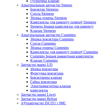
Гусенічны клапан
Арыгінальныя запчасткі Simens
Інжэктар Siemens
Сопла Siemens
Зборка помпы Siemens
Камплекты для рамонту помпаў Siemens
Siemens Іншыя камплекты для рамонту
Клапан Siemens
Арыгінальныя запчасткі Cummins
Зборка інжэктара Cummins
Сопла Cummins
Зборка помпы Cummins
Камплекты для рамонту помпаў Cummins
Cummins Іншыя рамантныя камплекты
Клапан Cummins
Запчасткі маркі UD
зборка інжэктара
Форсунка інжэктара
Інжэктарны клапан
Гайка інжэктара
Электрамагнітны клапан
камплекты
Запчасткі маркі Liwei
Запчасткі маркі Befrag
Аўтазапчасткі ISUZU і JMC