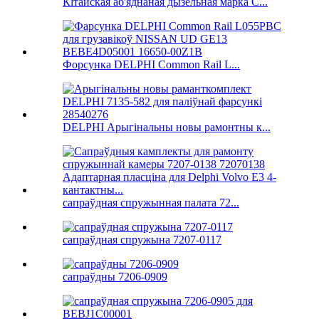
Кітайская аб'яднаная дызельная марка C...
Форсунка DELPHI Common Rail L...
DELPHI Арыгінальны новы рамонтны к...
сапраўдная спружынная палата 72...
сапраўдная спружына 7207-0117
сапраўдны 7206-0909