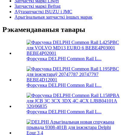
Запчасткі маркі Liwei
Запчасткі маркі Befrag
Аўтазапчасткі ISUZU і JMC
Арыгінальныя запчасткі іншых марак
Рэкамендаваныя тавары
Форсунка DELPHI Common Rail L...
Форсунка DELPHI Common Rail L...
Форсунка DELPHI Common Rail L...