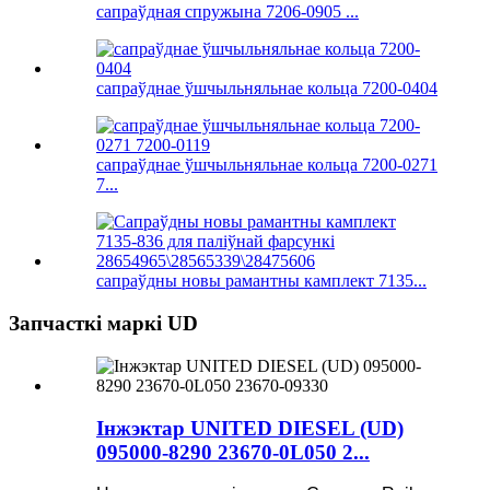
сапраўдная спружына 7206-0905 ...
сапраўднае ўшчыльняльнае кольца 7200-0404
сапраўднае ўшчыльняльнае кольца 7200-0271
7...
сапраўдны новы рамантны камплект 7135...
Запчасткі маркі UD
Інжэктар UNITED DIESEL (UD)
095000-8290 23670-0L050 2...