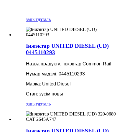
запыт
дэталь
Інжэктар UNITED DIESEL (UD)
0445110293
Назва прадукту: інжэктар Common Rail
Нумар мадэлі: 0445110293
Марка: United Diesel
Стан: зусім новы
запыт
дэталь
Інжэктар UNITED DIESEL (UD)