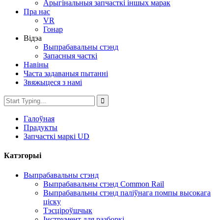
Арыгінальныя запчасткі іншых марак
Пра нас
VR
Гонар
Відэа
Выпрабавальны стэнд
Запасныя часткі
Навіны
Часта задаваныя пытанні
Звяжыцеся з намі
Галоўная
Прадукты
Запчасткі маркі UD
Катэгорыі
Выпрабавальны стэнд
Выпрабавальны стэнд Common Rail
Выпрабавальны стэнд паліўнага помпы высокага
ціску
Тэсціроўшчык
Інструмент для разборкі