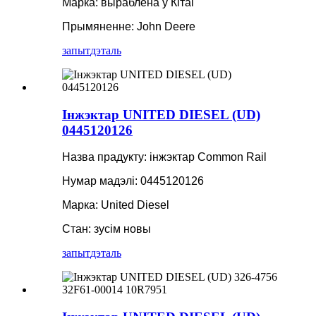
Марка: выраблена ў Кітаі
Прымяненне: John Deere
запыт
дэталь
Інжэктар UNITED DIESEL (UD)
0445120126
Назва прадукту: інжэктар Common Rail
Нумар мадэлі: 0445120126
Марка: United Diesel
Стан: зусім новы
запыт
дэталь