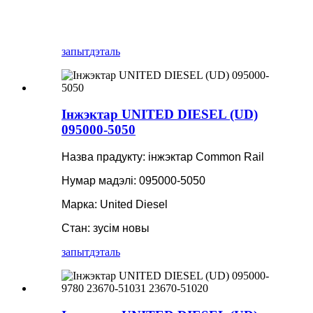
запыт
дэталь
Інжэктар UNITED DIESEL (UD)
095000-5050
Назва прадукту: інжэктар Common Rail
Нумар мадэлі: 095000-5050
Марка: United Diesel
Стан: зусім новы
запыт
дэталь