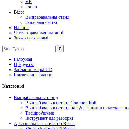
VR
Гонар
Відэа
Выпрабавальны стэнд
Запасныя часткі
Навіны
Часта задаваныя пытанні
Звяжыцеся з намі
Галоўная
Прадукты
Запчасткі маркі UD
Інжэктарны клапан
Катэгорыі
Выпрабавальны стэнд
Выпрабавальны стэнд Common Rail
Выпрабавальны стэнд паліўнага помпы высокага ці
Тэсціроўшчык
Інструмент для разборкі
Арыгінальныя запчасткі Bosch
Зборка інжэктараў Bosch