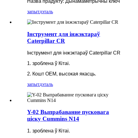
Назва прадукту: Дынамаметрычны ключ
запыт
дэталь
Інструмент для інжэктараў
Caterpillar CR
Інструмент для інжэктараў Caterpillar CR
1. зроблена ў Кітаі.
2. Кошт OEM, высокая якасць.
запыт
дэталь
Y-02 Выпрабаванне пусковага
ціску Cummins N14
1. зроблена ў Кітаі.