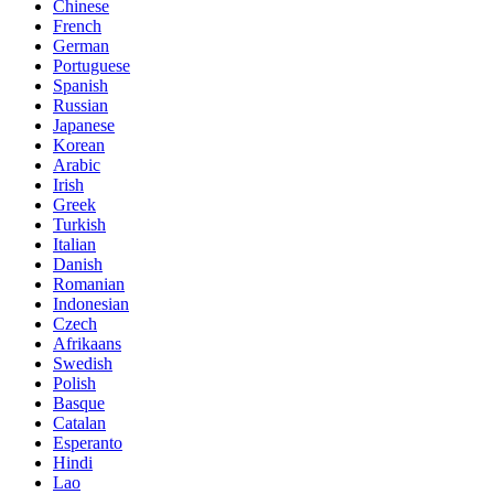
Chinese
French
German
Portuguese
Spanish
Russian
Japanese
Korean
Arabic
Irish
Greek
Turkish
Italian
Danish
Romanian
Indonesian
Czech
Afrikaans
Swedish
Polish
Basque
Catalan
Esperanto
Hindi
Lao