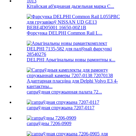
Кітайская аб'яднаная дызельная марка C...
Форсунка DELPHI Common Rail L...
DELPHI Арыгінальны новы рамонтны к...
сапраўдная спружынная палата 72...
сапраўдная спружына 7207-0117
сапраўдны 7206-0909