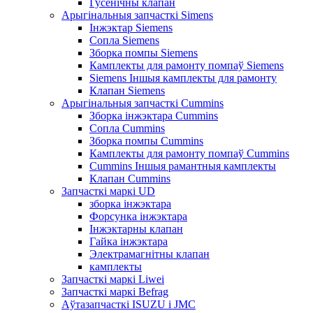
Гусенічны клапан
Арыгінальныя запчасткі Simens
Інжэктар Siemens
Сопла Siemens
Зборка помпы Siemens
Камплекты для рамонту помпаў Siemens
Siemens Іншыя камплекты для рамонту
Клапан Siemens
Арыгінальныя запчасткі Cummins
Зборка інжэктара Cummins
Сопла Cummins
Зборка помпы Cummins
Камплекты для рамонту помпаў Cummins
Cummins Іншыя рамантныя камплекты
Клапан Cummins
Запчасткі маркі UD
зборка інжэктара
Форсунка інжэктара
Інжэктарны клапан
Гайка інжэктара
Электрамагнітны клапан
камплекты
Запчасткі маркі Liwei
Запчасткі маркі Befrag
Аўтазапчасткі ISUZU і JMC