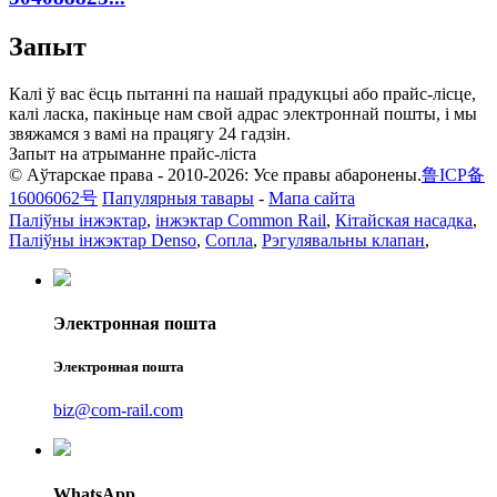
Запыт
Калі ў вас ёсць пытанні па нашай прадукцыі або прайс-лісце,
калі ласка, пакіньце нам свой адрас электроннай пошты, і мы
звяжамся з вамі на працягу 24 гадзін.
Запыт на атрыманне прайс-ліста
© Аўтарскае права - 2010-2026: Усе правы абаронены.
鲁ICP备
16006062号
Папулярныя тавары
-
Мапа сайта
Паліўны інжэктар
,
інжэктар Common Rail
,
Кітайская насадка
,
Паліўны інжэктар Denso
,
Сопла
,
Рэгулявальны клапан
,
Электронная пошта
Электронная пошта
biz@com-rail.com
WhatsApp