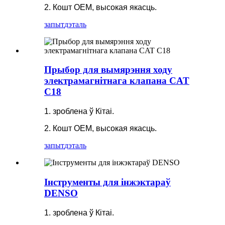
2. Кошт OEM, высокая якасць.
запыт
дэталь
Прыбор для вымярэння ходу
электрамагнітнага клапана CAT
C18
1. зроблена ў Кітаі.
2. Кошт OEM, высокая якасць.
запыт
дэталь
Інструменты для інжэктараў
DENSO
1. зроблена ў Кітаі.