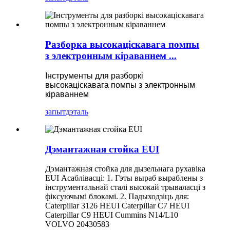
Разборка высокаціскавага помпы
з электронным кіраваннем ...
Інструменты для разборкі
высокаціскавага помпы з электронным
кіраваннем
запыт
дэталь
Дэмантажная стойка EUI
Дэмантажная стойка для дызельнага рухавіка
EUI Асаблівасці: 1. Гэты выраб выраблены з
інструментальнай сталі высокай трываласці з
фіксуючымі блокамі. 2. Падыходзіць для:
Caterpillar 3126 HEUI Caterpillar C7 HEUI
Caterpillar C9 HEUI Cummins N14/L10
VOLVO 20430583