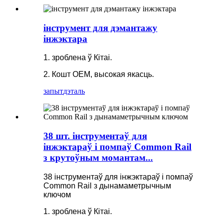
інструмент для дэмантажу
інжэктара
1. зроблена ў Кітаі.
2. Кошт OEM, высокая якасць.
запыт
дэталь
38 шт. інструментаў для
інжэктараў і помпаў Common Rail
з крутоўным момантам...
38 інструментаў для інжэктараў і помпаў
Common Rail з дынамаметрычным
ключом
1. зроблена ў Кітаі.