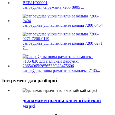
сапраўдная спружына 7206-0905 ...
сапраўднае ўшчыльняльнае кольца 7200-0404
сапраўднае ўшчыльняльнае кольца 7200-0271
7...
сапраўдны новы рамантны камплект 7135...
Інструмент для разборкі
дынамаметрычны ключ кітайскай
маркі