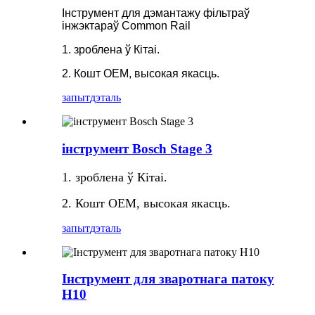
Інструмент для дэмантажу фільтраў
інжэктараў Common Rail
1. зроблена ў Кітаі.
2. Кошт OEM, высокая якасць.
запыт
дэталь
інструмент Bosch Stage 3
1. зроблена ў Кітаі.
2. Кошт OEM, высокая якасць.
запыт
дэталь
Інструмент для зваротнага патоку
H10