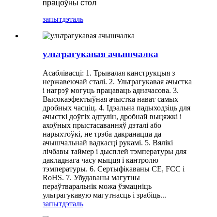
працоўны стол
запыт
дэталь
ультрагукавая ачышчалка
Асаблівасці: 1. Трывалая канструкцыя з
нержавеючай сталі. 2. Ультрагукавая ачыстка
і нагрэў могуць працаваць адначасова. 3.
Высокаэфектыўная ачыстка нават самых
дробных часціц. 4. Ідэальна падыходзіць для
ачысткі доўгіх адтулін, дробнай выцяжкі і
ахоўных прыстасаванняў дэталі або
нарыхтоўкі, не трэба дакранацца да
ачышчальнай вадкасці рукамі. 5. Вялікі
лічбавы таймер і дысплей тэмпературы для
дакладнага часу мыцця і кантролю
тэмпературы. 6. Сертыфікаваны CE, FCC і
RoHS. 7. Убудаваны магутны
пераўтваральнік можа ўзмацніць
ультрагукавую магутнасць і зрабіць...
запыт
дэталь