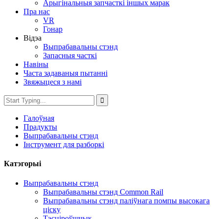
Арыгінальныя запчасткі іншых марак
Пра нас
VR
Гонар
Відэа
Выпрабавальны стэнд
Запасныя часткі
Навіны
Часта задаваныя пытанні
Звяжыцеся з намі
Галоўная
Прадукты
Выпрабавальны стэнд
Інструмент для разборкі
Катэгорыі
Выпрабавальны стэнд
Выпрабавальны стэнд Common Rail
Выпрабавальны стэнд паліўнага помпы высокага
ціску
Тэсціроўшчык