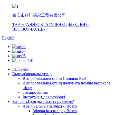
泰安市科门瑞尔工贸有限公司
ТАА «ТАЯНЬСКІ АГУЛЬНЫ ДЫЗЕЛЬНЫ
ВЫТВОРЧАСЦЬ»
English
Галоўная
Выпрабавальны стэнд
Выпрабавальны стэнд Common Rail
Выпрабавальны стэнд паліўнага помпы высокага
ціску
Тэсціроўшчык
Інструмент для разборкі
Запчасткі для дызельных рухавікоў
Арыгінальныя запчасткі Bosch
Зборка інжэктараў Bosch