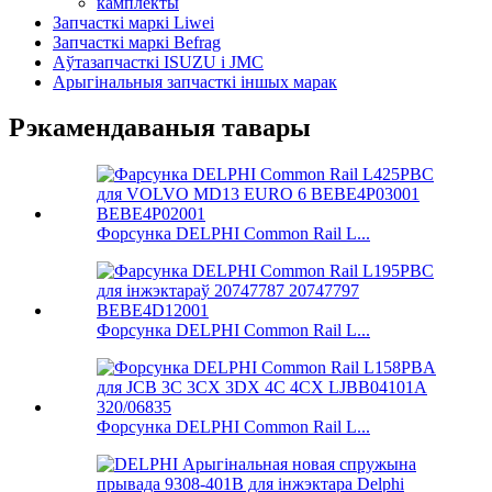
камплекты
Запчасткі маркі Liwei
Запчасткі маркі Befrag
Аўтазапчасткі ISUZU і JMC
Арыгінальныя запчасткі іншых марак
Рэкамендаваныя тавары
Форсунка DELPHI Common Rail L...
Форсунка DELPHI Common Rail L...
Форсунка DELPHI Common Rail L...