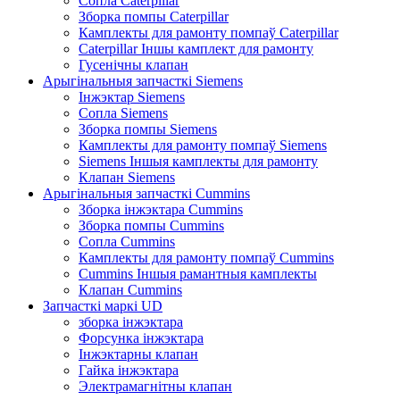
Сопла Caterpillar
Зборка помпы Caterpillar
Камплекты для рамонту помпаў Caterpillar
Caterpillar Іншы камплект для рамонту
Гусенічны клапан
Арыгінальныя запчасткі Siemens
Інжэктар Siemens
Сопла Siemens
Зборка помпы Siemens
Камплекты для рамонту помпаў Siemens
Siemens Іншыя камплекты для рамонту
Клапан Siemens
Арыгінальныя запчасткі Cummins
Зборка інжэктара Cummins
Зборка помпы Cummins
Сопла Cummins
Камплекты для рамонту помпаў Cummins
Cummins Іншыя рамантныя камплекты
Клапан Cummins
Запчасткі маркі UD
зборка інжэктара
Форсунка інжэктара
Інжэктарны клапан
Гайка інжэктара
Электрамагнітны клапан