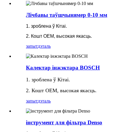
Лічбавы таўшчынямер 0-10 мм
1. зроблена ў Кітаі.
2. Кошт OEM, высокая якасць.
запыт
дэталь
Калектар інжэктара BOSCH
1. зроблена ў Кітаі.
2. Кошт OEM, высокая якасць.
запыт
дэталь
інструмент для фільтра Denso