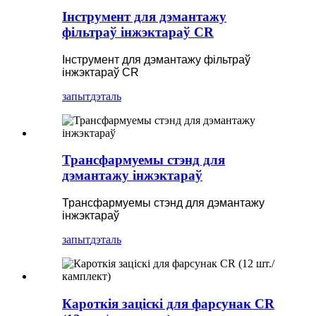
Інструмент для дэмантажу
фільтраў інжэктараў CR
Інструмент для дэмантажу фільтраў
інжэктараў CR
запыт
дэталь
Трансфармуемы стэнд для
дэмантажу інжэктараў
Трансфармуемы стэнд для дэмантажу
інжэктараў
запыт
дэталь
Кароткія заціскі для фарсунак CR