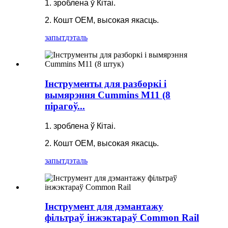
1. зроблена ў Кітаі.
2. Кошт OEM, высокая якасць.
запыт
дэталь
Інструменты для разборкі і
вымярэння Cummins M11 (8
пірагоў...
1. зроблена ў Кітаі.
2. Кошт OEM, высокая якасць.
запыт
дэталь
Інструмент для дэмантажу
фільтраў інжэктараў Common Rail