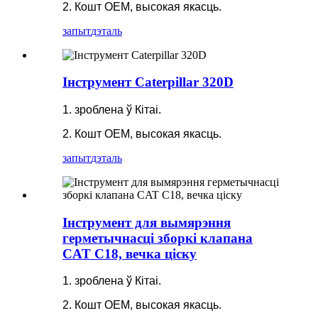
2. Кошт OEM, высокая якасць.
запыт
дэталь
Інструмент Caterpillar 320D
1. зроблена ў Кітаі.
2. Кошт OEM, высокая якасць.
запыт
дэталь
Інструмент для вымярэння
герметычнасці зборкі клапана
CAT C18, вечка ціску
1. зроблена ў Кітаі.
2. Кошт OEM, высокая якасць.