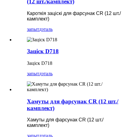
(12 шт./камплект)
Кароткія заціскі для фарсунак CR (12 шт./
камплект)
запыт
дэталь
Заціск D718
Заціск D718
запыт
дэталь
Хамуты для фарсунак CR (12 шт./
камплект)
Хамуты для фарсунак CR (12 шт./
камплект)
запыт
дэталь