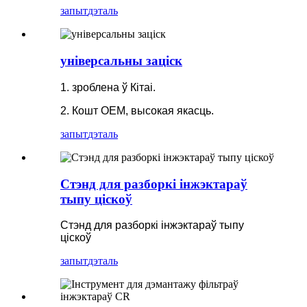
запыт
дэталь
універсальны заціск
1. зроблена ў Кітаі.
2. Кошт OEM, высокая якасць.
запыт
дэталь
Стэнд для разборкі інжэктараў
тыпу ціскоў
Стэнд для разборкі інжэктараў тыпу
ціскоў
запыт
дэталь