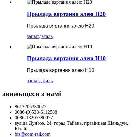
Прылада вяртання алею H20
Прылада вяртання алею H20
запыт
дэталь
Прылада вяртання алею H10
Прылада вяртання алею H10
запыт
дэталь
звяжыцеся з намі
8613205380077
0086-(0)538-6112588
0086-13205380077
вуліца Дун'юэ, 24, горад Тайань, правінцыя Шаньдун,
Кітай
biz@com-rail.com