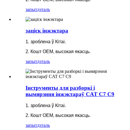
запыт
дэталь
заціск інжэктара
1. зроблена ў Кітаі.
2. Кошт OEM, высокая якасць.
запыт
дэталь
Інструменты для разборкі і
вымярэння інжэктараў CAT C7 C9
1. зроблена ў Кітаі.
2. Кошт OEM, высокая якасць.
запыт
дэталь