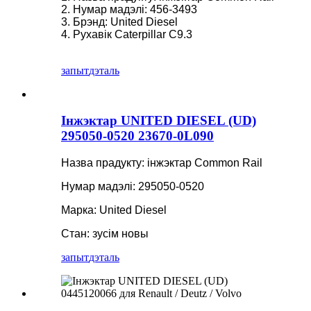
2. Нумар мадэлі: 456-3493
3. Брэнд: United Diesel
4. Рухавік Caterpillar C9.3
запыт
дэталь
Інжэктар UNITED DIESEL (UD)
295050-0520 23670-0L090
Назва прадукту: інжэктар Common Rail
Нумар мадэлі: 295050-0520
Марка: United Diesel
Стан: зусім новы
запыт
дэталь