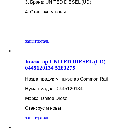
3. Брэнд: UNITED DIESEL (UD)
4. Стан: зусім новы
запыт
дэталь
Інжэктар UNITED DIESEL (UD)
0445120134 5283275
Назва прадукту: інжэктар Common Rail
Нумар мадэлі: 0445120134
Марка: United Diesel
Стан: зусім новы
запыт
дэталь