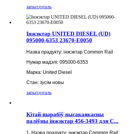
запыт
дэталь
Інжэктар UNITED DIESEL (UD)
095000-6353 23670-E0050
Назва прадукту: інжэктар Common Rail
Нумар мадэлі: 095000-6353
Марка: United Diesel
Стан: зусім новы
запыт
дэталь
Кітай вырабіў высакаякасны
паліўны інжэктар 456-3493 для C...
1. Назва прадукту: інжэктар Common Rail