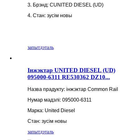
3. Брэнд: CUNITED DIESEL (UD)
4. Стан: зусім новы
запыт
дэталь
Інжэктар UNITED DIESEL (UD)
095000-6311 RE530362 DZ10...
Назва прадукту: інжэктар Common Rail
Нумар мадэлі: 095000-6311
Марка: United Diesel
Стан: зусім новы
запыт
дэталь