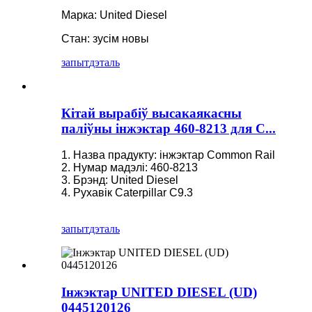
Марка: United Diesel
Стан: зусім новы
запыт
дэталь
Кітай вырабіў высакаякасны
паліўны інжэктар 460-8213 для C...
1. Назва прадукту: інжэктар Common Rail
2. Нумар мадэлі: 460-8213
3. Брэнд: United Diesel
4. Рухавік Caterpillar C9.3
запыт
дэталь
Інжэктар UNITED DIESEL (UD)
0445120126