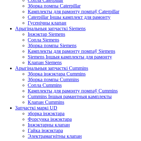
Сопла Caterpillar
Зборка помпы Caterpillar
Камплекты для рамонту помпаў Caterpillar
Caterpillar Іншы камплект для рамонту
Гусенічны клапан
Арыгінальныя запчасткі Siemens
Інжэктар Siemens
Сопла Siemens
Зборка помпы Siemens
Камплекты для рамонту помпаў Siemens
Siemens Іншыя камплекты для рамонту
Клапан Siemens
Арыгінальныя запчасткі Cummins
Зборка інжэктара Cummins
Зборка помпы Cummins
Сопла Cummins
Камплекты для рамонту помпаў Cummins
Cummins Іншыя рамантныя камплекты
Клапан Cummins
Запчасткі маркі UD
зборка інжэктара
Форсунка інжэктара
Інжэктарны клапан
Гайка інжэктара
Электрамагнітны клапан