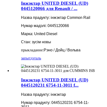
Інжэктар UNITED DIESEL (UD)
0445120066 для Renault / ...
Назва прадукту: інжэктар Common Rail
Нумар мадэлі: 0445120066
Марка: United Diesel
Стан: зусім новы
прыкладанне:
Рэно / Дойц / Вольва
запыт
дэталь
Інжэктар UNITED DIESEL (UD)
0445120231 6754-11-3011 f...
Назва прадукту: інжэктар
Нумар прадукту: 0445120231 6754-11-
3011