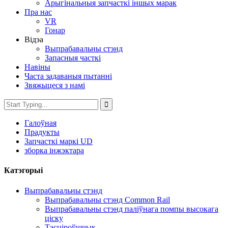
Арыгінальныя запчасткі іншых марак
Пра нас
VR
Гонар
Відэа
Выпрабавальны стэнд
Запасныя часткі
Навіны
Часта задаваныя пытанні
Звяжыцеся з намі
Галоўная
Прадукты
Запчасткі маркі UD
зборка інжэктара
Катэгорыі
Выпрабавальны стэнд
Выпрабавальны стэнд Common Rail
Выпрабавальны стэнд паліўнага помпы высокага
ціску
Тэсціроўшчык