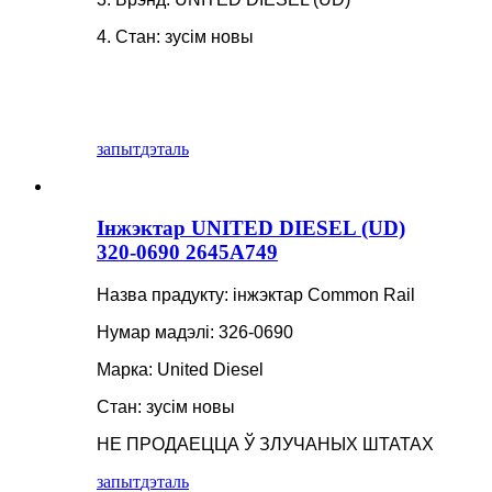
4. Стан: зусім новы
запыт
дэталь
Інжэктар UNITED DIESEL (UD)
320-0690 2645A749
Назва прадукту: інжэктар Common Rail
Нумар мадэлі: 326-0690
Марка: United Diesel
Стан: зусім новы
НЕ ПРОДАЕЦЦА Ў ЗЛУЧАНЫХ ШТАТАХ
запыт
дэталь