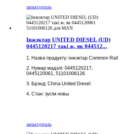
запыт
дэталь
Інжэктар UNITED DIESEL (UD)
0445120217 такі ж, як 044512...
1. Назва прадукту: інжэктар Common Rail
2. Нумар мадэлі: 0445120217,
0445120061, 51101006126
3. Брэнд: China United Diesel
4. Стан: зусім новы
запыт
дэталь