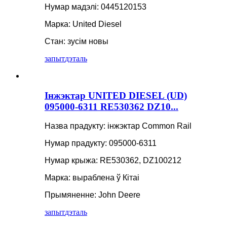
Нумар мадэлі: 0445120153
Марка: United Diesel
Стан: зусім новы
запыт
дэталь
Інжэктар UNITED DIESEL (UD)
095000-6311 RE530362 DZ10...
Назва прадукту: інжэктар Common Rail
Нумар прадукту: 095000-6311
Нумар крыжа: RE530362, DZ100212
Марка: выраблена ў Кітаі
Прымяненне: John Deere
запыт
дэталь