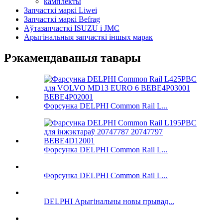
камплекты
Запчасткі маркі Liwei
Запчасткі маркі Befrag
Аўтазапчасткі ISUZU і JMC
Арыгінальныя запчасткі іншых марак
Рэкамендаваныя тавары
Форсунка DELPHI Common Rail L...
Форсунка DELPHI Common Rail L...
Форсунка DELPHI Common Rail L...
DELPHI Арыгінальны новы прывад...