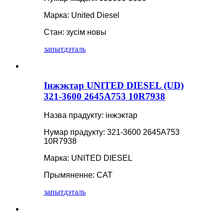
Марка: United Diesel
Стан: зусім новы
запыт
дэталь
Інжэктар UNITED DIESEL (UD)
321-3600 2645A753 10R7938
Назва прадукту: інжэктар
Нумар прадукту: 321-3600 2645A753
10R7938
Марка: UNITED DIESEL
Прымяненне: CAT
запыт
дэталь