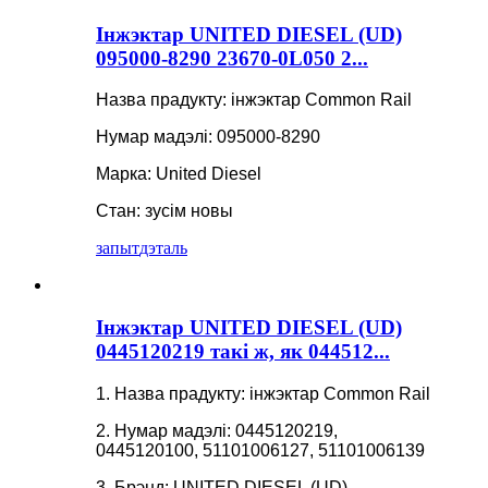
Інжэктар UNITED DIESEL (UD)
095000-8290 23670-0L050 2...
Назва прадукту: інжэктар Common Rail
Нумар мадэлі: 095000-8290
Марка: United Diesel
Стан: зусім новы
запыт
дэталь
Інжэктар UNITED DIESEL (UD)
0445120219 такі ж, як 044512...
1. Назва прадукту: інжэктар Common Rail
2. Нумар мадэлі: 0445120219,
0445120100, 51101006127, 51101006139
3. Брэнд: UNITED DIESEL (UD)