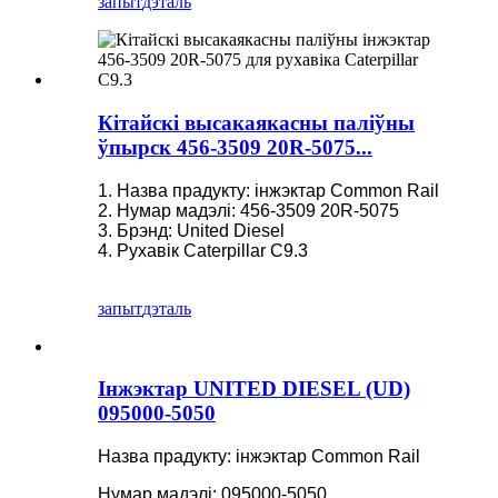
запыт
дэталь
Кітайскі высакаякасны паліўны
ўпырск 456-3509 20R-5075...
1. Назва прадукту: інжэктар Common Rail
2. Нумар мадэлі: 456-3509 20R-5075
3. Брэнд: United Diesel
4. Рухавік Caterpillar C9.3
запыт
дэталь
Інжэктар UNITED DIESEL (UD)
095000-5050
Назва прадукту: інжэктар Common Rail
Нумар мадэлі: 095000-5050