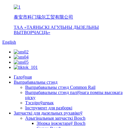
泰安市科门瑞尔工贸有限公司
ТАА «ТАЯНЬСКІ АГУЛЬНЫ ДЫЗЕЛЬНЫ
ВЫТВОРЧАСЦЬ»
English
Галоўная
Выпрабавальны стэнд
Выпрабавальны стэнд Common Rail
Выпрабавальны стэнд паліўнага помпы высокага
ціску
Тэсціроўшчык
Інструмент для разборкі
Запчасткі для дызельных рухавікоў
Арыгінальныя запчасткі Bosch
Зборка інжэктараў Bosch