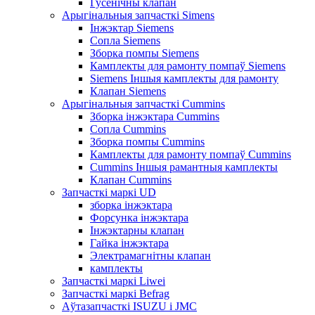
Гусенічны клапан
Арыгінальныя запчасткі Simens
Інжэктар Siemens
Сопла Siemens
Зборка помпы Siemens
Камплекты для рамонту помпаў Siemens
Siemens Іншыя камплекты для рамонту
Клапан Siemens
Арыгінальныя запчасткі Cummins
Зборка інжэктара Cummins
Сопла Cummins
Зборка помпы Cummins
Камплекты для рамонту помпаў Cummins
Cummins Іншыя рамантныя камплекты
Клапан Cummins
Запчасткі маркі UD
зборка інжэктара
Форсунка інжэктара
Інжэктарны клапан
Гайка інжэктара
Электрамагнітны клапан
камплекты
Запчасткі маркі Liwei
Запчасткі маркі Befrag
Аўтазапчасткі ISUZU і JMC