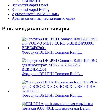
камплекты
Запчасткі маркі Liwei
Запчасткі маркі Befrag
Аўтазапчасткі ISUZU і JMC
Арыгінальныя запчасткі іншых марак
Рэкамендаваныя тавары
Форсунка DELPHI Common Rail L...
Форсунка DELPHI Common Rail L...
Форсунка DELPHI Common Rail L...