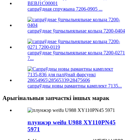
сапраўдная спружына 7206-0905 ...
сапраўднае ўшчыльняльнае кольца 7200-0404
сапраўднае ўшчыльняльнае кольца 7200-0271
7...
сапраўдны новы рамантны камплект 7135...
Арыгінальныя запчасткі іншых марак
плунжэр weifu U988 XY110PN45
5971