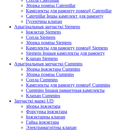
Сопла Caterpillar
Зборка помпы Caterpillar
Камплекты для рамонту помпаў Caterpillar
Caterpillar Іншы камплект для рамонту
Гусенічны клапан
Арыгінальныя запчасткі Siemens
Інжэктар Siemens
Сопла Siemens
Зборка помпы Siemens
Камплекты для рамонту помпаў Siemens
Siemens Іншыя камплекты для рамонту
Клапан Siemens
Арыгінальныя запчасткі Cummins
Зборка інжэктара Cummins
Зборка помпы Cummins
Сопла Cummins
Камплекты для рамонту помпаў Cummins
Cummins Іншыя рамантныя камплекты
Клапан Cummins
Запчасткі маркі UD
зборка інжэктара
Форсунка інжэктара
Інжэктарны клапан
Гайка інжэктара
Электрамагнітны клапан