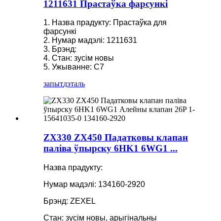
1211631 Прастаўка фарсункі
1. Назва прадукту: Прастаўка для
фарсункі
2. Нумар мадэлі: 1211631
3. Брэнд:
4. Стан: зусім новы
5. Ужыванне: C7
запыт
дэталь
ZX330 ZX450 Падатковы клапан
паліва ўпырску 6HK1 6WG1 ...
Назва прадукту:
Нумар мадэлі: 134160-2920
Брэнд: ZEXEL
Стан: зусім новы, арыгінальны