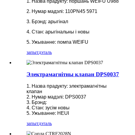
1. Назва прадукту: поршань WEIFU U988
2. Нумар мадэлі: 110PN45 5971
3. Брэнд: арыгінал
4. Стан: арыгінальны і новы
5. Ужыванне: помпа WEIFU
запыт
дэталь
Электрамагнітны клапан DPS0037
1. Назва прадукту: электрамагнітны
клапан
2. Нумар мадэлі: DPS0037
3. Брэнд:
4. Стан: зусім новы
5. Ужыванне: HEUI
запыт
дэталь