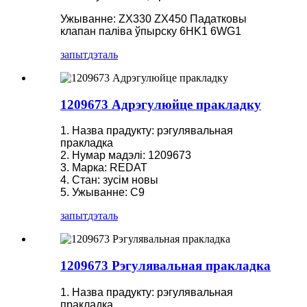
Ужыванне: ZX330 ZX450 Падатковы
клапан паліва ўпырску 6HK1 6WG1
запыт
дэталь
1209673 Адрэгулюйце пракладку
1. Назва прадукту: рэгулявальная
пракладка
2. Нумар мадэлі: 1209673
3. Марка: REDAT
4. Стан: зусім новы
5. Ужыванне: C9
запыт
дэталь
1209673 Рэгулявальная пракладка
1. Назва прадукту: рэгулявальная
пракладка