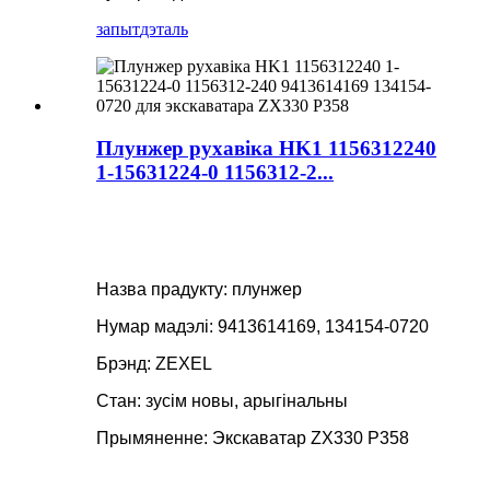
запыт
дэталь
Плунжер рухавіка HK1 1156312240
1-15631224-0 1156312-2...
Назва прадукту: плунжер
Нумар мадэлі: 9413614169, 134154-0720
Брэнд: ZEXEL
Стан: зусім новы, арыгінальны
Прымяненне: Экскаватар ZX330 P358