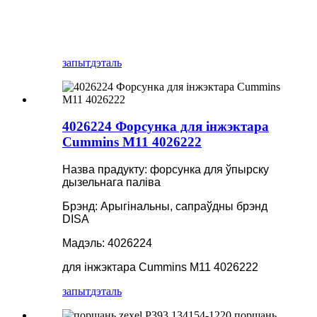
запыт
дэталь
4026224 Форсунка для інжэктара
Cummins M11 4026222
Назва прадукту: форсунка для ўпырску
дызельнага паліва
Брэнд: Арыгінальны, сапраўдны брэнд
DISA
Мадэль: 4026224
для інжэктара Cummins M11 4026222
запыт
дэталь