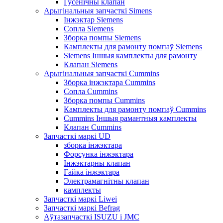
Гусенічны клапан
Арыгінальныя запчасткі Simens
Інжэктар Siemens
Сопла Siemens
Зборка помпы Siemens
Камплекты для рамонту помпаў Siemens
Siemens Іншыя камплекты для рамонту
Клапан Siemens
Арыгінальныя запчасткі Cummins
Зборка інжэктара Cummins
Сопла Cummins
Зборка помпы Cummins
Камплекты для рамонту помпаў Cummins
Cummins Іншыя рамантныя камплекты
Клапан Cummins
Запчасткі маркі UD
зборка інжэктара
Форсунка інжэктара
Інжэктарны клапан
Гайка інжэктара
Электрамагнітны клапан
камплекты
Запчасткі маркі Liwei
Запчасткі маркі Befrag
Аўтазапчасткі ISUZU і JMC