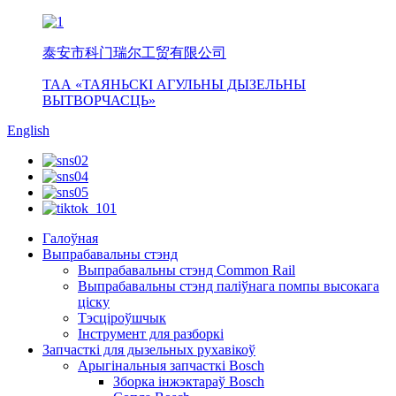
泰安市科门瑞尔工贸有限公司
ТАА «ТАЯНЬСКІ АГУЛЬНЫ ДЫЗЕЛЬНЫ
ВЫТВОРЧАСЦЬ»
English
Галоўная
Выпрабавальны стэнд
Выпрабавальны стэнд Common Rail
Выпрабавальны стэнд паліўнага помпы высокага
ціску
Тэсціроўшчык
Інструмент для разборкі
Запчасткі для дызельных рухавікоў
Арыгінальныя запчасткі Bosch
Зборка інжэктараў Bosch