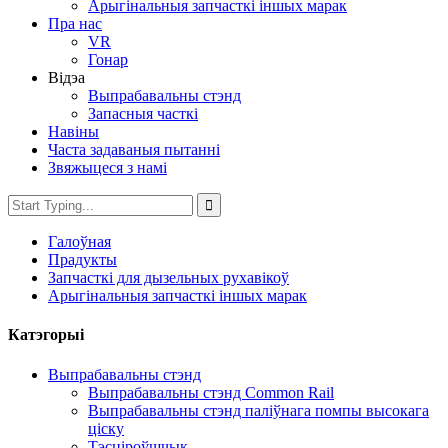
Арыгінальныя запчасткі іншых марак
Пра нас
VR
Гонар
Відэа
Выпрабавальны стэнд
Запасныя часткі
Навіны
Часта задаваныя пытанні
Звяжыцеся з намі
Галоўная
Прадукты
Запчасткі для дызельных рухавікоў
Арыгінальныя запчасткі іншых марак
Катэгорыі
Выпрабавальны стэнд
Выпрабавальны стэнд Common Rail
Выпрабавальны стэнд паліўнага помпы высокага
ціску
Тэсціроўшчык