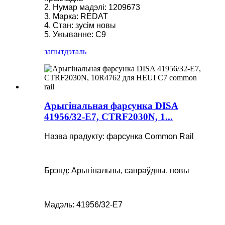
2. Нумар мадэлі: 1209673
3. Марка: REDAT
4. Стан: зусім новы
5. Ужыванне: C9
запыт
дэталь
Арыгінальная фарсунка DISA
41956/32-E7, CTRF2030N, 1...
Назва прадукту: фарсунка Common Rail
Брэнд: Арыгінальны, сапраўдны, новы
Мадэль: 41956/32-E7