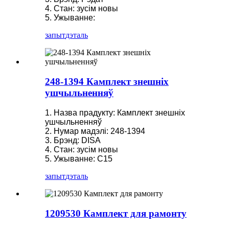
4. Стан: зусім новы
5. Ужыванне:
запыт
дэталь
248-1394 Камплект знешніх
ушчыльненняў
1. Назва прадукту: Камплект знешніх
ушчыльненняў
2. Нумар мадэлі: 248-1394
3. Брэнд: DISA
4. Стан: зусім новы
5. Ужыванне: C15
запыт
дэталь
1209530 Камплект для рамонту