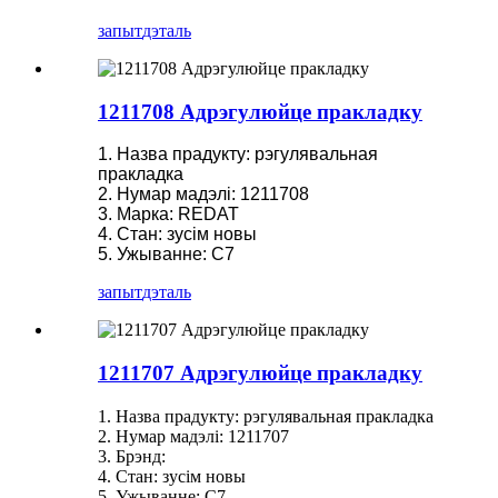
запыт
дэталь
1211708 Адрэгулюйце пракладку
1. Назва прадукту: рэгулявальная
пракладка
2. Нумар мадэлі: 1211708
3. Марка: REDAT
4. Стан: зусім новы
5. Ужыванне: C7
запыт
дэталь
1211707 Адрэгулюйце пракладку
1. Назва прадукту: рэгулявальная пракладка
2. Нумар мадэлі: 1211707
3. Брэнд:
4. Стан: зусім новы
5. Ужыванне: C7