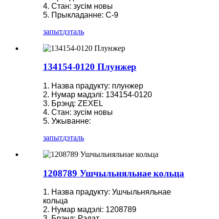
4. Стан: зусім новы
5. Прыкладанне: C-9
запыт
дэталь
134154-0120 Плунжер
1. Назва прадукту: плунжер
2. Нумар мадэлі: 134154-0120
3. Брэнд: ZEXEL
4. Стан: зусім новы
5. Ужыванне:
запыт
дэталь
1208789 Ушчыльняльнае кольца
1. Назва прадукту: Ушчыльняльнае
кольца
2. Нумар мадэлі: 1208789
3. Брэнд: Рэдат