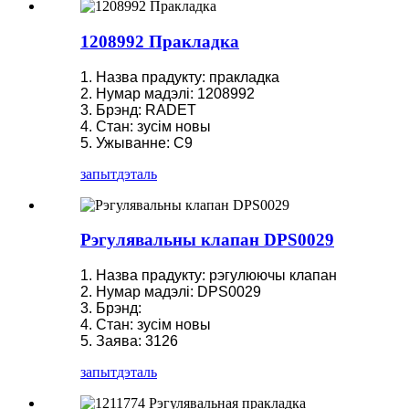
1208992 Пракладка
1. Назва прадукту: пракладка
2. Нумар мадэлі: 1208992
3. Брэнд: RADET
4. Стан: зусім новы
5. Ужыванне: C9
запыт
дэталь
Рэгулявальны клапан DPS0029
1. Назва прадукту: рэгулюючы клапан
2. Нумар мадэлі: DPS0029
3. Брэнд:
4. Стан: зусім новы
5. Заява: 3126
запыт
дэталь