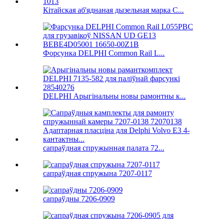
Кітайская аб'яднаная дызельная марка C...
Форсунка DELPHI Common Rail L...
DELPHI Арыгінальны новы рамонтны к...
сапраўдная спружынная палата 72...
сапраўдная спружына 7207-0117
сапраўдны 7206-0909