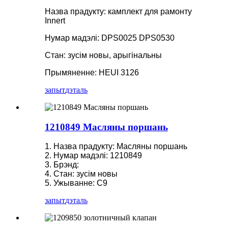
Назва прадукту: камплект для рамонту
Innert
Нумар мадэлі: DPS0025 DPS0530
Стан: зусім новы, арыгінальны
Прымяненне: HEUI 3126
запыт
дэталь
1210849 Масляны поршань
1. Назва прадукту: Масляны поршань
2. Нумар мадэлі: 1210849
3. Брэнд:
4. Стан: зусім новы
5. Ужыванне: C9
запыт
дэталь