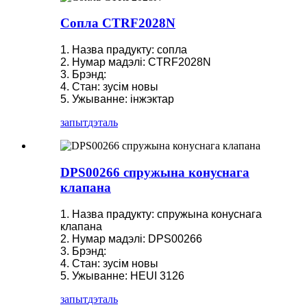
Сопла CTRF2028N
1. Назва прадукту: сопла
2. Нумар мадэлі: CTRF2028N
3. Брэнд:
4. Стан: зусім новы
5. Ужыванне: інжэктар
запыт
дэталь
DPS00266 спружына конуснага
клапана
1. Назва прадукту: спружына конуснага
клапана
2. Нумар мадэлі: DPS00266
3. Брэнд:
4. Стан: зусім новы
5. Ужыванне: HEUI 3126
запыт
дэталь