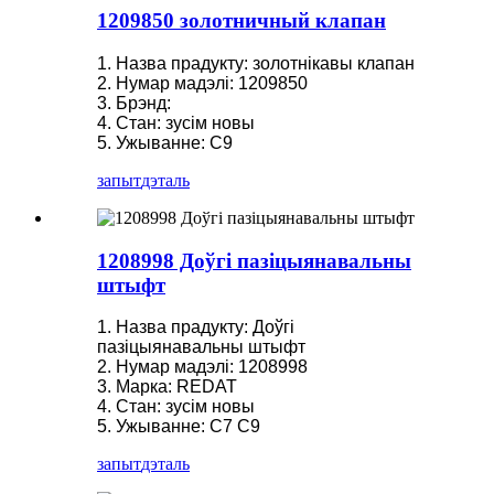
1209850 золотничный клапан
1. Назва прадукту: золотнікавы клапан
2. Нумар мадэлі: 1209850
3. Брэнд:
4. Стан: зусім новы
5. Ужыванне: C9
запыт
дэталь
1208998 Доўгі пазіцыянавальны
штыфт
1. Назва прадукту: Доўгі
пазіцыянавальны штыфт
2. Нумар мадэлі: 1208998
3. Марка: REDAT
4. Стан: зусім новы
5. Ужыванне: C7 C9
запыт
дэталь