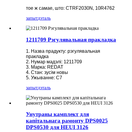
тое ж самае, што: CTRF2030N, 10R4762
запыт
дэталь
1211709 Рэгулявальная пракладка
1. Назва прадукту: рэгулявальная
пракладка
2. Нумар мадэлі: 1211709
3. Марка: REDAT
4. Стан: зусім новы
5. Ужыванне: C7
запыт
дэталь
Унутраны камплект для
капітальнага рамонту DPS0025
DPS0530 для HEUI 3126