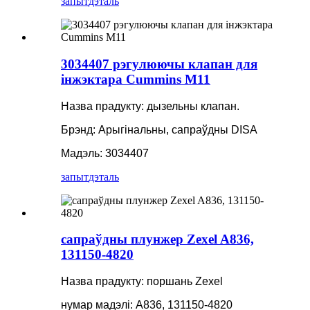
запыт
дэталь
3034407 рэгулюючы клапан для
інжэктара Cummins M11
Назва прадукту: дызельны клапан.
Брэнд: Арыгінальны, сапраўдны DISA
Мадэль: 3034407
запыт
дэталь
сапраўдны плунжер Zexel A836,
131150-4820
Назва прадукту: поршань Zexel
нумар мадэлі: A836, 131150-4820