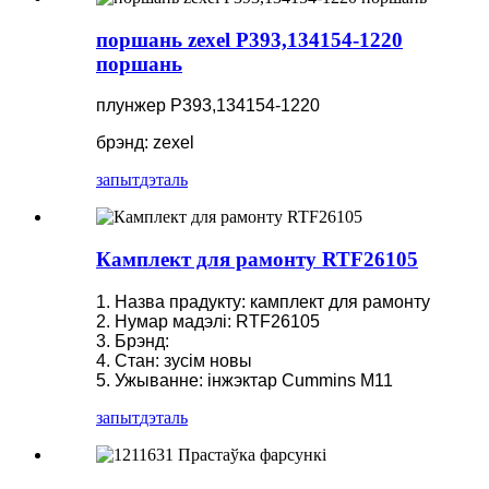
поршань zexel P393,134154-1220
поршань
плунжер P393,134154-1220
брэнд: zexel
запыт
дэталь
Камплект для рамонту RTF26105
1. Назва прадукту: камплект для рамонту
2. Нумар мадэлі: RTF26105
3. Брэнд:
4. Стан: зусім новы
5. Ужыванне: інжэктар Cummins M11
запыт
дэталь