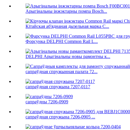
Арыгінальны інжэктарны помпа Bosch...
Кітайская аб'яднаная дызельная марка C...
Форсунка DELPHI Common Rail L...
DELPHI Арыгінальны новы рамонтны к...
сапраўдная спружынная палата 72...
сапраўдная спружына 7207-0117
сапраўдны 7206-0909
сапраўдная спружына 7206-0905 ...