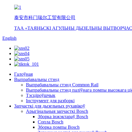
泰安市科门瑞尔工贸有限公司
ТАА «ТАЯНЬСКІ АГУЛЬНЫ ДЫЗЕЛЬНЫ ВЫТВОРЧАС
English
Галоўная
Выпрабавальны стэнд
Выпрабавальны стэнд Common Rail
Выпрабавальны стэнд паліўнага помпы высокага ці
Тэсціроўшчык
Інструмент для разборкі
Запчасткі для дызельных рухавікоў
Арыгінальныя запчасткі Bosch
Зборка інжэктараў Bosch
Сопла Bosch
Зборка помпы Bosch