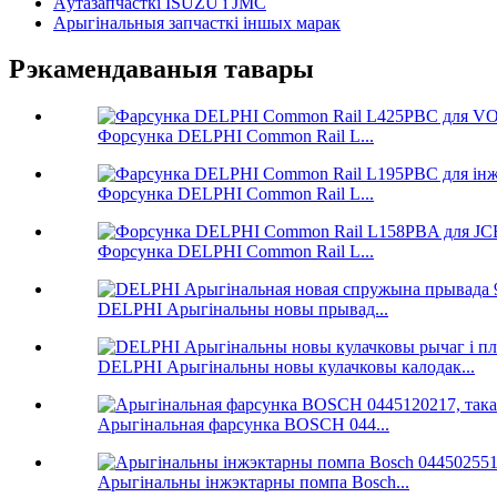
Аўтазапчасткі ISUZU і JMC
Арыгінальныя запчасткі іншых марак
Рэкамендаваныя тавары
Форсунка DELPHI Common Rail L...
Форсунка DELPHI Common Rail L...
Форсунка DELPHI Common Rail L...
DELPHI Арыгінальны новы прывад...
DELPHI Арыгінальны новы кулачковы калодак...
Арыгінальная фарсунка BOSCH 044...
Арыгінальны інжэктарны помпа Bosch...