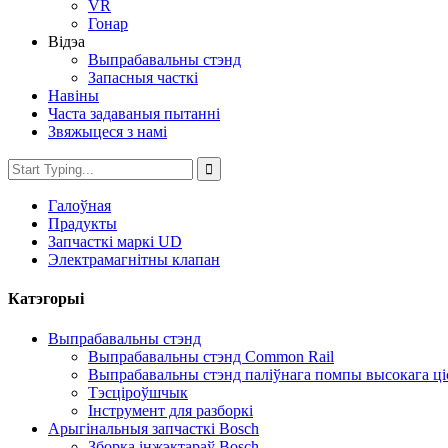
VR
Гонар
Відэа
Выпрабавальны стэнд
Запасныя часткі
Навіны
Часта задаваныя пытанні
Звяжыцеся з намі
Галоўная
Прадукты
Запчасткі маркі UD
Электрамагнітны клапан
Катэгорыі
Выпрабавальны стэнд
Выпрабавальны стэнд Common Rail
Выпрабавальны стэнд паліўнага помпы высокага ці
Тэсціроўшчык
Інструмент для разборкі
Арыгінальныя запчасткі Bosch
Зборка інжэктараў Bosch