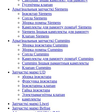
Caterpillar Іншы камплект для рамонту
Гусенічны клапан
Арыгінальныя запчасткі Siemens
Інжэктар Siemens
Сопла Siemens
Зборка помпы Siemens
Камплекты для рамонту помпаў Siemens
Siemens Іншыя камплекты для рамонту
Клапан Siemens
Арыгінальныя запчасткі Cummins
Зборка інжэктара Cummins
Зборка помпы Cummins
Сопла Cummins
Камплекты для рамонту помпаў Cummins
Cummins Іншыя рамантныя камплекты
Клапан Cummins
Запчасткі маркі UD
зборка інжэктара
Форсунка інжэктара
Інжэктарны клапан
Гайка інжэктара
Электрамагнітны клапан
камплекты
Запчасткі маркі Liwei
Запчасткі маркі Befrag