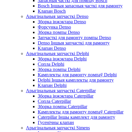
Запасныя часткі для помпаў Bosch
Bosch Іншыя запасныя часткі для рамонту
Клапан Bosch
Арыгінальныя запчасткі Denso
Зборка інжэктара Denso
Форсунка Denso
Зборка помпы Denso
Запчасткі для рамонту помпы Denso
Denso Іншыя запчасткі для рамонту
Клапан Denso
Арыгінальныя запчасткі Delphi
Зборка інжэктара Delphi
Сопла Delphi
Зборка помпы Delphi
Камплекты для рамонту помпаў Delphi
Delphi Іншыя камплекты для рамонту
Клапан Delphi
Арыгінальныя запчасткі Caterpillar
Зборка інжэктара Caterpillar
Сопла Caterpillar
Зборка помпы Caterpillar
Камплекты для рамонту помпаў Caterpillar
Caterpillar Іншы камплект для рамонту
Гусенічны клапан
Арыгінальныя запчасткі Simens