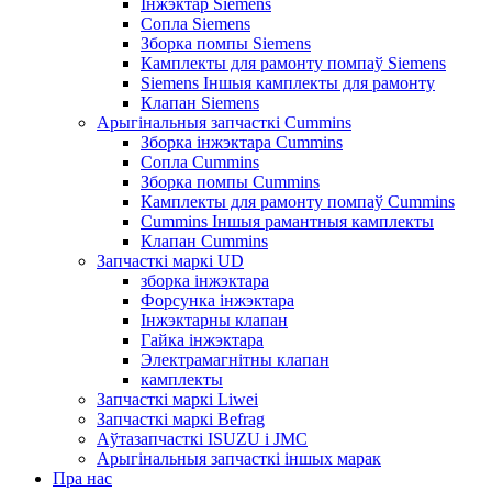
Інжэктар Siemens
Сопла Siemens
Зборка помпы Siemens
Камплекты для рамонту помпаў Siemens
Siemens Іншыя камплекты для рамонту
Клапан Siemens
Арыгінальныя запчасткі Cummins
Зборка інжэктара Cummins
Сопла Cummins
Зборка помпы Cummins
Камплекты для рамонту помпаў Cummins
Cummins Іншыя рамантныя камплекты
Клапан Cummins
Запчасткі маркі UD
зборка інжэктара
Форсунка інжэктара
Інжэктарны клапан
Гайка інжэктара
Электрамагнітны клапан
камплекты
Запчасткі маркі Liwei
Запчасткі маркі Befrag
Аўтазапчасткі ISUZU і JMC
Арыгінальныя запчасткі іншых марак
Пра нас