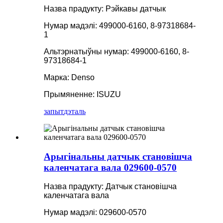
Назва прадукту: Рэйкавы датчык
Нумар мадэлі: 499000-6160, 8-97318684-
1
Альтэрнатыўны нумар: 499000-6160, 8-
97318684-1
Марка: Denso
Прымяненне: ISUZU
запыт
дэталь
Арыгінальны датчык становішча
каленчатага вала 029600-0570
Назва прадукту: Датчык становішча
каленчатага вала
Нумар мадэлі: 029600-0570