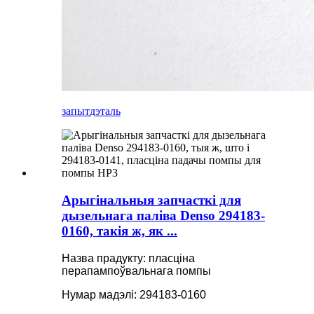
запыт
дэталь
Арыгінальныя запчасткі для
дызельнага паліва Denso 294183-
0160, такія ж, як ...
Назва прадукту: пласціна
перапампоўвальнага помпы
Нумар мадэлі: 294183-0160