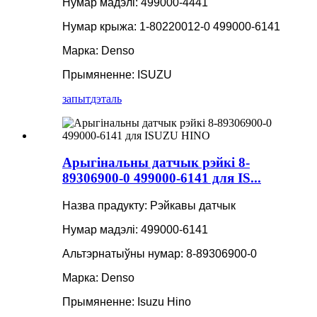
Нумар мадэлі: 499000-4441
Нумар крыжа: 1-80220012-0 499000-6141
Марка: Denso
Прымяненне: ISUZU
запыт
дэталь
Арыгінальны датчык рэйкі 8-
89306900-0 499000-6141 для IS...
Назва прадукту: Рэйкавы датчык
Нумар мадэлі: 499000-6141
Альтэрнатыўны нумар: 8-89306900-0
Марка: Denso
Прымяненне: Isuzu Hino