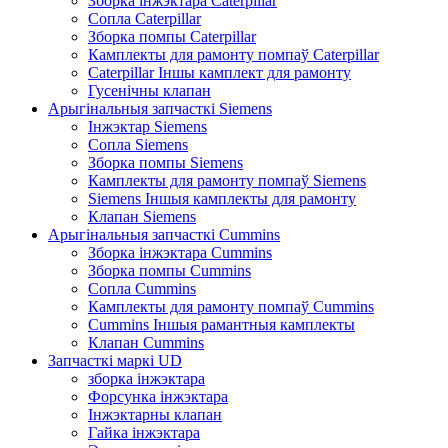
Зборка інжэктара Caterpillar
Сопла Caterpillar
Зборка помпы Caterpillar
Камплекты для рамонту помпаў Caterpillar
Caterpillar Іншы камплект для рамонту
Гусенічны клапан
Арыгінальныя запчасткі Siemens
Інжэктар Siemens
Сопла Siemens
Зборка помпы Siemens
Камплекты для рамонту помпаў Siemens
Siemens Іншыя камплекты для рамонту
Клапан Siemens
Арыгінальныя запчасткі Cummins
Зборка інжэктара Cummins
Зборка помпы Cummins
Сопла Cummins
Камплекты для рамонту помпаў Cummins
Cummins Іншыя рамантныя камплекты
Клапан Cummins
Запчасткі маркі UD
зборка інжэктара
Форсунка інжэктара
Інжэктарны клапан
Гайка інжэктара