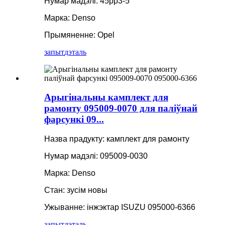
Нумар мадэлі: 45pp3-5
Марка: Denso
Прымяненне: Opel
запыт
дэталь
Арыгінальны камплект для
рамонту 095009-0070 для паліўнай
фарсункі 09...
Назва прадукту: камплект для рамонту
Нумар мадэлі: 095009-0030
Марка: Denso
Стан: зусім новы
Ужыванне: інжэктар ISUZU 095000-6366
запыт
дэталь