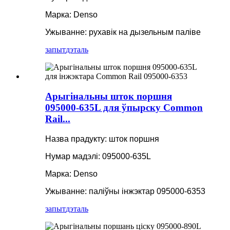
Марка: Denso
Ужыванне: рухавік на дызельным паліве
запыт
дэталь
Арыгінальны шток поршня
095000-635L для ўпырску Common
Rail...
Назва прадукту: шток поршня
Нумар мадэлі: 095000-635L
Марка: Denso
Ужыванне: паліўны інжэктар 095000-6353
запыт
дэталь