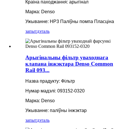
Краіна паходжання: арыгінал
Марка: Denso
Ужыванне: HP3 Паліўны помпа Пласціна
запыт
дэталь
Арыгінальны фільтр уваходнага
клапана інжэктара Denso Common
Rail 093...
Назва прадукту: Фільтр
Нумар мадэлі: 093152-0320
Марка: Denso
Ужыванне: паліўны інжэктар
запыт
дэталь