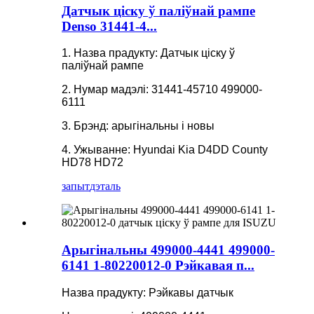
Датчык ціску ў паліўнай рампе
Denso 31441-4...
1. Назва прадукту: Датчык ціску ў
паліўнай рампе
2. Нумар мадэлі: 31441-45710 499000-
6111
3. Брэнд: арыгінальны і новы
4. Ужыванне: Hyundai Kia D4DD County
HD78 HD72
запыт
дэталь
Арыгінальны 499000-4441 499000-
6141 1-80220012-0 Рэйкавая п...
Назва прадукту: Рэйкавы датчык