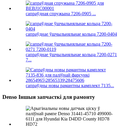
сапраўдная спружына 7206-0905 ...
сапраўднае ўшчыльняльнае кольца 7200-0404
сапраўднае ўшчыльняльнае кольца 7200-0271
7...
сапраўдны новы рамантны камплект 7135...
Denso Іншыя запчасткі для рамонту