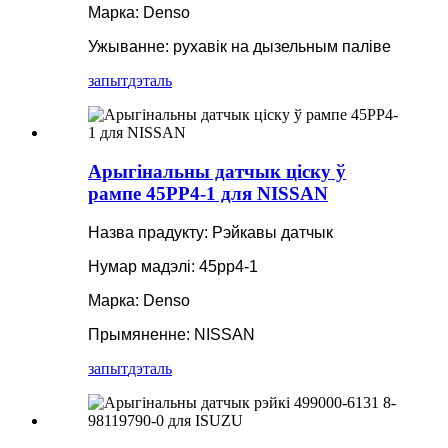
Марка: Denso
Ужыванне: рухавік на дызельным паліве
запыт
дэталь
Арыгінальны датчык ціску ў
рампе 45PP4-1 для NISSAN
Назва прадукту: Рэйкавы датчык
Нумар мадэлі: 45pp4-1
Марка: Denso
Прымяненне: NISSAN
запыт
дэталь