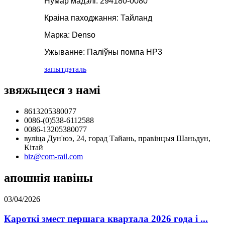
Нумар мадэлі: 294180-0080
Краіна паходжання: Тайланд
Марка: Denso
Ужыванне: Паліўны помпа HP3
запыт
дэталь
звяжыцеся з намі
8613205380077
0086-(0)538-6112588
0086-13205380077
вуліца Дун'юэ, 24, горад Тайань, правінцыя Шаньдун,
Кітай
biz@com-rail.com
апошнія навіны
03/04/2026
Кароткі змест першага квартала 2026 года і ...