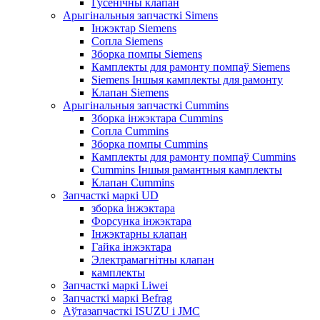
Гусенічны клапан
Арыгінальныя запчасткі Simens
Інжэктар Siemens
Сопла Siemens
Зборка помпы Siemens
Камплекты для рамонту помпаў Siemens
Siemens Іншыя камплекты для рамонту
Клапан Siemens
Арыгінальныя запчасткі Cummins
Зборка інжэктара Cummins
Сопла Cummins
Зборка помпы Cummins
Камплекты для рамонту помпаў Cummins
Cummins Іншыя рамантныя камплекты
Клапан Cummins
Запчасткі маркі UD
зборка інжэктара
Форсунка інжэктара
Інжэктарны клапан
Гайка інжэктара
Электрамагнітны клапан
камплекты
Запчасткі маркі Liwei
Запчасткі маркі Befrag
Аўтазапчасткі ISUZU і JMC