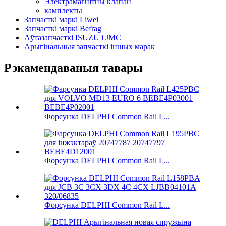
Электрамагнітны клапан
камплекты
Запчасткі маркі Liwei
Запчасткі маркі Befrag
Аўтазапчасткі ISUZU і JMC
Арыгінальныя запчасткі іншых марак
Рэкамендаваныя тавары
Форсунка DELPHI Common Rail L...
Форсунка DELPHI Common Rail L...
Форсунка DELPHI Common Rail L...