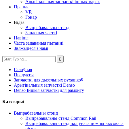
Арыгінальныя запчасткі іншых марак
Пра нас
VR
Гонар
Відэа
Выпрабавальны стэнд
Запасныя часткі
Навіны
Часта задаваныя пытанні
Звяжыцеся з намі
Галоўная
Прадукты
Запчасткі для дызельных рухавікоў
Арыгінальныя запчасткі Denso
Denso Іншыя запчасткі для рамонту
Катэгорыі
Выпрабавальны стэнд
Выпрабавальны стэнд Common Rail
Выпрабавальны стэнд паліўнага помпы высокага
ціску