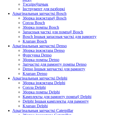
Тэсціроўшчык
Інструмент для разборкі
Арыгінальныя запчасткі Bosch
Зборка інжэктараў Bosch
Сопла Bosch
Зборка помпы Bosch
Запасныя часткі для помпаў Bosch
Bosch Іншыя запасныя часткі для рамонту
Клапан Bosch
Арыгінальныя запчасткі Denso
Зборка інжэктара Denso
Форсунка Denso
Зборка помпы Denso
Запчасткі для рамонту помпы Denso
Denso Іншыя запчасткі для рамонту
Клапан Denso
Арыгінальныя запчасткі Delphi
Зборка інжэктара Delphi
Сопла Delphi
Зборка помпы Delphi
Камплекты для рамонту помпаў Delphi
Delphi Іншыя камплекты для рамонту
Клапан Delphi
Арыгінальныя запчасткі Caterpillar