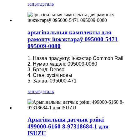
запыт
дэталь
арыгінальныя камплекты для
рамонту інжэктараў 095000-5471
095009-0080
1. Назва прадукту: інжэктар Common Rail
2. Нумар мадэлі: 095009-0080
3. Брэнд: Denso
4. Стан: зусім новы
5. Заява: 095000-471
запыт
дэталь
Арыгінальны датчык рэйкі
499000-6160 8-97318684-1 для
ISUZU