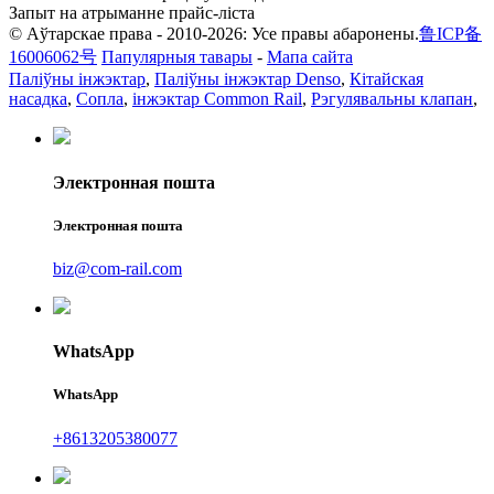
Запыт на атрыманне прайс-ліста
© Аўтарскае права - 2010-2026: Усе правы абаронены.
鲁ICP备
16006062号
Папулярныя тавары
-
Мапа сайта
Паліўны інжэктар
,
Паліўны інжэктар Denso
,
Кітайская
насадка
,
Сопла
,
інжэктар Common Rail
,
Рэгулявальны клапан
,
Электронная пошта
Электронная пошта
biz@com-rail.com
WhatsApp
WhatsApp
+8613205380077