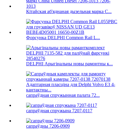
Кітайская аб'яднаная дызельная марка C...
Форсунка DELPHI Common Rail L...
DELPHI Арыгінальны новы рамонтны к...
сапраўдная спружынная палата 72...
сапраўдная спружына 7207-0117
сапраўдны 7206-0909