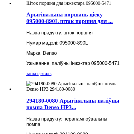
Арыгінальны поршань ціску
095000-890L шток поршня для ...
Назва прадукту: шток поршня
Нумар мадэлі: 095000-890L
Марка: Denso
Ужыванне: паліўны інжэктар 095000-5471
запыт
дэталь
294180-0080 Арыгінальны паліўны
помпа Denso HP3...
Назва прадукту: перапампоўвальны
помпа