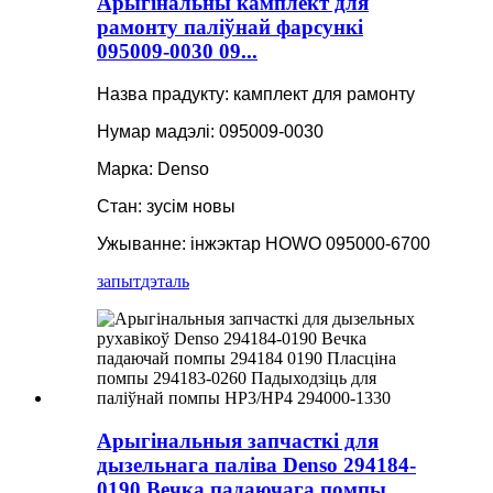
Арыгінальны камплект для
рамонту паліўнай фарсункі
095009-0030 09...
Назва прадукту: камплект для рамонту
Нумар мадэлі: 095009-0030
Марка: Denso
Стан: зусім новы
Ужыванне: інжэктар HOWO 095000-6700
запыт
дэталь
Арыгінальныя запчасткі для
дызельнага паліва Denso 294184-
0190 Вечка падаючага помпы...