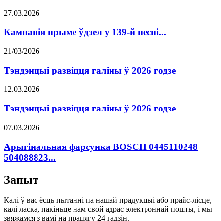
27.03.2026
Кампанія прыме ўдзел у 139-й песні...
21/03/2026
Тэндэнцыі развіцця галіны ў 2026 годзе
12.03.2026
Тэндэнцыі развіцця галіны ў 2026 годзе
07.03.2026
Арыгінальная фарсунка BOSCH 0445110248
504088823...
Запыт
Калі ў вас ёсць пытанні па нашай прадукцыі або прайс-лісце,
калі ласка, пакіньце нам свой адрас электроннай пошты, і мы
звяжамся з вамі на працягу 24 гадзін.