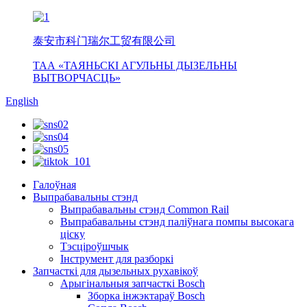
泰安市科门瑞尔工贸有限公司
ТАА «ТАЯНЬСКІ АГУЛЬНЫ ДЫЗЕЛЬНЫ
ВЫТВОРЧАСЦЬ»
English
Галоўная
Выпрабавальны стэнд
Выпрабавальны стэнд Common Rail
Выпрабавальны стэнд паліўнага помпы высокага
ціску
Тэсціроўшчык
Інструмент для разборкі
Запчасткі для дызельных рухавікоў
Арыгінальныя запчасткі Bosch
Зборка інжэктараў Bosch