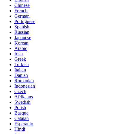
Chinese
French
German
Portuguese
Spanish
Russian
Japanese
Korean
Arabic
Irish
Greek
Turkish
Italian
Danish
Romanian
Indonesian
Czech
Afrikaans
Swedish
Polish
Basque
Catalan
Esperanto
Hindi