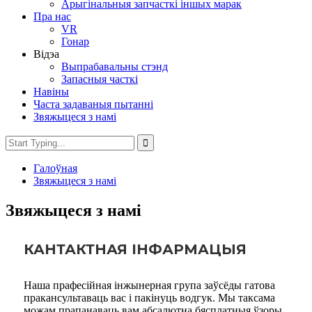
Арыгінальныя запчасткі іншых марак
Пра нас
VR
Гонар
Відэа
Выпрабавальны стэнд
Запасныя часткі
Навіны
Часта задаваныя пытанні
Звяжыцеся з намі
Галоўная
Звяжыцеся з намі
Звяжыцеся з намі
КАНТАКТНАЯ ІНФАРМАЦЫЯ
Наша прафесійная інжынерная група заўсёды гатова
пракансультаваць вас і пакінуць водгук. Мы таксама
можам прапанаваць вам абсалютна бясплатныя ўзоры,