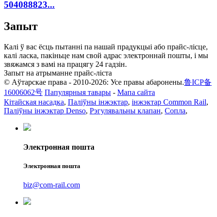
504088823...
Запыт
Калі ў вас ёсць пытанні па нашай прадукцыі або прайс-лісце,
калі ласка, пакіньце нам свой адрас электроннай пошты, і мы
звяжамся з вамі на працягу 24 гадзін.
Запыт на атрыманне прайс-ліста
© Аўтарскае права - 2010-2026: Усе правы абаронены.
鲁ICP备
16006062号
Папулярныя тавары
-
Мапа сайта
Кітайская насадка
,
Паліўны інжэктар
,
інжэктар Common Rail
,
Паліўны інжэктар Denso
,
Рэгулявальны клапан
,
Сопла
,
Электронная пошта
Электронная пошта
biz@com-rail.com