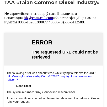
ТАА «Taian Common Diesel Industry»
Не саромейцеся пытацца ў нас. Пішыце нам
непасрэдна.
biz@com-rail.com
або патэлефануйце нам па
нумары 0086-13205380077 / 0086-(0)538-6112588.