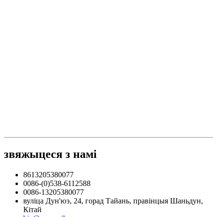
звяжыцеся з намі
8613205380077
0086-(0)538-6112588
0086-13205380077
вуліца Дун'юэ, 24, горад Тайань, правінцыя Шаньдун,
Кітай