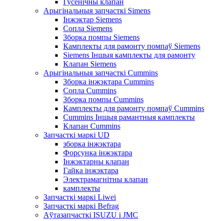
Гусенічны клапан
Арыгінальныя запчасткі Simens
Інжэктар Siemens
Сопла Siemens
Зборка помпы Siemens
Камплекты для рамонту помпаў Siemens
Siemens Іншыя камплекты для рамонту
Клапан Siemens
Арыгінальныя запчасткі Cummins
Зборка інжэктара Cummins
Сопла Cummins
Зборка помпы Cummins
Камплекты для рамонту помпаў Cummins
Cummins Іншыя рамантныя камплекты
Клапан Cummins
Запчасткі маркі UD
зборка інжэктара
Форсунка інжэктара
Інжэктарны клапан
Гайка інжэктара
Электрамагнітны клапан
камплекты
Запчасткі маркі Liwei
Запчасткі маркі Befrag
Аўтазапчасткі ISUZU і JMC