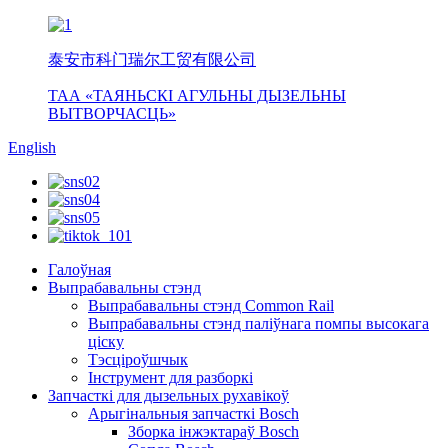
泰安市科门瑞尔工贸有限公司
ТАА «ТАЯНЬСКІ АГУЛЬНЫ ДЫЗЕЛЬНЫ
ВЫТВОРЧАСЦЬ»
English
Галоўная
Выпрабавальны стэнд
Выпрабавальны стэнд Common Rail
Выпрабавальны стэнд паліўнага помпы высокага
ціску
Тэсціроўшчык
Інструмент для разборкі
Запчасткі для дызельных рухавікоў
Арыгінальныя запчасткі Bosch
Зборка інжэктараў Bosch