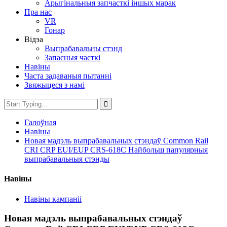
Арыгінальныя запчасткі іншых марак
Пра нас
VR
Гонар
Відэа
Выпрабавальны стэнд
Запасныя часткі
Навіны
Часта задаваныя пытанні
Звяжыцеся з намі
Галоўная
Навіны
Новая мадэль выпрабавальных стэндаў Common Rail
CRI CRP EUI/EUP CRS-618C Найбольш папулярныя
выпрабавальныя стэнды
Навіны
Навіны кампаніі
Новая мадэль выпрабавальных стэндаў