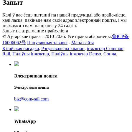
Запыт
Калі ў вас ёсць пытанні па нашай прадукцыі або прайс-лісце,
калі ласка, пакіньце нам свой адрас электроннай пошты, і мы
звяжамся з вамі на працягу 24 гадзін.
Запыт на атрыманне прайс-ліста
© Аўтарскае права - 2010-2026: Усе правы абаронены.
鲁ICP备
16006062号
Папулярныя тавары
-
Мапа сайта
Кітайская насадка
,
Рэгулявальны клапан
,
інжэктар Common
Rail
,
Паліўны інжэктар
,
Паліўны інжэктар Denso
,
Сопла
,
Электронная пошта
Электронная пошта
biz@com-rail.com
WhatsApp