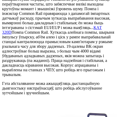
пераўтварэння частаты, што забяспечвае вялікі выходны
крутоўны момант і звышнізкі ўзровень шуму. Помпа і
інжэктар Common Rail правяраюцца з дапамогай імпартных
датчыкаў расходу, прычым хуткасць выпрабавання высокая,
вымярэнні больш дакладныя і стабільныя; ён можа быць
інтэграваны з сістэмай EUI/EUP і можа выяўляць...
КАТ
320D
Помпа Common Rail. Хуткасць алейнага помпы, шырыня
імпульсу ўпырску, аб'ём алею і ціск у рампе выпрабавальнай
станцыі кантралююцца прамысловым камп'ютарам у рэжыме
рэальнага часу для збору дадзеных. 19-цалевы ВК-экран
адлюстроўвае больш выразна, з больш чым 4000 відамі
ўбудаваных адладкавых дадзеных, якія можна запытаць і
раздрукаваць (па жаданні). Праца надзейная і стабільная, а
дакладнасць кіравання высокая. Корпус апрацаваны і
выраблены на станках з ЧПУ, што робіць яго прыгожым і
трывалым.
Гэта абсталяванне можа ажыццяўляць дыстанцыйную
дыягностыку няспраўнасцяў, што робіць абслугоўванне
хутчэйшым і зручнейшым.