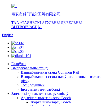
泰安市科门瑞尔工贸有限公司
ТАА «ТАЯНЬСКІ АГУЛЬНЫ ДЫЗЕЛЬНЫ
ВЫТВОРЧАСЦЬ»
English
Галоўная
Выпрабавальны стэнд
Выпрабавальны стэнд Common Rail
Выпрабавальны стэнд паліўнага помпы высокага
ціску
Тэсціроўшчык
Інструмент для разборкі
Запчасткі для дызельных рухавікоў
Арыгінальныя запчасткі Bosch
Зборка інжэктараў Bosch