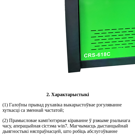
2. Характарыстыкі
(1) Галоўны прывад рухавіка выкарыстоўвае рэгуляванне
хуткасці са зменнай частатой;
(2) Прамысловае камп'ютэрнае кіраванне ў рэжыме рэальнага
часу, аперацыйная сістэма win7. Магчымасць дыстанцыйнай
дыягностыкі няспраўнасцей, што робіць абслугоўванне