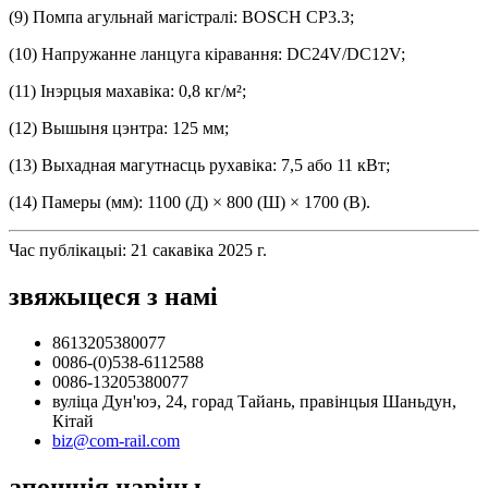
(9) Помпа агульнай магістралі: BOSCH CP3.3;
(10) Напружанне ланцуга кіравання: DC24V/DC12V;
(11) Інэрцыя махавіка: 0,8 кг/м²;
(12) Вышыня цэнтра: 125 мм;
(13) Выхадная магутнасць рухавіка: 7,5 або 11 кВт;
(14) Памеры (мм): 1100 (Д) × 800 (Ш) × 1700 (В).
Час публікацыі: 21 сакавіка 2025 г.
звяжыцеся з намі
8613205380077
0086-(0)538-6112588
0086-13205380077
вуліца Дун'юэ, 24, горад Тайань, правінцыя Шаньдун,
Кітай
biz@com-rail.com
апошнія навіны