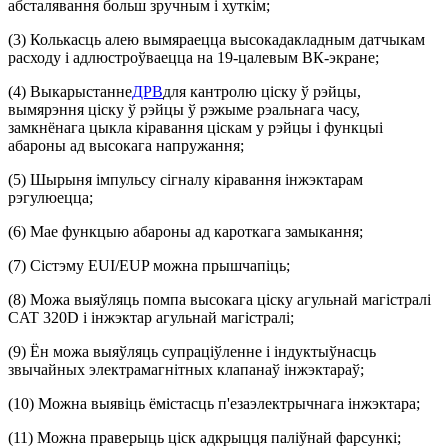
абсталявання больш зручным і хуткім;
(3) Колькасць алею вымяраецца высокадакладным датчыкам
расходу і адлюстроўваецца на 19-цалевым ВК-экране;
(4) Выкарыстанне
ДРВ
для кантролю ціску ў рэйцы,
вымярэння ціску ў рэйцы ў рэжыме рэальнага часу,
замкнёнага цыкла кіравання ціскам у рэйцы і функцыі
абароны ад высокага напружання;
(5) Шырыня імпульсу сігналу кіравання інжэктарам
рэгулюецца;
(6) Мае функцыю абароны ад кароткага замыкання;
(7) Сістэму EUI/EUP можна прышчапіць;
(8) Можа выяўляць помпа высокага ціску агульнай магістралі
CAT 320D і інжэктар агульнай магістралі;
(9) Ён можа выяўляць супраціўленне і індуктыўнасць
звычайных электрамагнітных клапанаў інжэктараў;
(10) Можна выявіць ёмістасць п'езаэлектрычнага інжэктара;
(11) Можна праверыць ціск адкрыцця паліўнай фарсункі;