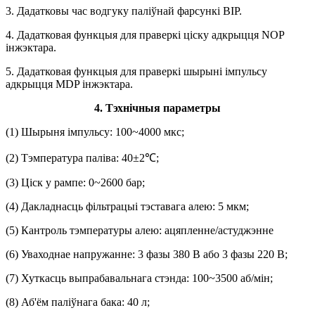
3. Дадатковы час водгуку паліўнай фарсункі BIP.
4. Дадатковая функцыя для праверкі ціску адкрыцця NOP
інжэктара.
5. Дадатковая функцыя для праверкі шырыні імпульсу
адкрыцця MDP інжэктара.
4. Тэхнічныя параметры
(1) Шырыня імпульсу: 100~4000 мкс;
(2) Тэмпература паліва: 40±2℃;
(3) Ціск у рампе: 0~2600 бар;
(4) Дакладнасць фільтрацыі тэставага алею: 5 мкм;
(5) Кантроль тэмпературы алею: ацяпленне/астуджэнне
(6) Уваходнае напружанне: 3 фазы 380 В або 3 фазы 220 В;
(7) Хуткасць выпрабавальнага стэнда: 100~3500 аб/мін;
(8) Аб'ём паліўнага бака: 40 л;