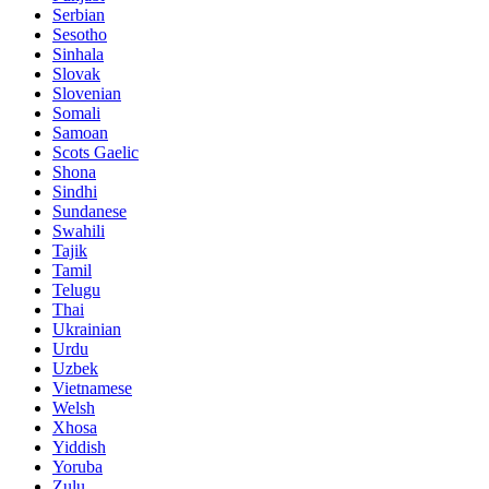
Serbian
Sesotho
Sinhala
Slovak
Slovenian
Somali
Samoan
Scots Gaelic
Shona
Sindhi
Sundanese
Swahili
Tajik
Tamil
Telugu
Thai
Ukrainian
Urdu
Uzbek
Vietnamese
Welsh
Xhosa
Yiddish
Yoruba
Zulu