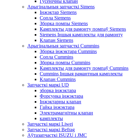
Гусенічны клапан
Арыгінальныя запчасткі Simens
Інжэктар Siemens
Сопла Siemens
Зборка помпы Siemens
Камплекты для рамонту помпаў Siemens
Siemens Іншыя камплекты для рамонту
Клапан Siemens
Арыгінальныя запчасткі Cummins
Зборка інжэктара Cummins
Сопла Cummins
Зборка помпы Cummins
Камплекты для рамонту помпаў Cummins
Cummins Іншыя рамантныя камплекты
Клапан Cummins
Запчасткі маркі UD
зборка інжэктара
Форсунка інжэктара
Інжэктарны клапан
Гайка інжэктара
Электрамагнітны клапан
камплекты
Запчасткі маркі Liwei
Запчасткі маркі Befrag
Аўтазапчасткі ISUZU і JMC