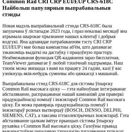
Common Rail CRI CRP EUI/EUP CRS-618C
Найбольш папулярныя выпрабавальныя
стэнды
Новая мадэль выпрабавальнай стэнда CRS-618C была
запушчана ў лістападзе 2023 года, і праз некалькі месяцаў яна
атрымала шырокае прызнанне нашых кліентаў і добрыя
водгукі. Яна адпавядае патрабаванням тэсту CRI CRP
EUI/EUP і мае больш кампактны аб'ём, што дапамагае
зэканоміць выдаткі на дастаўку і працоўную прастору.
Неабмежаваная функцыя QR-кадавання зараз бясплатная,
TeamViewer дапамагае ў любой тэхнічнай падтрымцы. Наш
тэхнік можа звязацца з вамі на працягу 24 гадзін, калі ў вас
узнікнуць якія-небудзь сумневы або цяжкасці з машынай.
Выпрабавальны стэнд CRS-618C для сістэмы ўпырску
Common Rail высокага ціску — гэта найноўшае інтэграванае
абсталяванне, распрацаванае нашай кампаніяй для праверкі
прадукцыйнасці помпаў і інжэктараў Common Rail высокага
ціску. Ён можа правяраць прадукцыйнасць помпаў і
інжэктараў розных вытворцаў (BOSCH, DENSO, DELPHI,
SIEMENS, CAT), а таксама п'езаэлектрычных інжэктараў. Гэта
абсталяванне цалкам імітуе прынцып сістэмы ўпырску
рухавіка з Common Rail высокага ціску. Галоўны прывад
выкарыстоўвае перадавую тэхналогію рэгулявання хуткасці