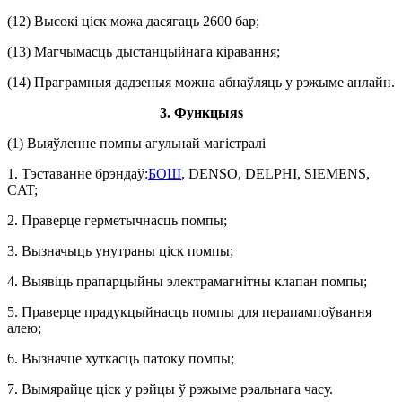
(12) Высокі ціск можа дасягаць 2600 бар;
(13) Магчымасць дыстанцыйнага кіравання;
(14) Праграмныя дадзеныя можна абнаўляць у рэжыме анлайн.
3. Функцыя
s
(1) Выяўленне помпы агульнай магістралі
1. Тэставанне брэндаў:
БОШ
, DENSO, DELPHI, SIEMENS,
CAT;
2. Праверце герметычнасць помпы;
3. Вызначыць унутраны ціск помпы;
4. Выявіць прапарцыйны электрамагнітны клапан помпы;
5. Праверце прадукцыйнасць помпы для перапампоўвання
алею;
6. Вызначце хуткасць патоку помпы;
7. Вымярайце ціск у рэйцы ў рэжыме рэальнага часу.