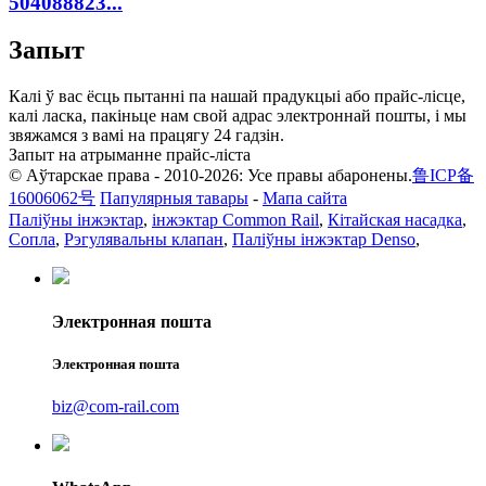
504088823...
Запыт
Калі ў вас ёсць пытанні па нашай прадукцыі або прайс-лісце,
калі ласка, пакіньце нам свой адрас электроннай пошты, і мы
звяжамся з вамі на працягу 24 гадзін.
Запыт на атрыманне прайс-ліста
© Аўтарскае права - 2010-2026: Усе правы абаронены.
鲁ICP备
16006062号
Папулярныя тавары
-
Мапа сайта
Паліўны інжэктар
,
інжэктар Common Rail
,
Кітайская насадка
,
Сопла
,
Рэгулявальны клапан
,
Паліўны інжэктар Denso
,
Электронная пошта
Электронная пошта
biz@com-rail.com