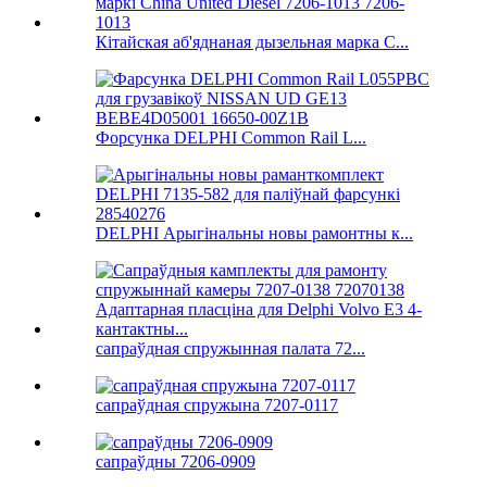
Кітайская аб'яднаная дызельная марка C...
Форсунка DELPHI Common Rail L...
DELPHI Арыгінальны новы рамонтны к...
сапраўдная спружынная палата 72...
сапраўдная спружына 7207-0117
сапраўдны 7206-0909