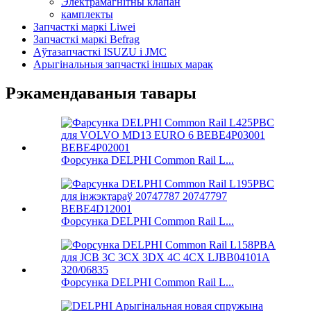
Электрамагнітны клапан
камплекты
Запчасткі маркі Liwei
Запчасткі маркі Befrag
Аўтазапчасткі ISUZU і JMC
Арыгінальныя запчасткі іншых марак
Рэкамендаваныя тавары
Форсунка DELPHI Common Rail L...
Форсунка DELPHI Common Rail L...
Форсунка DELPHI Common Rail L...