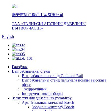
泰安市科门瑞尔工贸有限公司
ТАА «ТАЯНЬСКІ АГУЛЬНЫ ДЫЗЕЛЬНЫ
ВЫТВОРЧАСЦЬ»
English
Галоўная
Выпрабавальны стэнд
Выпрабавальны стэнд Common Rail
Выпрабавальны стэнд паліўнага помпы высокага
ціску
Тэсціроўшчык
Інструмент для разборкі
Запчасткі для дызельных рухавікоў
Арыгінальныя запчасткі Bosch
Зборка інжэктараў Bosch