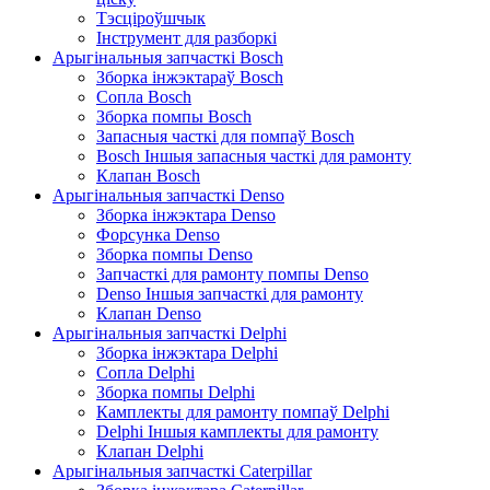
Тэсціроўшчык
Інструмент для разборкі
Арыгінальныя запчасткі Bosch
Зборка інжэктараў Bosch
Сопла Bosch
Зборка помпы Bosch
Запасныя часткі для помпаў Bosch
Bosch Іншыя запасныя часткі для рамонту
Клапан Bosch
Арыгінальныя запчасткі Denso
Зборка інжэктара Denso
Форсунка Denso
Зборка помпы Denso
Запчасткі для рамонту помпы Denso
Denso Іншыя запчасткі для рамонту
Клапан Denso
Арыгінальныя запчасткі Delphi
Зборка інжэктара Delphi
Сопла Delphi
Зборка помпы Delphi
Камплекты для рамонту помпаў Delphi
Delphi Іншыя камплекты для рамонту
Клапан Delphi
Арыгінальныя запчасткі Caterpillar