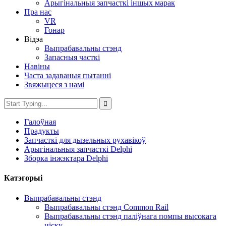
Арыгінальныя запчасткі іншых марак
Пра нас
VR
Гонар
Відэа
Выпрабавальны стэнд
Запасныя часткі
Навіны
Часта задаваныя пытанні
Звяжыцеся з намі
Галоўная
Прадукты
Запчасткі для дызельных рухавікоў
Арыгінальныя запчасткі Delphi
Зборка інжэктара Delphi
Катэгорыі
Выпрабавальны стэнд
Выпрабавальны стэнд Common Rail
Выпрабавальны стэнд паліўнага помпы высокага
ціску