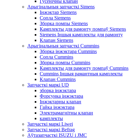
Гусенічны клапан
Арыгінальныя запчасткі Simens
Інжэктар Siemens
Сопла Siemens
Зборка помпы Siemens
Камплекты для рамонту помпаў Siemens
Siemens Іншыя камплекты для рамонту
Клапан Siemens
Арыгінальныя запчасткі Cummins
Зборка інжэктара Cummins
Сопла Cummins
Зборка помпы Cummins
Камплекты для рамонту помпаў Cummins
Cummins Іншыя рамантныя камплекты
Клапан Cummins
Запчасткі маркі UD
зборка інжэктара
Форсунка інжэктара
Інжэктарны клапан
Гайка інжэктара
Электрамагнітны клапан
камплекты
Запчасткі маркі Liwei
Запчасткі маркі Befrag
Аўтазапчасткі ISUZU і JMC