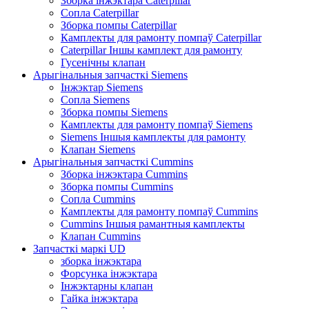
Зборка інжэктара Caterpillar
Сопла Caterpillar
Зборка помпы Caterpillar
Камплекты для рамонту помпаў Caterpillar
Caterpillar Іншы камплект для рамонту
Гусенічны клапан
Арыгінальныя запчасткі Siemens
Інжэктар Siemens
Сопла Siemens
Зборка помпы Siemens
Камплекты для рамонту помпаў Siemens
Siemens Іншыя камплекты для рамонту
Клапан Siemens
Арыгінальныя запчасткі Cummins
Зборка інжэктара Cummins
Зборка помпы Cummins
Сопла Cummins
Камплекты для рамонту помпаў Cummins
Cummins Іншыя рамантныя камплекты
Клапан Cummins
Запчасткі маркі UD
зборка інжэктара
Форсунка інжэктара
Інжэктарны клапан
Гайка інжэктара