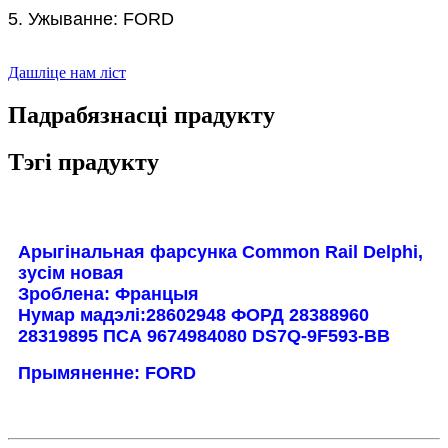
5. Ужыванне: FORD
Дашліце нам ліст
Падрабязнасці прадукту
Тэгі прадукту
Арыгінальная фарсунка Common Rail Delphi,
зусім новая
Зроблена: Францыя
Нумар мадэлі:
28602948 ФОРД 28388960
28319895 ПСА 9674984080 DS7Q-9F593-BB
Прымяненне: FORD