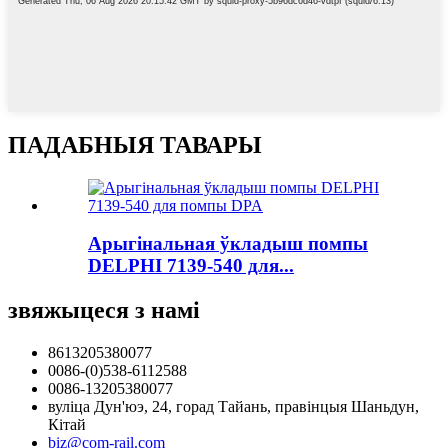
ПАДАБНЫЯ ТАВАРЫ
Арыгінальная ўкладыш помпы
DELPHI 7139-540 для...
звяжыцеся з намі
8613205380077
0086-(0)538-6112588
0086-13205380077
вуліца Дун'юэ, 24, горад Тайань, правінцыя Шаньдун,
Кітай
biz@com-rail.com