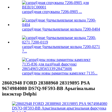
сапраўдная спружына 7206-0905 ...
сапраўднае ўшчыльняльнае кольца 7200-0404
сапраўднае ўшчыльняльнае кольца 7200-0271
7...
сапраўдны новы рамантны камплект 7135...
28602948 FORD 28388960 28319895 PSA
9674984080 DS7Q-9F593-BB Арыгінальны
інжэктар Delphi